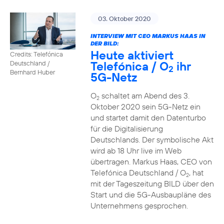
03. Oktober 2020
INTERVIEW MIT CEO MARKUS HAAS IN
DER BILD:
Heute aktiviert
Credits: Telefónica
Telefónica / O
ihr
Deutschland /
2
Bernhard Huber
5G-Netz
O
schaltet am Abend des 3.
2
Oktober 2020 sein 5G-Netz ein
und startet damit den Datenturbo
für die Digitalisierung
Deutschlands. Der symbolische Akt
wird ab 18 Uhr live im Web
übertragen. Markus Haas, CEO von
Telefónica Deutschland / O
, hat
2
mit der Tageszeitung BILD über den
Start und die 5G-Ausbaupläne des
Unternehmens gesprochen.