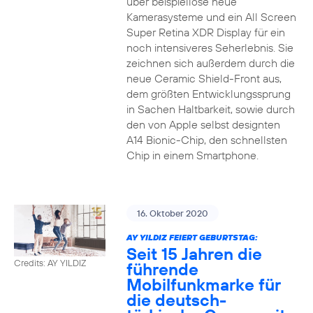
über beispiellose neue
Kamerasysteme und ein All Screen
Super Retina XDR Display für ein
noch intensiveres Seherlebnis. Sie
zeichnen sich außerdem durch die
neue Ceramic Shield-Front aus,
dem größten Entwicklungssprung
in Sachen Haltbarkeit, sowie durch
den von Apple selbst designten
A14 Bionic-Chip, den schnellsten
Chip in einem Smartphone.
16. Oktober 2020
AY YILDIZ FEIERT GEBURTSTAG:
Seit 15 Jahren die
Credits: AY YILDIZ
führende
Mobilfunkmarke für
die deutsch-