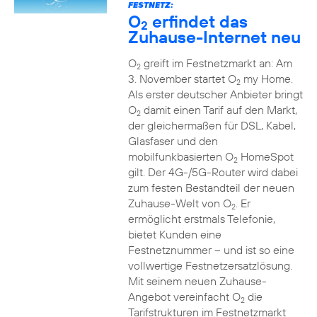
FESTNETZ:
O
erfindet das
2
Zuhause-Internet neu
O
greift im Festnetzmarkt an: Am
2
3. November startet O
my Home.
2
Als erster deutscher Anbieter bringt
O
damit einen Tarif auf den Markt,
2
der gleichermaßen für DSL, Kabel,
Glasfaser und den
mobilfunkbasierten O
HomeSpot
2
gilt. Der 4G-/5G-Router wird dabei
zum festen Bestandteil der neuen
Zuhause-Welt von O
. Er
2
ermöglicht erstmals Telefonie,
bietet Kunden eine
Festnetznummer – und ist so eine
vollwertige Festnetzersatzlösung.
Mit seinem neuen Zuhause-
Angebot vereinfacht O
die
2
Tarifstrukturen im Festnetzmarkt