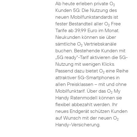
Ab heute erleben private O
2
Kunden 5G: Die Nutzung des
neuen Mobilfunkstandards ist
fester Bestandteil aller O
Free
2
Tarife ab 39,99 Euro im Monat.
Neukunden können sie über
sämtliche O
Vertriebskanäle
2
buchen. Bestehende Kunden mit
„5G ready“-Tarif aktivieren die 5G-
Nutzung mit wenigen Klicks.
Passend dazu bietet O
eine Reihe
2
attraktiver 5G-Smartphones in
allen Preisklassen – mit und ohne
Mobilfunktarif. Über das O
My
2
Handy Ratenmodell können sie
flexibel abbezahlt werden. Ihr
neues Endgerät schützen Kunden
auf Wunsch mit der neuen O
2
Handy-Versicherung.