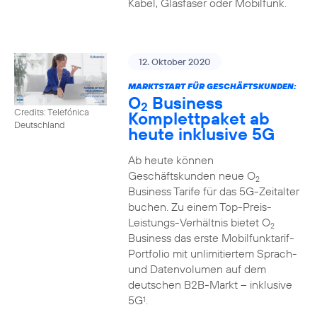
Kabel, Glasfaser oder Mobilfunk.
12. Oktober 2020
MARKTSTART FÜR GESCHÄFTSKUNDEN:
O
Business
2
Credits: Telefónica
Komplettpaket ab
Deutschland
heute inklusive 5G
Ab heute können
Geschäftskunden neue O
2
Business Tarife für das 5G-Zeitalter
buchen. Zu einem Top-Preis-
Leistungs-Verhältnis bietet O
2
Business das erste Mobilfunktarif-
Portfolio mit unlimitiertem Sprach-
und Datenvolumen auf dem
deutschen B2B-Markt – inklusive
5G
.
1