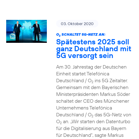
03. Oktober 2020
O
SCHALTET 5G-NETZ AN:
2
Spätestens 2025 soll
ganz Deutschland mit
5G versorgt sein
Am 30. Jahrestag der Deutschen
Einheit startet Telefónica
Deutschland / O
ins 5G Zeitalter.
2
Gemeinsam mit dem Bayerischen
Ministerpräsidenten Markus Söder
schaltet der CEO des Münchener
Unternehmens Telefónica
Deutschland / O
das 5G-Netz von
2
O
an. „Wir starten den Datenturbo
2
für die Digitalisierung aus Bayern
für Deutschland“, sagte Markus