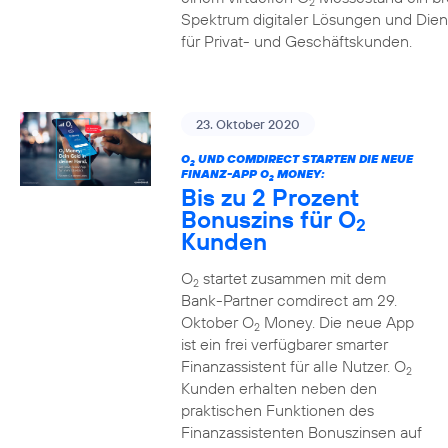
2
Spektrum digitaler Lösungen und Dien
für Privat- und Geschäftskunden.
23. Oktober 2020
O
UND COMDIRECT STARTEN DIE NEUE
2
FINANZ-APP O
MONEY:
2
Bis zu 2 Prozent
Bonuszins für O
2
Kunden
O
startet zusammen mit dem
2
Bank-Partner comdirect am 29.
Oktober O
Money. Die neue App
2
ist ein frei verfügbarer smarter
Finanzassistent für alle Nutzer. O
2
Kunden erhalten neben den
praktischen Funktionen des
Finanzassistenten Bonuszinsen auf