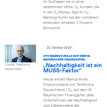
ihr Guthaben bis zu einer
bestimmten Höhe. O
Kunden, die
2
in die O
Money-App ihr O
2
2
Banking-Konto bei der comdirect
einbinden, erhalten 2 Prozent
Bonuszins.
22. Oktober 2020
CFO MARKUS ROLLE AUF DEM 14.
BAYERISCHEN FINANZGIPFEL:
„Nachhaltigkeit ist ein
Credits: Telefónica
MUSS-Faktor“
Deutschland
Heute erklärt Markus Rolle,
Finanzvorstand von Telefónica
Deutschland / O
, auf dem 14.
2
Bayerischen Finanzgipfel, dass
Unternehmen die Nachhaltigkeit
und insbesondere die