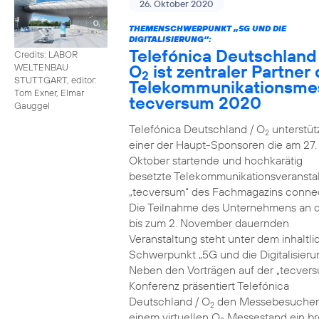
26. Oktober 2020
THEMENSCHWERPUNKT „5G UND DIE
DIGITALISIERUNG“:
Telefónica Deutschland
Credits: LABOR
O
ist zentraler Partner 
WELTENBAU
2
STUTTGART, editor:
Telekommunikationsme
Tom Exner, Elmar
tecversum 2020
Gauggel
Telefónica Deutschland / O
unterstütz
2
einer der Haupt-Sponsoren die am 27.
Oktober startende und hochkarätig
besetzte Telekommunikationsveransta
„tecversum“ des Fachmagazins connec
Die Teilnahme des Unternehmens an 
bis zum 2. November dauernden
Veranstaltung steht unter dem inhaltl
Schwerpunkt „5G und die Digitalisieru
Neben den Vorträgen auf der „tecver
Konferenz präsentiert Telefónica
Deutschland / O
den Messebesucher
2
einem virtuellen O
Messestand ein br