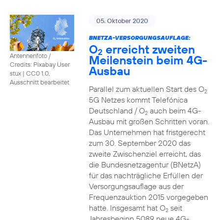
05. Oktober 2020
BNETZA-VERSORGUNGSAUFLAGE:
O
erreicht zweiten
2
Antennenfoto /
Meilenstein beim 4G-
Credits: Pixabay User
Ausbau
stux
|
CC0 1.0,
Ausschnitt bearbeitet
Parallel zum aktuellen Start des O
2
5G Netzes kommt Telefónica
Deutschland / O
auch beim 4G-
2
Ausbau mit großen Schritten voran.
Das Unternehmen hat fristgerecht
zum 30. September 2020 das
zweite Zwischenziel erreicht, das
die Bundesnetzagentur (BNetzA)
für das nachträgliche Erfüllen der
Versorgungsauflage aus der
Frequenzauktion 2015 vorgegeben
hatte. Insgesamt hat O
seit
2
Jahresbeginn 5089 neue 4G-