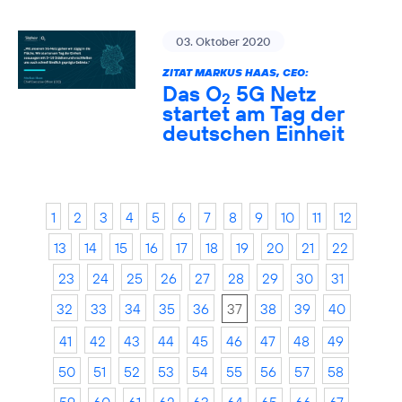
03. Oktober 2020
ZITAT MARKUS HAAS, CEO:
Das O
5G Netz
2
startet am Tag der
deutschen Einheit
1
2
3
4
5
6
7
8
9
10
11
12
13
14
15
16
17
18
19
20
21
22
23
24
25
26
27
28
29
30
31
32
33
34
35
36
37
38
39
40
41
42
43
44
45
46
47
48
49
50
51
52
53
54
55
56
57
58