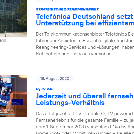
STRATEGISCHE ZUSAMMENARBEIT:
Telefónica Deutschland setzt
Unterstützung bei effiziente
Der Telekommunikationsanbieter Telefónica De
führender Anbieter im Bereich digitale Transfo
land
Reengineering-Services und -Lösungen, haben
Netzbetrieb und -services vereinbart.
18. August 2020
O
TV 2.0:
2
Jederzeit und überall fernse
Leistungs-Verhältnis
Das erfolgreiche IPTV-Produkt O
TV powered b
2
Fernseherlebnis für die gesamte Familie – zu je
dem 1. September 2020 verschlankt O
das Ang
2
HomeSpot- oder Mobilfunk-Kunden – sie alle p