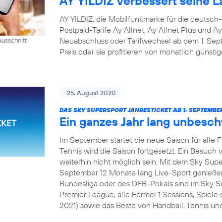
AY YILDIZ verbessert seine La
AY YILDIZ, die Mobilfunkmarke für die deutsch
Postpaid-Tarife Ay Allnet, Ay Allnet Plus und A
Neuabschluss oder Tarifwechsel ab dem 1. S
usschnitt
Preis oder sie profitieren von monatlich günsti
25. August 2020
DAS SKY SUPERSPORT JAHRESTICKET AB 1. SEPTEMBER
Ein ganzes Jahr lang unbesc
Im September startet die neue Saison für alle 
Tennis wird die Saison fortgesetzt. Ein Besuch v
weiterhin nicht möglich sein. Mit dem Sky Sup
September 12 Monate lang Live-Sport genießen
Bundesliga oder des DFB-Pokals sind im Sky Su
Premier League, alle Formel 1 Sessions, Spie
2021) sowie das Beste von Handball, Tennis und