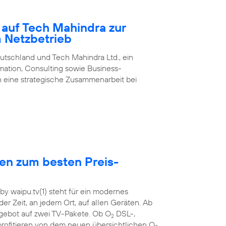
 auf Tech Mahindra zur
m Netzbetrieb
utschland und Tech Mahindra Ltd., ein
rmation, Consulting sowie Business-
 eine strategische Zusammenarbeit bei
hen zum besten Preis-
y waipu.tv(1) steht für ein modernes
der Zeit, an jedem Ort, auf allen Geräten. Ab
ebot auf zwei TV-Pakete. Ob O
DSL-,
2
rofitieren von dem neuen übersichtlichen O