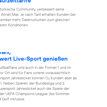
ufzeittarife
-türkische Community, verbessert seine
y Allnet Max: Je nach Tarif erhalten Kunden bei
eptember mehr Datenvolumen zum gleichen
geren Konditionen.
 BEI O
:
2
hwert Live-Sport genießen
Fußballfans und auch in der Formel 1 und im
or Ort wird für Fans vorerst voraussichtlich
ersport Jahresticket können O
Kunden aber ab
2
. Neben Spielen der Bundesliga und 2.
persport Jahresticket auch die Spiele der
le der UEFA Champions League (bis Sommer
 Golf inklusive.