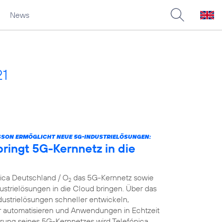
News
21
SSON ERMÖGLICHT NEUE 5G-INDUSTRIELÖSUNGEN:
ringt 5G-Kernnetz in die
nica Deutschland / O
das 5G-Kernnetz sowie
2
strielösungen in die Cloud bringen. Über das
dustrielösungen schneller entwickeln,
er automatisieren und Anwendungen in Echtzeit
ierung seines 5G-Kernnetzes wird Telefónica