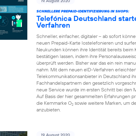
19. August 2020
SCHNELLERE PREPAID-IDENTIFIZIERUNG IN SHOPS:
Telefónica Deutschland starte
Verfahren
Schneller, einfacher, digitaler – ab sofort kön
neuen Prepaid-Karte lostelefonieren und surfe
Neukunden können ihre Identität bereits beim
bestätigen lassen, indem ihre Personalausweis
überprüft werden. Bisher war das ein rein manue
nahm. Mit dem neuen eID-Verfahren erleichtert 
Telekommunikationsanbieter in Deutschland i
Fachhandelspartnern den gesetzlich vorgeschri
neue Service wurde im ersten Schritt bei den 
Auf Basis der hier gesammelten Erfahrungen pr
die Kernmarke O
sowie weitere Marken, um d
2
anzubieten.
19. August 2020