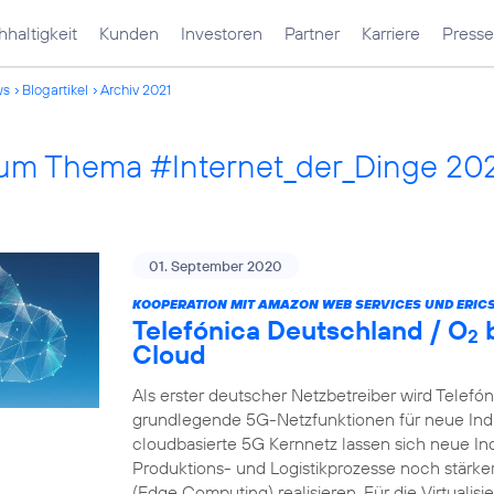
haltigkeit
Kunden
Investoren
Partner
Karriere
Presse
ws
Blogartikel
Archiv 2021
 zum Thema #Internet_der_Dinge 20
01. September 2020
KOOPERATION MIT AMAZON WEB SERVICES UND ERIC
Telefónica Deutschland / O
b
2
Cloud
Als erster deutscher Netzbetreiber wird Telefó
grundlegende 5G-Netzfunktionen für neue Indu
cloudbasierte 5G Kernnetz lassen sich neue In
Produktions- und Logistikprozesse noch stärk
(Edge Computing) realisieren. Für die Virtualis