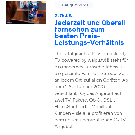
18. August 2020
O
TV 2.0:
2
Jederzeit und überall
fernsehen zum
besten Preis-
Leistungs-Verhältnis
Das erfolgreiche IPTV-Produkt O
2
TV powered by waipu.tv(1) steht für
ein modernes Fernseherlebnis für
die gesamte Familie – zu jeder Zeit,
an jedem Ort, auf allen Geräten. Ab
dem 1. September 2020
verschlankt O
das Angebot auf
2
zwei TV-Pakete. Ob O
DSL-,
2
HomeSpot- oder Mobilfunk-
Kunden – sie alle profitieren von
dem neuen übersichtlichen O
TV
2
Angebot.