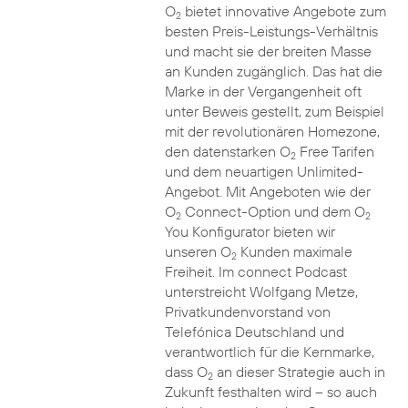
O
bietet innovative Angebote zum
2
besten Preis-Leistungs-Verhältnis
und macht sie der breiten Masse
an Kunden zugänglich. Das hat die
Marke in der Vergangenheit oft
unter Beweis gestellt, zum Beispiel
mit der revolutionären Homezone,
den datenstarken O
Free Tarifen
2
und dem neuartigen Unlimited-
Angebot. Mit Angeboten wie der
O
Connect-Option und dem O
2
2
You Konfigurator bieten wir
unseren O
Kunden maximale
2
Freiheit. Im connect Podcast
unterstreicht Wolfgang Metze,
Privatkundenvorstand von
Telefónica Deutschland und
verantwortlich für die Kernmarke,
dass O
an dieser Strategie auch in
2
Zukunft festhalten wird – so auch