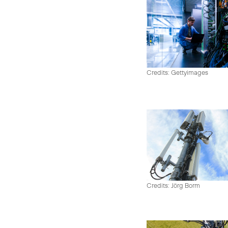
Credits: Gettyimages
Credits: Jörg Borm