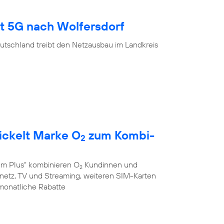
gt 5G nach Wolfersdorf
utschland treibt den Netzausbau im Landkreis
ickelt Marke O
zum Kombi-
2
em Plus“ kombinieren O
Kundinnen und
2
stnetz, TV und Streaming, weiteren SIM-Karten
monatliche Rabatte