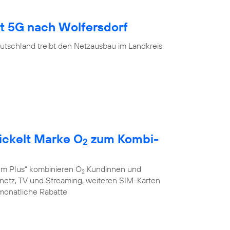
gt 5G nach Wolfersdorf
utschland treibt den Netzausbau im Landkreis
ickelt Marke O
zum Kombi-
2
em Plus“ kombinieren O
Kundinnen und
2
stnetz, TV und Streaming, weiteren SIM-Karten
monatliche Rabatte