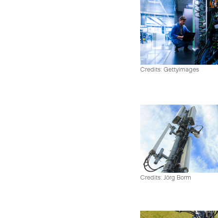
Credits: Gettyimages
Credits: Jörg Borm