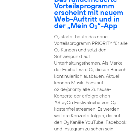
Vorteilsprogramm
erscheint mit neuem
Web-Auftritt und in
der „Mein O
“-App
2
O
startet heute das neue
2
Vorteilsprogramm PRIORITY für alle
O
Kunden und setzt den
2
Schwerpunkt auf
Unterhaltungsthemen. Als Marke
der Freiheit wird O
diesen Bereich
2
kontinuierlich ausbauen. Aktuell
können Musik-Fans auf
o2.de/priority alle Zuhause-
Konzerte der erfolgreichen
#StayOn Festivalreihe von O
2
kostenfrei streamen. Es werden
weitere Konzerte folgen, die auf
den O
Kanäle YouTube, Facebook
2
und Instagram zu sehen sein