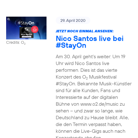
29. April 2020
JETZT NOCH EINMAL ANSEHEN:
Nico Santos live bei
Credits: O
#StayOn
2
Am 30. April geht’s weiter: Um 19
Uhr wird Nico Santos live
performen. Dies ist das vierte
Konzert des O
Musikfestival
2
#StayOn. Bekannte Musik-Künstler
sind für alle Kunden, Fans und
Interessierte auf der digitalen
Bühne von www.o2.de/music zu
sehen – und zwar so lange, wie
Deutschland zu Hause bleibt. Alle,
die den Termin verpasst haben,
können die Live-Gigs auch nach
Konzertende abrufen.