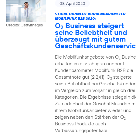
08. April 2020
STUDIE CONNECT KUNDENBAROMETER
MOBILFUNK B2B 2020:
O
Business steigert
Credits: Gettyimages
2
seine Beliebtheit und
überzeugt mit gutem
Geschäftskundenservi
Die Mobilfunkangebote von O
Busine
2
erhalten im diesjährigen connect
Kundenbarometer Mobilfunk B2B die
Gesamtnote gut (2,2)(1). O
steigerte
2
seine Beliebtheit bei Geschäftskunde
im Vergleich zum Vorjahr in gleich drei
Kategorien. Die Ergebnisse spiegeln di
Zufriedenheit der Geschäftskunden mi
ihrem Mobilfunkanbieter wieder und
zeigen neben den Stärken der O
2
Business Produkte auch
Verbesserungspotentiale.