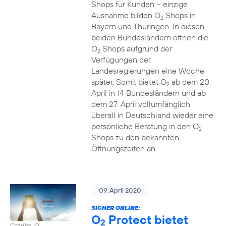
Shops für Kunden – einzige
Ausnahme bilden O
Shops in
2
Bayern und Thüringen. In diesen
beiden Bundesländern öffnen die
O
Shops aufgrund der
2
Verfügungen der
Landesregierungen eine Woche
später. Somit bietet O
ab dem 20.
2
April in 14 Bundesländern und ab
dem 27. April vollumfänglich
überall in Deutschland wieder eine
persönliche Beratung in den O
2
Shops zu den bekannten
Öffnungszeiten an.
09. April 2020
SICHER ONLINE:
O
Protect bietet
2
Credits: O