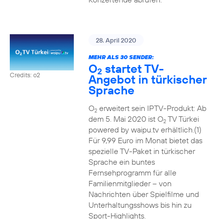
28. April 2020
MEHR ALS 30 SENDER:
O
startet TV-
2
Credits: o2
Angebot in türkischer
Sprache
O
erweitert sein IPTV-Produkt: Ab
2
dem 5. Mai 2020 ist O
TV Türkei
2
powered by waipu.tv erhältlich.(1)
Für 9,99 Euro im Monat bietet das
spezielle TV-Paket in türkischer
Sprache ein buntes
Fernsehprogramm für alle
Familienmitglieder – von
Nachrichten über Spielfilme und
Unterhaltungsshows bis hin zu
Sport-Highlights.