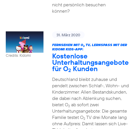
nicht persönlich besuchen
können?
31. März 2020
FERNSEHEN MIT O
TV, LERNSPASS MIT DER K
2
IDOMI KIDS-APP:
Kostenlose
Credits: Kidomi
Unterhaltungsangebote
für O
Kunden
2
Deutschland bleibt zuhause und
pendelt zwischen Schlaf-, Wohn- und
Kinderzimmer. Allen Bestandskunden,
die dabei nach Ablenkung suchen,
bietet O
ab sofort zwei
2
Unterhaltungsangebote: Die gesamte
Familie testet O
TV drei Monate lang
2
ohne Aufpreis: Damit lassen sich Live-