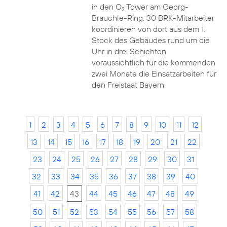
in den O
Tower am Georg-
2
Brauchle-Ring. 30 BRK-Mitarbeiter
koordinieren von dort aus dem 1.
Stock des Gebäudes rund um die
Uhr in drei Schichten
voraussichtlich für die kommenden
zwei Monate die Einsatzarbeiten für
den Freistaat Bayern.
1
2
3
4
5
6
7
8
9
10
11
12
13
14
15
16
17
18
19
20
21
22
23
24
25
26
27
28
29
30
31
32
33
34
35
36
37
38
39
40
41
42
43
44
45
46
47
48
49
50
51
52
53
54
55
56
57
58