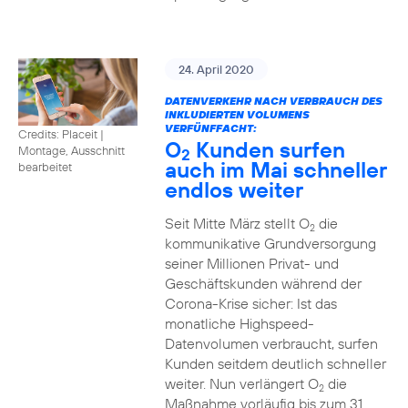
24. April 2020
DATENVERKEHR NACH VERBRAUCH DES
INKLUDIERTEN VOLUMENS
VERFÜNFFACHT:
Credits: Placeit
|
O
Kunden surfen
Montage, Ausschnitt
2
auch im Mai schneller
bearbeitet
endlos weiter
Seit Mitte März stellt O
die
2
kommunikative Grundversorgung
seiner Millionen Privat- und
Geschäftskunden während der
Corona-Krise sicher: Ist das
monatliche Highspeed-
Datenvolumen verbraucht, surfen
Kunden seitdem deutlich schneller
weiter. Nun verlängert O
die
2
Maßnahme vorläufig bis zum 31.