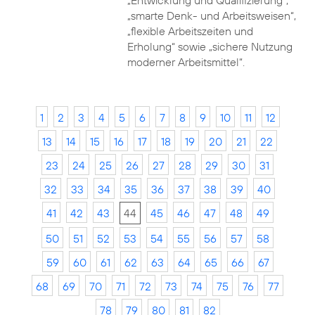
„Entwicklung und Qualifizierung“,
„smarte Denk- und Arbeitsweisen“,
„flexible Arbeitszeiten und
Erholung“ sowie „sichere Nutzung
moderner Arbeitsmittel“.
1
2
3
4
5
6
7
8
9
10
11
12
13
14
15
16
17
18
19
20
21
22
23
24
25
26
27
28
29
30
31
32
33
34
35
36
37
38
39
40
41
42
43
44
45
46
47
48
49
50
51
52
53
54
55
56
57
58
59
60
61
62
63
64
65
66
67
68
69
70
71
72
73
74
75
76
77
78
79
80
81
82