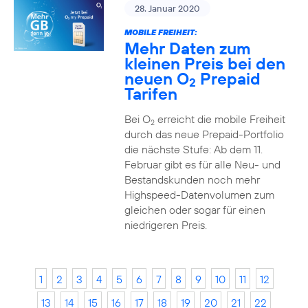
28. Januar 2020
MOBILE FREIHEIT:
Mehr Daten zum
kleinen Preis bei den
neuen O
Prepaid
2
Tarifen
Bei O
erreicht die mobile Freiheit
2
durch das neue Prepaid-Portfolio
die nächste Stufe: Ab dem 11.
Februar gibt es für alle Neu- und
Bestandskunden noch mehr
Highspeed-Datenvolumen zum
gleichen oder sogar für einen
niedrigeren Preis.
1
2
3
4
5
6
7
8
9
10
11
12
13
14
15
16
17
18
19
20
21
22