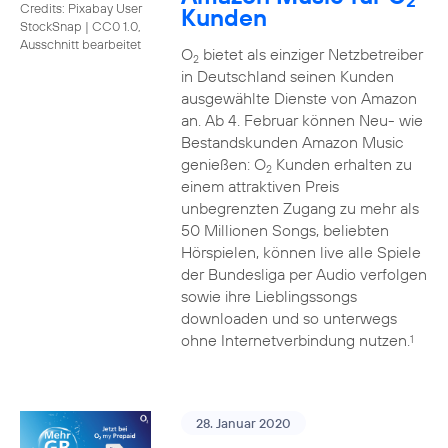
2
Credits: Pixabay User
Kunden
StockSnap
|
CC0 1.0,
Ausschnitt bearbeitet
O
bietet als einziger Netzbetreiber
2
in Deutschland seinen Kunden
ausgewählte Dienste von Amazon
an. Ab 4. Februar können Neu- wie
Bestandskunden Amazon Music
genießen: O
Kunden erhalten zu
2
einem attraktiven Preis
unbegrenzten Zugang zu mehr als
50 Millionen Songs, beliebten
Hörspielen, können live alle Spiele
der Bundesliga per Audio verfolgen
sowie ihre Lieblingssongs
downloaden und so unterwegs
ohne Internetverbindung nutzen.
1
28. Januar 2020