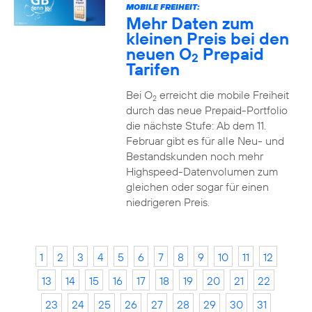
MOBILE FREIHEIT:
Mehr Daten zum
kleinen Preis bei den
neuen O
Prepaid
2
Tarifen
Bei O
erreicht die mobile Freiheit
2
durch das neue Prepaid-Portfolio
die nächste Stufe: Ab dem 11.
Februar gibt es für alle Neu- und
Bestandskunden noch mehr
Highspeed-Datenvolumen zum
gleichen oder sogar für einen
niedrigeren Preis.
1
2
3
4
5
6
7
8
9
10
11
12
13
14
15
16
17
18
19
20
21
22
23
24
25
26
27
28
29
30
31