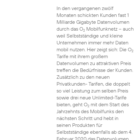
In den vergangenen zwölf
Monaten schickten Kunden fast 1
Milliarde Gigabyte Datenvolumen
durch das O
Mobilfunknetz – auch
2
weil Selbstständige und kleine
Unternehmen immer mehr Daten
mobil nutzen. Hier zeigt sich: Die O
2
Tarife mit ihrem großem
Datenvolumen zu attraktiven Preis
treffen die Bedürfnisse der Kunden.
Zusätzlich zu den neuen
Privatkunden- Tarifen, die doppelt
so viel Leistung zum selben Preis
sowie drei neue Unlimited-Tarife
bieten, geht O
mit dem Start des
2
Jahrzehnts des Mobilfunks den
nächsten Schritt und hebt in
seinen Produkten für
Selbstständige ebenfalls ab dem 4.
Februar 2020 das Datenvolumen