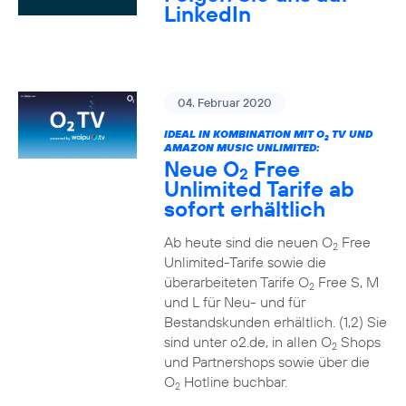
LinkedIn
04. Februar 2020
IDEAL IN KOMBINATION MIT O
TV UND
2
AMAZON MUSIC UNLIMITED:
Neue O
Free
2
Unlimited Tarife ab
sofort erhältlich
Ab heute sind die neuen O
Free
2
Unlimited-Tarife sowie die
überarbeiteten Tarife O
Free S, M
2
und L für Neu- und für
Bestandskunden erhältlich. (1,2) Sie
sind unter o2.de, in allen O
Shops
2
und Partnershops sowie über die
O
Hotline buchbar.
2