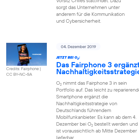
Vorsitz Chiles stattfindet. Dazu
sorgt das Unternehmen unter
anderem für die Kommunikation
und Cybersicherheit.
04. Dezember 2019
JETZT BEI O
:
2
Das Fairphone 3 ergänz
Credits: Fairphone
|
Nachhaltigkeitsstrategi
CC BY-NC-SA
O
nimmt das Fairphone 3 in sein
2
Portfolio auf. Das leicht zu reparierend
Smartphone ergänzt die
Nachhaltigkeitsstrategie von
Deutschlands führendem
Mobilfunkanbieter. Es kann ab dem 4.
Dezember bei O
bestellt werden und
2
ist voraussichtlich ab Mitte Dezember
lieferbar.