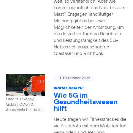
weit, so verständlich. Aber wie
kommt eigentlich das Netz bis zum
Mast? Entgegen landläufiger
Meinung gibt es hier zwei
Möglichkeiten der Anbindung, um
die derzeit verfügbare Bandbreite
und Leistungsfähigkeit des 5G-
Netzes voll auszuschöpfen –
Glasfaser und Richtfunk.
11. Dezember 2019
DIGITAL HEALTH:
Wie 5G im
Credits: Pixabay,
Gesundheitswesen
Golda
|
CC0 1.0,
hilft
Aussschnitt bearbeitet
Heute tragen wir Fitnesstracker, die
via Bluetooth mit dem Mobiltelefon
verbunden sind. Per App