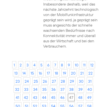
Insbesondere deshalb, weil das
nächste Jahrzehnt technologisch
von der Mobilfunkinfrastruktur
geprägt sein wird, ja geprägt sein
muss angesichts der schnelle
wachsenden Bedürfnisse nach
Konnektivität immer und überall
aus der Wirtschaft und bei den
Verbrauchern.
1
2
3
4
5
6
7
8
9
10
11
12
13
14
15
16
17
18
19
20
21
22
23
24
25
26
27
28
29
30
31
32
33
34
35
36
37
38
39
40
41
42
43
44
45
46
47
48
49
50
51
52
53
54
55
56
57
58