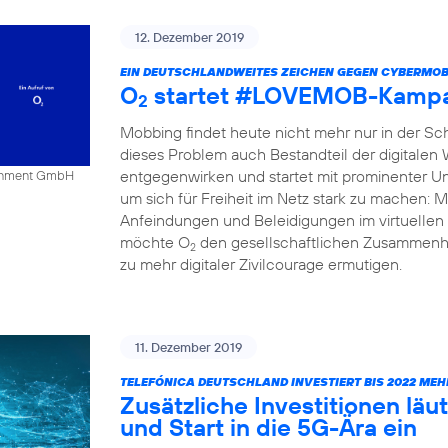
12. Dezember 2019
EIN DEUTSCHLANDWEITES ZEICHEN GEGEN CYBERMOB
O
startet #LOVEMOB-Kampa
2
Mobbing findet heute nicht mehr nur in der Schu
dieses Problem auch Bestandteil der digitalen
entgegenwirken und startet mit prominenter Un
tainment GmbH
um sich für Freiheit im Netz stark zu mache
Anfeindungen und Beleidigungen im virtuellen 
möchte O
den gesellschaftlichen Zusammenha
2
zu mehr digitaler Zivilcourage ermutigen.
11. Dezember 2019
TELEFÓNICA DEUTSCHLAND INVESTIERT BIS 2022 MEH
Zusätzliche Investitionen l
und Start in die 5G-Ära ein