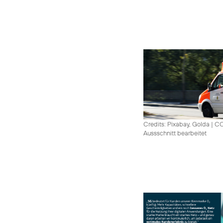
Credits: Pixabay, Golda
|
CC
Aussschnitt bearbeitet