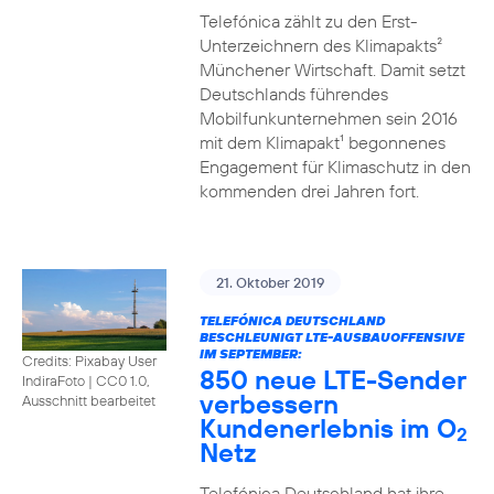
Telefónica zählt zu den Erst-
Unterzeichnern des Klimapakts²
Münchener Wirtschaft. Damit setzt
Deutschlands führendes
Mobilfunkunternehmen sein 2016
mit dem Klimapakt¹ begonnenes
Engagement für Klimaschutz in den
kommenden drei Jahren fort.
21. Oktober 2019
TELEFÓNICA DEUTSCHLAND
BESCHLEUNIGT LTE-AUSBAUOFFENSIVE
IM SEPTEMBER:
Credits: Pixabay User
850 neue LTE-Sender
IndiraFoto
|
CC0 1.0,
verbessern
Ausschnitt bearbeitet
Kundenerlebnis im O
2
Netz
Telefónica Deutschland hat ihre