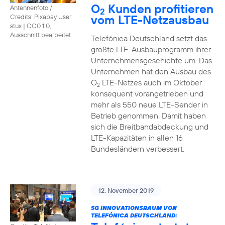
O
Kunden profitieren
Antennenfoto /
2
vom LTE-Netzausbau
Credits: Pixabay User
stux
|
CC0 1.0,
Ausschnitt bearbeitet
Telefónica Deutschland setzt das
größte LTE-Ausbauprogramm ihrer
Unternehmensgeschichte um. Das
Unternehmen hat den Ausbau des
O
LTE-Netzes auch im Oktober
2
konsequent vorangetrieben und
mehr als 550 neue LTE-Sender in
Betrieb genommen. Damit haben
sich die Breitbandabdeckung und
LTE-Kapazitäten in allen 16
Bundesländern verbessert.
12. November 2019
5G INNOVATIONSRAUM VON
TELEFÓNICA DEUTSCHLAND: