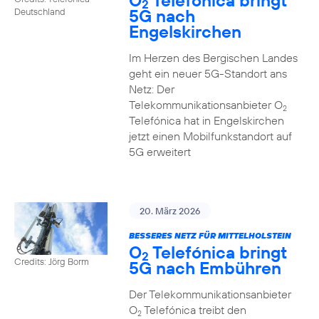
O
Telefónica bringt
2
5G nach
Deutschland
Engelskirchen
Im Herzen des Bergischen Landes
geht ein neuer 5G-Standort ans
Netz: Der
Telekommunikationsanbieter O
2
Telefónica hat in Engelskirchen
jetzt einen Mobilfunkstandort auf
5G erweitert
20. März 2026
BESSERES NETZ FÜR MITTELHOLSTEIN
O
Telefónica bringt
2
Credits: Jörg Borm
5G nach Embühren
Der Telekommunikationsanbieter
O
Telefónica treibt den
2