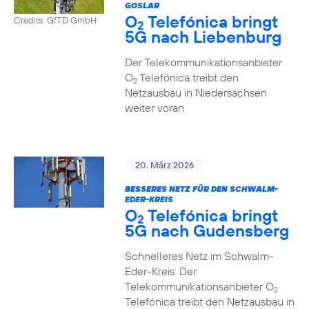
GOSLAR
O
Telefónica bringt
Credits: GfTD GmbH
2
5G nach Liebenburg
Der Telekommunikationsanbieter
O
Telefónica treibt den
2
Netzausbau in Niedersachsen
weiter voran
20. März 2026
BESSERES NETZ FÜR DEN SCHWALM-
EDER-KREIS
O
Telefónica bringt
2
5G nach Gudensberg
Schnelleres Netz im Schwalm-
Eder-Kreis: Der
Telekommunikationsanbieter O
2
Telefónica treibt den Netzausbau in