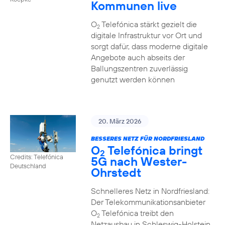
Kommunen live
O
Telefónica stärkt gezielt die
2
digitale Infrastruktur vor Ort und
sorgt dafür, dass moderne digitale
Angebote auch abseits der
Ballungszentren zuverlässig
genutzt werden können
20. März 2026
BESSERES NETZ FÜR NORDFRIESLAND
O
Telefónica bringt
2
Credits: Telefónica
5G nach Wester-
Deutschland
Ohrstedt
Schnelleres Netz in Nordfriesland:
Der Telekommunikationsanbieter
O
Telefónica treibt den
2
Netzausbau in Schleswig-Holstein