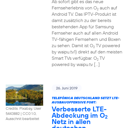
Ab sofort gibt es das neue
Fernseherlebnis von O
auch auf
2
Android TV. Das IPTV-Produkt ist
damit zusätzlich zu der bereits
bestehenden App für Samsung
Fernseher auch auf allen Android
TV-fähigen Fernsehern und Boxen
zu sehen. Damit ist O
TV powered
2
by waipu.tv1) direkt auf den meisten
Smart TVs verfügbar. O
TV
2
powered by waipu.tv […]
26. Juni 2019
TELEFÓNICA DEUTSCHLAND SETZT LTE-
AUSBAUOFFENSIVE FORT:
Verbesserte LTE-
Credits: Pixabay, User
Abdeckung im O
5443882
|
CC0 1.0,
2
Ausschnit bearbeitet
Netz in allen
deutschen