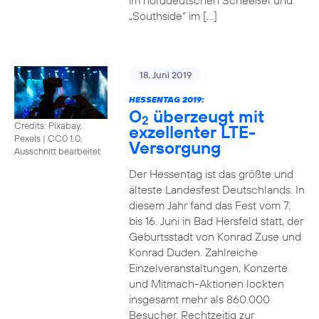
im norddeutschen Scheeßel und
„Southside“ im […]
18. Juni 2019
HESSENTAG 2019:
O
überzeugt mit
2
Credits: Pixabay,
exzellenter LTE-
Pexels
|
CC0 1.0,
Versorgung
Ausschnitt bearbeitet
Der Hessentag ist das größte und
älteste Landesfest Deutschlands. In
diesem Jahr fand das Fest vom 7.
bis 16. Juni in Bad Hersfeld statt, der
Geburtsstadt von Konrad Zuse und
Konrad Duden. Zahlreiche
Einzelveranstaltungen, Konzerte
und Mitmach-Aktionen lockten
insgesamt mehr als 860.000
Besucher. Rechtzeitig zur