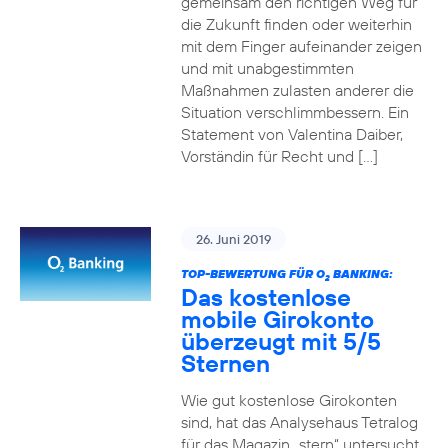
gemeinsam den richtigen Weg für
die Zukunft finden oder weiterhin
mit dem Finger aufeinander zeigen
und mit unabgestimmten
Maßnahmen zulasten anderer die
Situation verschlimmbessern. Ein
Statement von Valentina Daiber,
Vorständin für Recht und […]
26. Juni 2019
TOP-BEWERTUNG FÜR O
BANKING:
2
Das kostenlose
mobile Girokonto
überzeugt mit 5/5
Sternen
Wie gut kostenlose Girokonten
sind, hat das Analysehaus Tetralog
für das Magazin „stern“ untersucht.