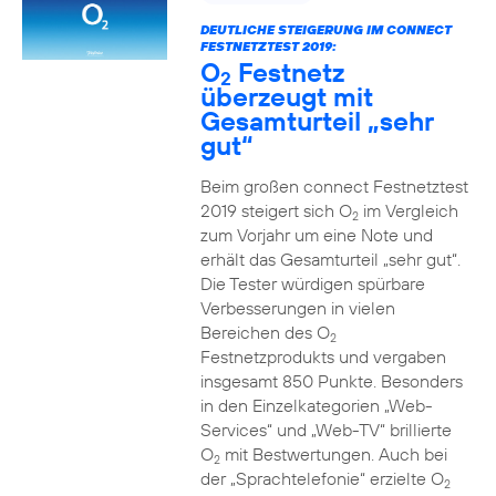
DEUTLICHE STEIGERUNG IM CONNECT
FESTNETZTEST 2019:
O
Festnetz
2
überzeugt mit
Gesamturteil „sehr
gut“
Beim großen connect Festnetztest
2019 steigert sich O
im Vergleich
2
zum Vorjahr um eine Note und
erhält das Gesamturteil „sehr gut“.
Die Tester würdigen spürbare
Verbesserungen in vielen
Bereichen des O
2
Festnetzprodukts und vergaben
insgesamt 850 Punkte. Besonders
in den Einzelkategorien „Web-
Services“ und „Web-TV“ brillierte
O
mit Bestwertungen. Auch bei
2
der „Sprachtelefonie“ erzielte O
2