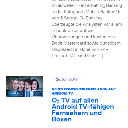
Im aktuellen Heft erhält O
Banking
2
in der Kategorie „Mobile Banken“ 5
von 5 Sterne. O
Banking
2
überzeugte die Analysten vor allem
in punkto kostenfreie
Überweisungen und kostenlose
Debit Mastercard sowie günstigem
Dispokredit in Höhe von 7,49
Prozent. „Wir sind stolz […]
26. Juni 2019
NEUES FERNSEHERLEBNIS AUCH AUF
ANDROID TV:
O
TV auf allen
2
Android TV-fähigen
Fernsehern und
Boxen