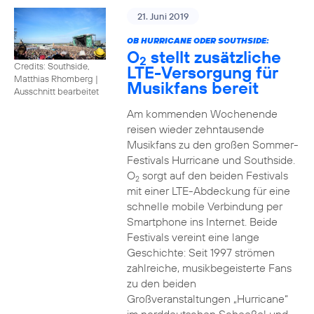
21. Juni 2019
OB HURRICANE ODER SOUTHSIDE:
O
stellt zusätzliche
2
Credits: Southside,
LTE-Versorgung für
Matthias Rhomberg
|
Musikfans bereit
Ausschnitt bearbeitet
Am kommenden Wochenende
reisen wieder zehntausende
Musikfans zu den großen Sommer-
Festivals Hurricane und Southside.
O
sorgt auf den beiden Festivals
2
mit einer LTE-Abdeckung für eine
schnelle mobile Verbindung per
Smartphone ins Internet. Beide
Festivals vereint eine lange
Geschichte: Seit 1997 strömen
zahlreiche, musikbegeisterte Fans
zu den beiden
Großveranstaltungen „Hurricane“