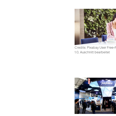
Credits: Pixabay User Free-
1.0, Auschnitt bearbeitet