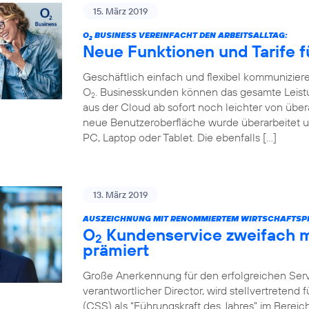
15. März 2019
O
BUSINESS VEREINFACHT DEN ARBEITSALLTAG:
2
Neue Funktionen und Tarife f
Geschäftlich einfach und flexibel kommunizier
O
. Businesskunden können das gesamte Leist
2
aus der Cloud ab sofort noch leichter von über
neue Benutzeroberfläche wurde überarbeitet u
PC, Laptop oder Tablet. Die ebenfalls […]
13. März 2019
AUSZEICHNUNG MIT RENOMMIERTEM WIRTSCHAFTSPR
O
Kundenservice zweifach m
2
prämiert
Große Anerkennung für den erfolgreichen Servi
verantwortlicher Director, wird stellvertretend
(CSS) als “Führungskraft des Jahres” im Bere