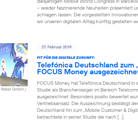
diesjährigen Mobile World Congress in Barcel
– wieder faszinierende Neuheiten präsentiert 
schlagen lassen. Die vorgestellten Innovatione
wir unseren digitalen Alltag künftig gestalten 
27. Februar 2019
FIT FÜR DIE DIGITALE ZUKUNFT:
Telefónica Deutschland zum 
FOCUS Money ausgezeichne
FOCUS Money hat Telefónica Deutschland in sei
Studie als Branchensieger im Bereich Telekomm
y Retail GmbH /
ausgezeichnet. Besonders positiv bewertet wu
Vertriebsansatz. Die Auszeichnung bestätigt 
Deutschland hin zum „Mobile Customer & Dig
betrachtete in seiner Studie die nach […]