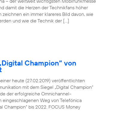
ona – der weltweit wichtigsten Mobilfunkmesse
und damit die Herzen der Technikfans höher
n zeichnen ein immer klareres Bild davon, wie
werden und wie die Technik der […]
„Digital Champion“ von
t
ner heute (27.02.2019) veröffentlichten
unikation mit dem Siegel „Digital Champion“
rde der erfolgreiche Omnichannel-
den eingeschlagenen Weg von Telefónica
ital Champion“ bis 2022. FOCUS Money