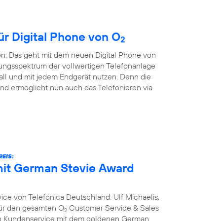
ür Digital Phone von O
2
en: Das geht mit dem neuen Digital Phone von
ungsspektrum der vollwertigen Telefonanlage
all und mit jedem Endgerät nutzen. Denn die
nd ermöglicht nun auch das Telefonieren via
EIS:
it German Stevie Award
ce von Telefónica Deutschland: Ulf Michaelis,
 für den gesamten O
Customer Service & Sales
2
ich Kundenservice mit dem goldenen German