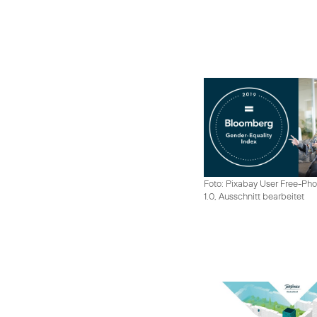
Foto: Pixabay User Free-Pho
1.0, Ausschnitt bearbeitet