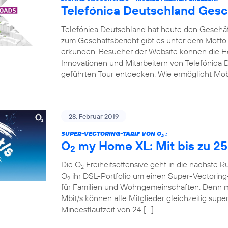
Telefónica Deutschland Gesc
Telefónica Deutschland hat heute den Geschäfts
zum Geschäftsbericht gibt es unter dem Motto
erkunden. Besucher der Website können die Hot
Innovationen und Mitarbeitern von Telefónica D
geführten Tour entdecken. Wie ermöglicht Mobi
28. Februar 2019
SUPER-VECTORING-TARIF VON O
:
2
O
my Home XL: Mit bis zu 25
2
Die O
Freiheitsoffensive geht in die nächste 
2
O
ihr DSL-Portfolio um einen Super-Vectoring-
2
für Familien und Wohngemeinschaften. Denn mi
Mbit/s können alle Mitglieder gleichzeitig supe
Mindestlaufzeit von 24 […]