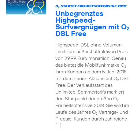
O
STARTET FREIHEITSOFFENSIVE 2018:
2
Unbegrenztes
Highspeed-
Surfvergnügen mit O
2
DSL Free
Highspeed-DSL ohne Volumen-
Limit zum äußerst attraktiven Preis
von 29,99 Euro monatlich: Genau
das bietet die Mobilfunkmarke O
2
ihren Kunden ab dem 5. Juni 2018
mit dem neuen Aktionstarif O
DSL
2
Free. Der Verkaufsstart des
Unlimited-Sommertarifs markiert
den Startpunkt der großen O
2
Freiheitsoffensive 2018. Sie wird im
Laufe des Jahres O
Vertrags- und
2
Prepaid-Kunden durch zahlreiche
[…]