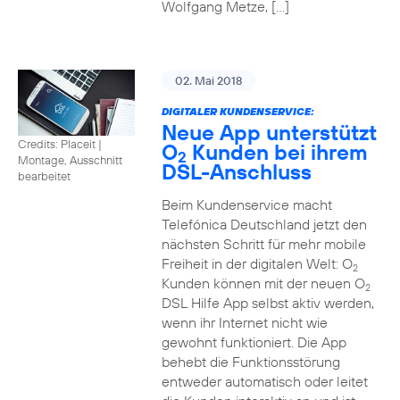
Wolfgang Metze, […]
02. Mai 2018
DIGITALER KUNDENSERVICE:
Neue App unterstützt
Credits: Placeit
|
O
Kunden bei ihrem
2
Montage, Ausschnitt
DSL-Anschluss
bearbeitet
Beim Kundenservice macht
Telefónica Deutschland jetzt den
nächsten Schritt für mehr mobile
Freiheit in der digitalen Welt: O
2
Kunden können mit der neuen O
2
DSL Hilfe App selbst aktiv werden,
wenn ihr Internet nicht wie
gewohnt funktioniert. Die App
behebt die Funktionsstörung
entweder automatisch oder leitet