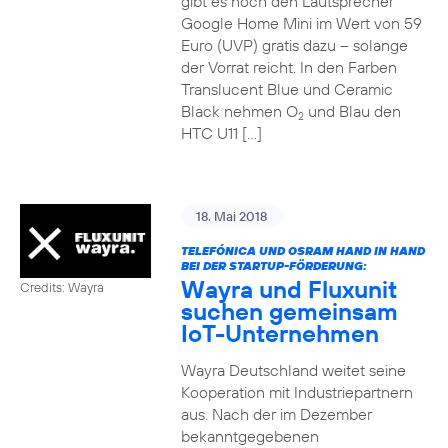
gibt es noch den Lautsprecher
Google Home Mini im Wert von 59
Euro (UVP) gratis dazu – solange
der Vorrat reicht. In den Farben
Translucent Blue und Ceramic
Black nehmen O
und Blau den
2
HTC U11 […]
18. Mai 2018
TELEFÓNICA UND OSRAM HAND IN HAND
BEI DER STARTUP-FÖRDERUNG:
Wayra und Fluxunit
Credits: Wayra
suchen gemeinsam
IoT-Unternehmen
Wayra Deutschland weitet seine
Kooperation mit Industriepartnern
aus. Nach der im Dezember
bekanntgegebenen