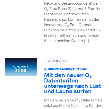
Neu- und Bestandskunden1) dank
O
Free Boost2) für nur 5 Euro ihr
2
Highspeed-Datenvolumen.
Passend dazu können sie mit der
innovativen O
Free Connect-
2
Funktion die Daten-Power der O
2
Free Tarife2) einfach und flexibel
für alle mobilen Geräte […]
23. Mai 2018
O
FREIHEITSOFFENSIVE 2018:
2
Mit den neuen O
2
Datentarifen
unterwegs nach Lust
und Laune surfen
Mit den neuen O
my Data-Tarifen
2
setzt die Marke O
für ihre Kunden
2