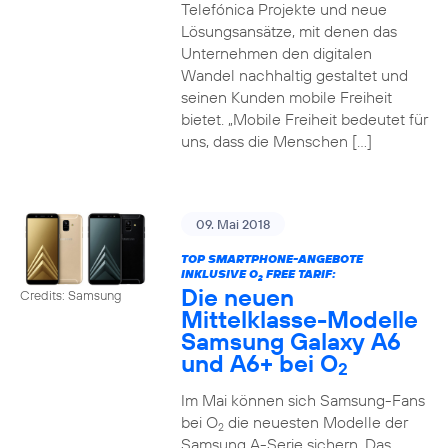
Telefónica Projekte und neue
Lösungsansätze, mit denen das
Unternehmen den digitalen
Wandel nachhaltig gestaltet und
seinen Kunden mobile Freiheit
bietet. „Mobile Freiheit bedeutet für
uns, dass die Menschen […]
09. Mai 2018
TOP SMARTPHONE-ANGEBOTE
INKLUSIVE O
FREE TARIF:
2
Die neuen
Credits: Samsung
Mittelklasse-Modelle
Samsung Galaxy A6
und A6+ bei O
2
Im Mai können sich Samsung-Fans
bei O
die neuesten Modelle der
2
Samsung A-Serie sichern. Das