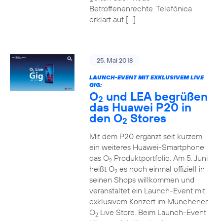
Betroffenenrechte. Telefónica
erklärt auf […]
25. Mai 2018
LAUNCH-EVENT MIT EXKLUSIVEM LIVE
GIG:
O
und LEA begrüßen
2
das Huawei P20 in
den O
Stores
2
Mit dem P20 ergänzt seit kurzem
ein weiteres Huawei-Smartphone
das O
Produktportfolio. Am 5. Juni
2
heißt O
es noch einmal offiziell in
2
seinen Shops willkommen und
veranstaltet ein Launch-Event mit
exklusivem Konzert im Münchener
O
Live Store. Beim Launch-Event
2