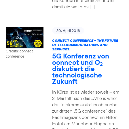
die Kunden interaktiv an und ist
damit ein weiteres […]
30. April 2018
CONNECT CONFERENCE – THE FUTURE
OF TELECOMMUNICATIONS AND
SERVICES:
Credits: connect
5G Konferenz von
conference
connect und O
2
diskutiert die
technologische
Zukunft
In Kürze ist es wieder soweit – am
3. Mai trifft sich das „Who is who“
der Telekommunikationsbranche
zur dritten „5G conference“ des
Fachmagazins connect im Hilton
Hotel am Münchner Flughafen.