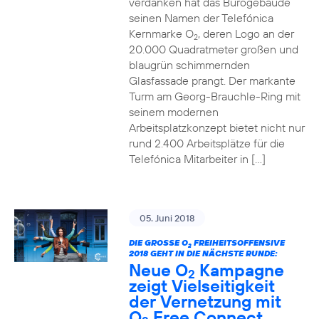
verdanken hat das Bürogebäude
seinen Namen der Telefónica
Kernmarke O
, deren Logo an der
2
20.000 Quadratmeter großen und
blaugrün schimmernden
Glasfassade prangt. Der markante
Turm am Georg-Brauchle-Ring mit
seinem modernen
Arbeitsplatzkonzept bietet nicht nur
rund 2.400 Arbeitsplätze für die
Telefónica Mitarbeiter in […]
05. Juni 2018
DIE GROSSE O
FREIHEITSOFFENSIVE
2
2018 GEHT IN DIE NÄCHSTE RUNDE:
Neue O
Kampagne
2
zeigt Vielseitigkeit
der Vernetzung mit
O
Free Connect