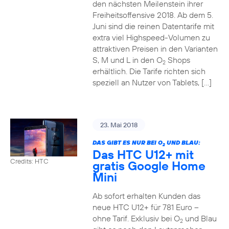
den nächsten Meilenstein ihrer
Freiheitsoffensive 2018. Ab dem 5.
Juni sind die reinen Datentarife mit
extra viel Highspeed-Volumen zu
attraktiven Preisen in den Varianten
S, M und L in den O
Shops
2
erhältlich. Die Tarife richten sich
speziell an Nutzer von Tablets, […]
23. Mai 2018
DAS GIBT ES NUR BEI O
UND BLAU:
2
Das HTC U12+ mit
Credits: HTC
gratis Google Home
Mini
Ab sofort erhalten Kunden das
neue HTC U12+ für 781 Euro –
ohne Tarif. Exklusiv bei O
und Blau
2