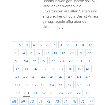
Bereits in wenigen Jahren soll 5G
Wirklichkeit werden, die
Erwartungen auf allen Seiten sind
entsprechend hoch. Das ist Anlass
genug, regelmäßig über den
aktuellen […]
1
2
3
4
5
6
7
8
9
10
11
12
13
14
15
16
17
18
19
20
21
22
23
24
25
26
27
28
29
30
31
32
33
34
35
36
37
38
39
40
41
42
43
44
45
46
47
48
49
50
51
52
53
54
55
56
57
58
59
60
61
62
63
64
65
66
67
68
69
70
71
72
73
74
75
76
77