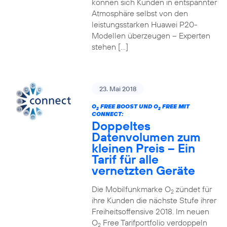
können sich Kunden in entspannter
Atmosphäre selbst von den
leistungsstarken Huawei P20-
Modellen überzeugen – Experten
stehen […]
23. Mai 2018
O
FREE BOOST UND O
FREE MIT
2
2
CONNECT:
Doppeltes
Datenvolumen zum
kleinen Preis – Ein
Tarif für alle
vernetzten Geräte
Die Mobilfunkmarke O
zündet für
2
ihre Kunden die nächste Stufe ihrer
Freiheitsoffensive 2018. Im neuen
O
Free Tarifportfolio verdoppeln
2