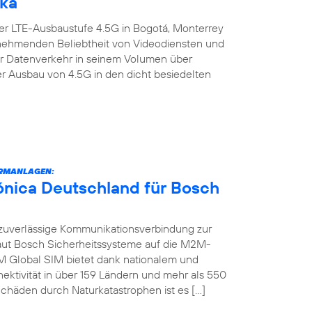
ika
er LTE-Ausbaustufe 4.5G in Bogotá, Monterrey
zunehmenden Beliebtheit von Videodiensten und
er Datenverkehr in seinem Volumen über
er Ausbau von 4.5G in den dicht besiedelten
RMANLAGEN:
fónica Deutschland für Bosch
zuverlässige Kommunikationsverbindung zur
raut Bosch Sicherheitssysteme auf die M2M-
M Global SIM bietet dank nationalem und
ektivität in über 159 Ländern und mehr als 550
chäden durch Naturkatastrophen ist es […]