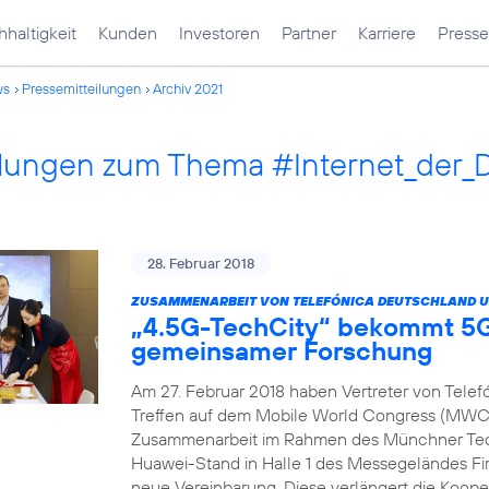
haltigkeit
Kunden
Investoren
Partner
Karriere
Presse
ws
Pressemitteilungen
Archiv 2021
ilungen zum Thema #Internet_der_
28. Februar 2018
ZUSAMMENARBEIT VON TELEFÓNICA DEUTSCHLAND U
„4.5G-TechCity“ bekommt 5G
gemeinsamer Forschung
Am 27. Februar 2018 haben Vertreter von Tele
Treffen auf dem Mobile World Congress (MWC) 
Zusammenarbeit im Rahmen des Münchner Tech
Huawei-Stand in Halle 1 des Messegeländes Fir
neue Vereinbarung. Diese verlängert die Koope