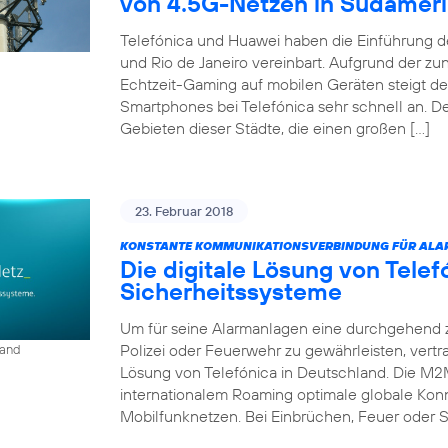
von 4.5G-Netzen in Südamer
Telefónica und Huawei haben die Einführung d
und Rio de Janeiro vereinbart. Aufgrund der 
Echtzeit-Gaming auf mobilen Geräten steigt d
Smartphones bei Telefónica sehr schnell an. D
Gebieten dieser Städte, die einen großen […]
23. Februar 2018
KONSTANTE KOMMUNIKATIONSVERBINDUNG FÜR ALA
Die digitale Lösung von Tele
Sicherheitssysteme
Um für seine Alarmanlagen eine durchgehend 
Polizei oder Feuerwehr zu gewährleisten, vert
land
Lösung von Telefónica in Deutschland. Die M2
internationalem Roaming optimale globale Konn
Mobilfunknetzen. Bei Einbrüchen, Feuer oder S