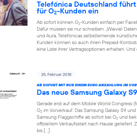
Telefónica Deutschland führt 
für O
-Kunden ein
2
Ab sofort können O
-Kunden einfach per Face
2
Dafür müssen sie nur schreiben: „Wieviel Dat
und Aura, Telefónicas selbstlernende künstliche 
Kunden können so auch ihren Prepaid-Kontosta
eine Liste ihrer Vertragsoptionen erhalten. Und
25. Februar 2018
AB SOFORT MIT NUR EINEM EURO ANZAHLUNG IM VO
Das neue Samsung Galaxy S9
Gerade erst auf dem Mobile World Congress (M
O
im Vorverkauf: Das Samsung Galaxy S9 und S
2
Samsung Flaggschiffe ab sofort bei O
und beko
2
offiziellem Verkaufsstart nach Hause geliefert. 
bis […]