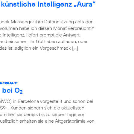
künstliche Intelligenz „Aura“
book Messenger ihre Datennutzung abfragen.
envolumen habe ich diesen Monat verbraucht?“
Intelligenz, liefert prompt die Antwort.
nd einsehen, ihr Guthaben aufladen, oder
 das ist lediglich ein Vorgeschmack […]
RVERKAUF:
 bei O
2
WC) in Barcelona vorgestellt und schon bei
9+. Kunden sichern sich die aktuellsten
mmen sie bereits bis zu sieben Tage vor
Zusätzlich erhalten sie eine Altgerätprämie von