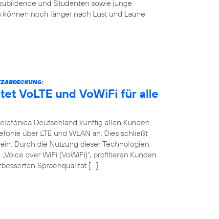
szubildende und Studenten sowie junge
s können noch länger nach Lust und Laune
TZABDECKUNG:
tet VoLTE und VoWiFi für alle
 Telefónica Deutschland künftig allen Kunden
efonie über LTE und WLAN an. Dies schließt
in. Durch die Nutzung dieser Technologien,
Voice over WiFi (VoWiFi)“, profitieren Kunden
besserten Sprachqualität […]