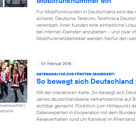
Mobilfunknummer ein
Für Mobilfunkkunden in Deutschland wird das d
sicherer. Deutsche Telekom, Telefónica Deut
vereinbart, ihren Kunden eine einheitliche Lö
bei Internet-Diensten anzubieten – und zwar 
Mobilfunknetzbetreiber werden hierfür den wel
07. Februar 2018
DATENANALYSE ZUR FÜNFTEN JAHRESZEIT:
So bewegt sich Deutschland 
Mit der interaktiven Karte „So bewegt sich De
Jahres deutschlandweite Verkehrsströme auf B
sichtbar gemacht. Pünktlich zum Höhepunkt der 
isvetsikas1969
|
arbeitet
Datenexperten in Kooperation mit dem Bundesve
Reiseverhalten rund um Karneval im Rheinland. B