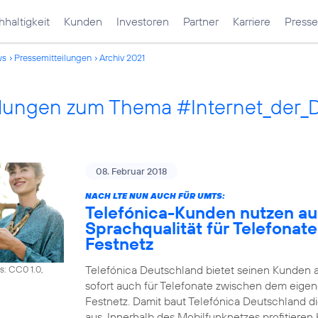
haltigkeit
Kunden
Investoren
Partner
Karriere
Presse
ws
Pressemitteilungen
Archiv 2021
ilungen zum Thema #Internet_der_
08. Februar 2018
NACH LTE NUN AUCH FÜR UMTS:
Telefónica-Kunden nutzen a
Sprachqualität für Telefonat
Festnetz
Telefónica Deutschland bietet seinen Kunden 
s: CC0 1.0,
sofort auch für Telefonate zwischen dem eig
Festnetz. Damit baut Telefónica Deutschland d
aus. Innerhalb des Mobilfunknetzes profitiere