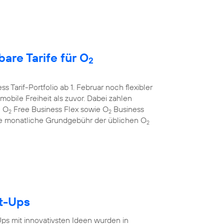
are Tarife für O
2
s Tarif-Portfolio ab 1. Februar noch flexibler
bile Freiheit als zuvor. Dabei zahlen
e O
Free Business Flex sowie O
Business
2
2
 die monatliche Grundgebühr der üblichen O
2
rt-Ups
-Ups mit innovativsten Ideen wurden in