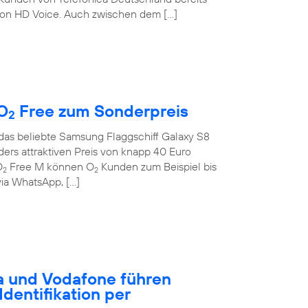
on HD Voice. Auch zwischen dem […]
O
Free zum Sonderpreis
2
 das beliebte Samsung Flaggschiff Galaxy S8
rs attraktiven Preis von knapp 40 Euro
O
Free M können O
Kunden zum Beispiel bis
2
2
ia WhatsApp, […]
a und Vodafone führen
dentifikation per