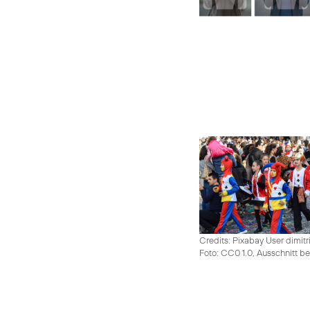
Credits: Pixabay User dimitr
Foto: CC0 1.0, Ausschnitt be