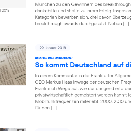
München zu den Gewinnern des breakthrough 
dankebitte und shelfd zu ihrem Erfolg. Insges
d 2018
Kategorien bewarben sich, drei davon überzeug
breakthrough awards durchgesetzt. Neben […]
29. Januar 2018
MUTIG WIE MACRON:
So kommt Deutschland auf di
In einem Kommentar in der Frankfurter Allgem
CEO Markus Haas Irrwege der deutschen Freque
Frankreich Wege auf, wie der dringend erforde
privatwirtschaftlich gemeistert werden kann*: 
Mobilfunkfrequenzen miterlebt. 2000, 2010 un
für den […]