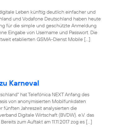
igitale Leben künftig deutlich einfacher und
schland und Vodafone Deutschland haben heute
sung für die simple und geschützte Anmeldung
ohne Eingabe von Username und Passwort. Die
tweit etablierten GSMA-Dienst Mobile […]
zu Karneval
utschland“ hat Telefónica NEXT Anfang des
asis von anonymisierten Mobilfunkdaten
fünften Jahreszeit analysierten die
rband Digitale Wirtschaft (BVDW). e.V. das
ereits zum Auftakt am 11.11.2017 zog es […]