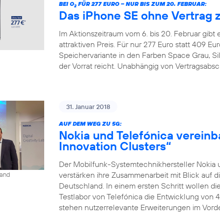
BEI O
FÜR 277 EURO – NUR BIS ZUM 20. FEBRUAR:
2
Das iPhone SE ohne Vertrag 
Im Aktionszeitraum vom 6. bis 20. Februar gibt
attraktiven Preis. Für nur 277 Euro statt 409 
Speichervariante in den Farben Space Grau, Si
der Vorrat reicht. Unabhängig von Vertragsabsc
31. Januar 2018
AUF DEM WEG ZU 5G:
Nokia und Telefónica vereinb
Innovation Clusters“
Der Mobilfunk-Systemtechnikhersteller Nokia 
verstärken ihre Zusammenarbeit mit Blick auf d
land
Deutschland. In einem ersten Schritt wollen 
Testlabor von Telefónica die Entwicklung von 
stehen nutzerrelevante Erweiterungen im Vorder