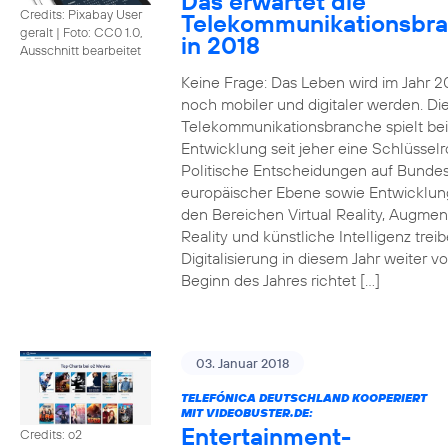
Das erwartet die
Credits: Pixabay User
Telekommunikationsbr
geralt
|
Foto: CC0 1.0,
in 2018
Ausschnitt bearbeitet
Keine Frage: Das Leben wird im Jahr 2
noch mobiler und digitaler werden. Di
Telekommunikationsbranche spielt bei
Entwicklung seit jeher eine Schlüsselro
Politische Entscheidungen auf Bunde
europäischer Ebene sowie Entwicklun
den Bereichen Virtual Reality, Augme
Reality und künstliche Intelligenz trei
Digitalisierung in diesem Jahr weiter vo
Beginn des Jahres richtet […]
03. Januar 2018
TELEFÓNICA DEUTSCHLAND KOOPERIERT
MIT VIDEOBUSTER.DE:
Entertainment-
Credits: o2