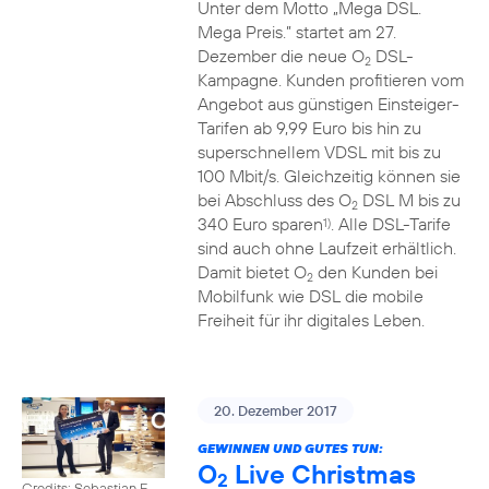
Unter dem Motto „Mega DSL.
Mega Preis.” startet am 27.
Dezember die neue O
DSL-
2
Kampagne. Kunden profitieren vom
Angebot aus günstigen Einsteiger-
Tarifen ab 9,99 Euro bis hin zu
superschnellem VDSL mit bis zu
100 Mbit/s. Gleichzeitig können sie
bei Abschluss des O
DSL M bis zu
2
340 Euro sparen
. Alle DSL-Tarife
1)
sind auch ohne Laufzeit erhältlich.
Damit bietet O
den Kunden bei
2
Mobilfunk wie DSL die mobile
Freiheit für ihr digitales Leben.
20. Dezember 2017
GEWINNEN UND GUTES TUN:
O
Live Christmas
2
Credits: Sebastian F.