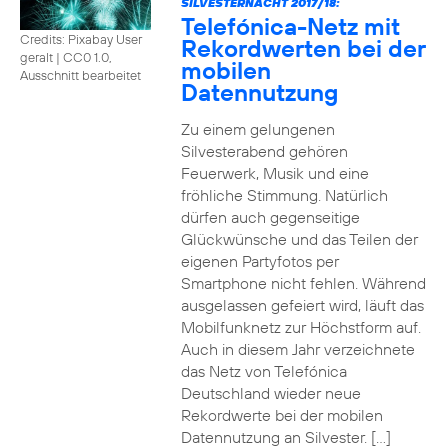
SILVESTERNACHT 2017/18:
Telefónica-Netz mit
Credits: Pixabay User
Rekordwerten bei der
geralt
|
CC0 1.0,
mobilen
Ausschnitt bearbeitet
Datennutzung
Zu einem gelungenen
Silvesterabend gehören
Feuerwerk, Musik und eine
fröhliche Stimmung. Natürlich
dürfen auch gegenseitige
Glückwünsche und das Teilen der
eigenen Partyfotos per
Smartphone nicht fehlen. Während
ausgelassen gefeiert wird, läuft das
Mobilfunknetz zur Höchstform auf.
Auch in diesem Jahr verzeichnete
das Netz von Telefónica
Deutschland wieder neue
Rekordwerte bei der mobilen
Datennutzung an Silvester. […]