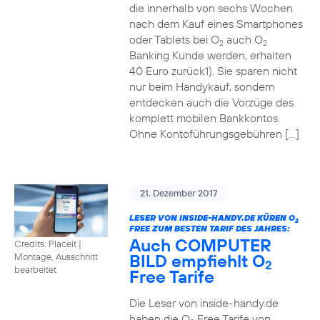
die innerhalb von sechs Wochen
nach dem Kauf eines Smartphones
oder Tablets bei O
auch O
2
2
Banking Kunde werden, erhalten
40 Euro zurück1). Sie sparen nicht
nur beim Handykauf, sondern
entdecken auch die Vorzüge des
komplett mobilen Bankkontos.
Ohne Kontoführungsgebühren […]
21. Dezember 2017
LESER VON INSIDE-HANDY.DE KÜREN O
2
FREE ZUM BESTEN TARIF DES JAHRES:
Auch COMPUTER
Credits: Placeit
|
BILD empfiehlt O
Montage, Ausschnitt
2
bearbeitet
Free Tarife
Die Leser von inside-handy.de
haben die O
Free Tarife von