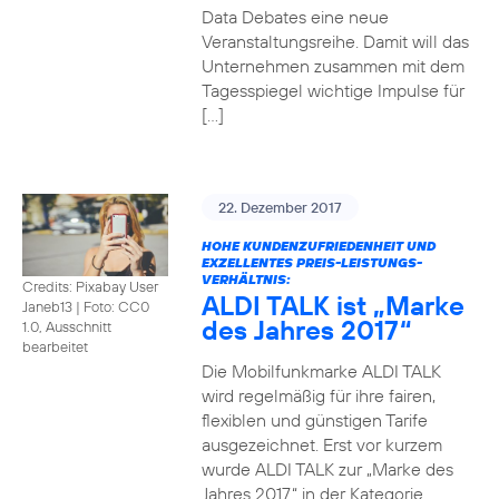
Data Debates eine neue
Veranstaltungsreihe. Damit will das
Unternehmen zusammen mit dem
Tagesspiegel wichtige Impulse für
[…]
22. Dezember 2017
HOHE KUNDENZUFRIEDENHEIT UND
EXZELLENTES PREIS-LEISTUNGS-
VERHÄLTNIS:
Credits: Pixabay User
ALDI TALK ist „Marke
Janeb13
|
Foto: CC0
des Jahres 2017“
1.0, Ausschnitt
bearbeitet
Die Mobilfunkmarke ALDI TALK
wird regelmäßig für ihre fairen,
flexiblen und günstigen Tarife
ausgezeichnet. Erst vor kurzem
wurde ALDI TALK zur „Marke des
Jahres 2017“ in der Kategorie