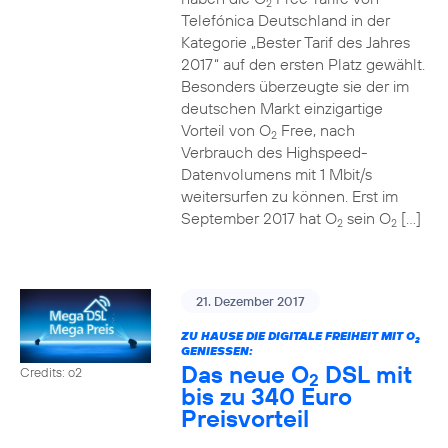
2
Telefónica Deutschland in der
Kategorie „Bester Tarif des Jahres
2017“ auf den ersten Platz gewählt.
Besonders überzeugte sie der im
deutschen Markt einzigartige
Vorteil von O
Free, nach
2
Verbrauch des Highspeed-
Datenvolumens mit 1 Mbit/s
weitersurfen zu können. Erst im
September 2017 hat O
sein O
[…]
2
2
21. Dezember 2017
ZU HAUSE DIE DIGITALE FREIHEIT MIT O
2
GENIESSEN:
Das neue O
DSL mit
Credits: o2
2
bis zu 340 Euro
Preisvorteil