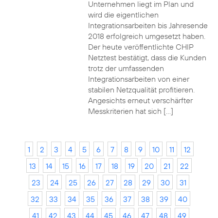
Unternehmen liegt im Plan und
wird die eigentlichen
Integrationsarbeiten bis Jahresende
2018 erfolgreich umgesetzt haben.
Der heute veröffentlichte CHIP
Netztest bestätigt, dass die Kunden
trotz der umfassenden
Integrationsarbeiten von einer
stabilen Netzqualität profitieren.
Angesichts erneut verschärfter
Messkriterien hat sich […]
1
2
3
4
5
6
7
8
9
10
11
12
13
14
15
16
17
18
19
20
21
22
23
24
25
26
27
28
29
30
31
32
33
34
35
36
37
38
39
40
41
42
43
44
45
46
47
48
49