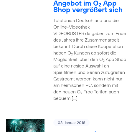
Angebot im O
App
2
Shop vergrößert sich
Telefónica Deutschland und die
Online-Videothek
VIDEOBUSTER.de gaben zum Ende
des Jahres ihre Zusammenarbeit
bekannt. Durch diese Kooperation
haben O
Kunden ab sofort die
2
Möglichkeit, über den O
App Shop
2
auf eine riesige Auswahl an
Spielfilmen und Serien zuzugreifen.
Gestreamt werden kann nicht nur
am heimischen PC, sondern mit
den neuen O
Free Tarifen auch
2
bequem […]
03. Januar 2018