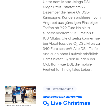
Unter dem Motto „Mega DSL.
Mega Preis.” startet am 27.
Dezember die neue O
DSL-
2
Kampagne. Kunden profitieren vom
Angebot aus günstigen Einsteiger-
Tarifen ab 9,99 Euro bis hin zu
superschnellem VDSL mit bis zu
100 Mbit/s. Gleichzeitig können sie
bei Abschluss des O
DSL M bis zu
2
340 Euro sparen
. Alle DSL-Tarife
1)
sind auch ohne Laufzeit erhältlich.
Damit bietet O
den Kunden bei
2
Mobilfunk wie DSL die mobile
Freiheit für ihr digitales Leben.
20. Dezember 2017
GEWINNEN UND GUTES TUN:
O
Live Christmas
2
Credits: Sebastian F.