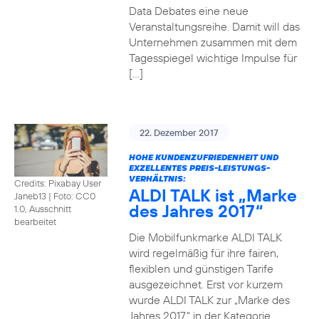
Data Debates eine neue
Veranstaltungsreihe. Damit will das
Unternehmen zusammen mit dem
Tagesspiegel wichtige Impulse für
[…]
22. Dezember 2017
HOHE KUNDENZUFRIEDENHEIT UND
EXZELLENTES PREIS-LEISTUNGS-
VERHÄLTNIS:
Credits: Pixabay User
ALDI TALK ist „Marke
Janeb13
|
Foto: CC0
des Jahres 2017“
1.0, Ausschnitt
bearbeitet
Die Mobilfunkmarke ALDI TALK
wird regelmäßig für ihre fairen,
flexiblen und günstigen Tarife
ausgezeichnet. Erst vor kurzem
wurde ALDI TALK zur „Marke des
Jahres 2017“ in der Kategorie