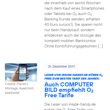
die innerhalb von sechs Wochen
nach dem Kauf eines Smartphones
oder Tablets bei O
auch O
2
2
Banking Kunde werden, erhalten
40 Euro zurück1). Sie sparen nicht
nur beim Handykauf, sondern
entdecken auch die Vorzüge des
komplett mobilen Bankkontos.
Ohne Kontoführungsgebühren […]
21. Dezember 2017
LESER VON INSIDE-HANDY.DE KÜREN O
2
FREE ZUM BESTEN TARIF DES JAHRES:
Auch COMPUTER
Credits: Placeit
|
BILD empfiehlt O
Montage, Ausschnitt
2
bearbeitet
Free Tarife
Die Leser von inside-handy.de
haben die O
Free Tarife von