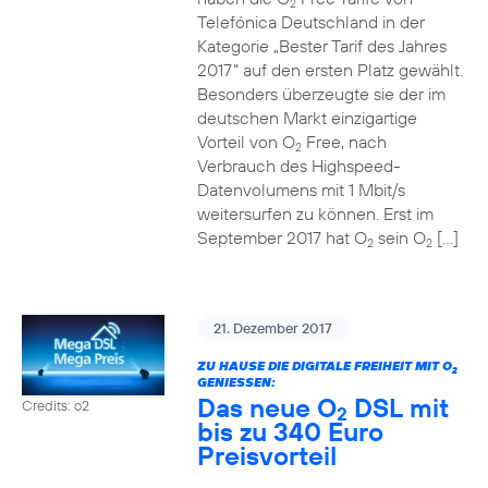
2
Telefónica Deutschland in der
Kategorie „Bester Tarif des Jahres
2017“ auf den ersten Platz gewählt.
Besonders überzeugte sie der im
deutschen Markt einzigartige
Vorteil von O
Free, nach
2
Verbrauch des Highspeed-
Datenvolumens mit 1 Mbit/s
weitersurfen zu können. Erst im
September 2017 hat O
sein O
[…]
2
2
21. Dezember 2017
ZU HAUSE DIE DIGITALE FREIHEIT MIT O
2
GENIESSEN:
Das neue O
DSL mit
Credits: o2
2
bis zu 340 Euro
Preisvorteil