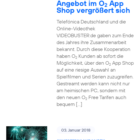
Angebot im O
App
2
Shop vergrößert sich
Telefónica Deutschland und die
Online-Videothek
VIDEOBUSTER.de gaben zum Ende
des Jahres ihre Zusammenarbeit
bekannt. Durch diese Kooperation
haben O
Kunden ab sofort die
2
Möglichkeit, über den O
App Shop
2
auf eine riesige Auswahl an
Spielfilmen und Serien zuzugreifen.
Gestreamt werden kann nicht nur
am heimischen PC, sondern mit
den neuen O
Free Tarifen auch
2
bequem […]
03. Januar 2018