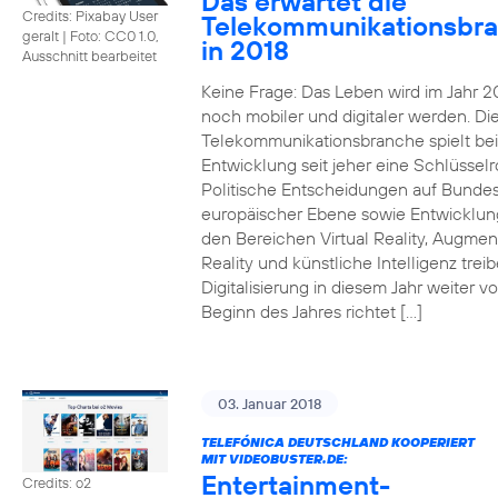
Das erwartet die
Credits: Pixabay User
Telekommunikationsbr
geralt
|
Foto: CC0 1.0,
in 2018
Ausschnitt bearbeitet
Keine Frage: Das Leben wird im Jahr 2
noch mobiler und digitaler werden. Di
Telekommunikationsbranche spielt bei
Entwicklung seit jeher eine Schlüsselro
Politische Entscheidungen auf Bunde
europäischer Ebene sowie Entwicklun
den Bereichen Virtual Reality, Augme
Reality und künstliche Intelligenz trei
Digitalisierung in diesem Jahr weiter vo
Beginn des Jahres richtet […]
03. Januar 2018
TELEFÓNICA DEUTSCHLAND KOOPERIERT
MIT VIDEOBUSTER.DE:
Entertainment-
Credits: o2