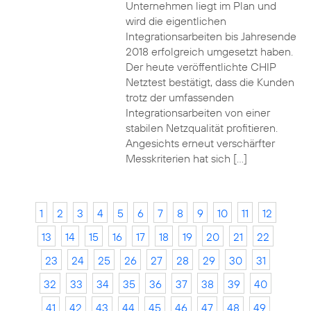
Unternehmen liegt im Plan und
wird die eigentlichen
Integrationsarbeiten bis Jahresende
2018 erfolgreich umgesetzt haben.
Der heute veröffentlichte CHIP
Netztest bestätigt, dass die Kunden
trotz der umfassenden
Integrationsarbeiten von einer
stabilen Netzqualität profitieren.
Angesichts erneut verschärfter
Messkriterien hat sich […]
1
2
3
4
5
6
7
8
9
10
11
12
13
14
15
16
17
18
19
20
21
22
23
24
25
26
27
28
29
30
31
32
33
34
35
36
37
38
39
40
41
42
43
44
45
46
47
48
49