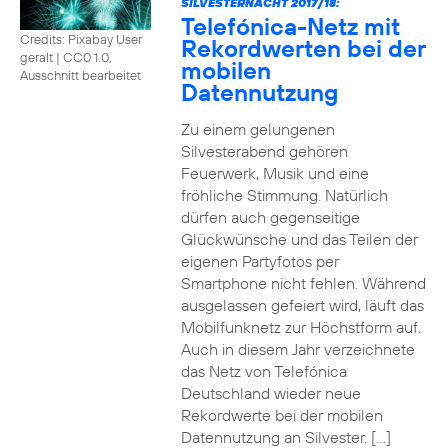
SILVESTERNACHT 2017/18:
Telefónica-Netz mit
Credits: Pixabay User
Rekordwerten bei der
geralt
|
CC0 1.0,
mobilen
Ausschnitt bearbeitet
Datennutzung
Zu einem gelungenen
Silvesterabend gehören
Feuerwerk, Musik und eine
fröhliche Stimmung. Natürlich
dürfen auch gegenseitige
Glückwünsche und das Teilen der
eigenen Partyfotos per
Smartphone nicht fehlen. Während
ausgelassen gefeiert wird, läuft das
Mobilfunknetz zur Höchstform auf.
Auch in diesem Jahr verzeichnete
das Netz von Telefónica
Deutschland wieder neue
Rekordwerte bei der mobilen
Datennutzung an Silvester. […]