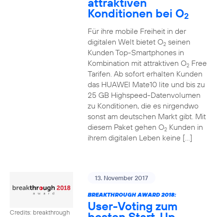
attraktiven
Konditionen bei O
2
Für ihre mobile Freiheit in der
digitalen Welt bietet O
seinen
2
Kunden Top-Smartphones in
Kombination mit attraktiven O
Free
2
Tarifen. Ab sofort erhalten Kunden
das HUAWEI Mate10 lite und bis zu
25 GB Highspeed-Datenvolumen
zu Konditionen, die es nirgendwo
sonst am deutschen Markt gibt. Mit
diesem Paket gehen O
Kunden in
2
ihrem digitalen Leben keine […]
13. November 2017
BREAKTHROUGH AWARD 2018:
User-Voting zum
Credits: breakthrough
besten Start-Up-