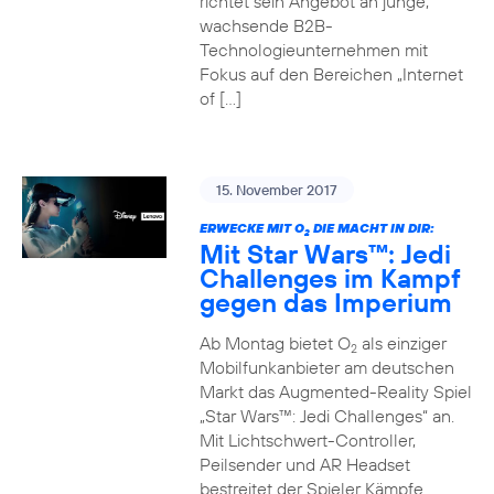
richtet sein Angebot an junge,
wachsende B2B-
Technologieunternehmen mit
Fokus auf den Bereichen „Internet
of […]
15. November 2017
ERWECKE MIT O
DIE MACHT IN DIR:
2
Mit Star Wars™: Jedi
Challenges im Kampf
gegen das Imperium
Ab Montag bietet O
als einziger
2
Mobilfunkanbieter am deutschen
Markt das Augmented-Reality Spiel
„Star Wars™: Jedi Challenges“ an.
Mit Lichtschwert-Controller,
Peilsender und AR Headset
bestreitet der Spieler Kämpfe