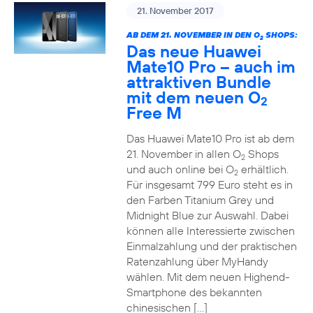
21. November 2017
AB DEM 21. NOVEMBER IN DEN O
SHOPS:
2
Das neue Huawei
Mate10 Pro – auch im
attraktiven Bundle
mit dem neuen O
2
Free M
Das Huawei Mate10 Pro ist ab dem
21. November in allen O
Shops
2
und auch online bei O
erhältlich.
2
Für insgesamt 799 Euro steht es in
den Farben Titanium Grey und
Midnight Blue zur Auswahl. Dabei
können alle Interessierte zwischen
Einmalzahlung und der praktischen
Ratenzahlung über MyHandy
wählen. Mit dem neuen Highend-
Smartphone des bekannten
chinesischen […]