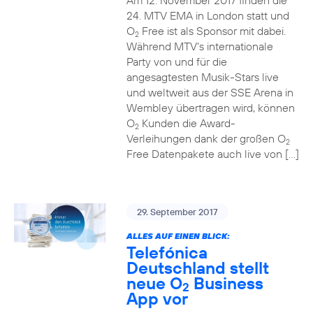
Am 12. November 2017 finden die
24. MTV EMA in London statt und
O
Free ist als Sponsor mit dabei.
2
Während MTV’s internationale
Party von und für die
angesagtesten Musik-Stars live
und weltweit aus der SSE Arena in
Wembley übertragen wird, können
O
Kunden die Award-
2
Verleihungen dank der großen O
2
Free Datenpakete auch live von […]
29. September 2017
ALLES AUF EINEN BLICK:
Telefónica
Deutschland stellt
neue O
Business
2
App vor