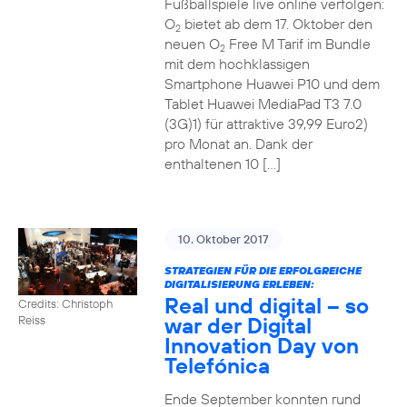
Fußballspiele live online verfolgen:
O
bietet ab dem 17. Oktober den
2
neuen O
Free M Tarif im Bundle
2
mit dem hochklassigen
Smartphone Huawei P10 und dem
Tablet Huawei MediaPad T3 7.0
(3G)1) für attraktive 39,99 Euro2)
pro Monat an. Dank der
enthaltenen 10 […]
10. Oktober 2017
STRATEGIEN FÜR DIE ERFOLGREICHE
DIGITALISIERUNG ERLEBEN:
Real und digital – so
Credits: Christoph
war der Digital
Reiss
Innovation Day von
Telefónica
Ende September konnten rund