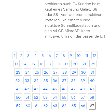
profitieren auch O
Kunden beim
2
Kauf eines Samsung Galaxy S8
oder S8+ von weiteren attraktiven
Vorteilen: Sie erhalten eine
induktive Schnellladestation und
eine 64 GB MicroSD-Karte
inklusive. Um sich das passende […]
1
2
3
4
5
6
7
8
9
10
11
12
13
14
15
16
17
18
19
20
21
22
23
24
25
26
27
28
29
30
31
32
33
34
35
36
37
38
39
40
41
42
43
44
45
46
47
48
49
50
51
52
53
54
55
56
57
58
59
60
61
62
63
64
65
66
67