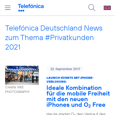
Telefónica Deutschland News
zum Thema #Privatkunden
2021
22. September 2017
LAUNCH-EVENTS MIT IPHONE-
VERLOSUNG:
Ideale Kombination
Credits: KIKE
für die mobile Freiheit
PHOTOGRAPHY
mit den neuen
iPhones und O
Free
2
Heute startet O
den Verkauf des