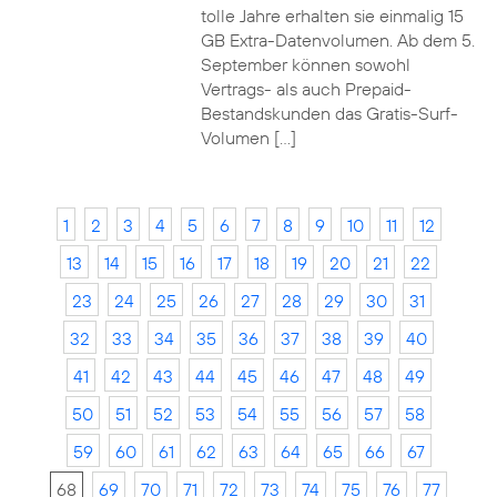
tolle Jahre erhalten sie einmalig 15
GB Extra-Datenvolumen. Ab dem 5.
September können sowohl
Vertrags- als auch Prepaid-
Bestandskunden das Gratis-Surf-
Volumen […]
1
2
3
4
5
6
7
8
9
10
11
12
13
14
15
16
17
18
19
20
21
22
23
24
25
26
27
28
29
30
31
32
33
34
35
36
37
38
39
40
41
42
43
44
45
46
47
48
49
50
51
52
53
54
55
56
57
58
59
60
61
62
63
64
65
66
67
68
69
70
71
72
73
74
75
76
77