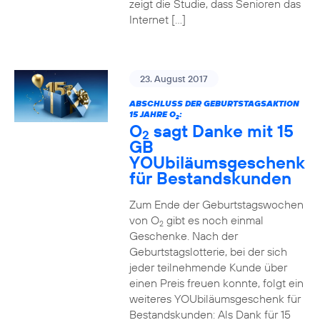
zeigt die Studie, dass Senioren das
Internet […]
23. August 2017
ABSCHLUSS DER GEBURTSTAGSAKTION
15 JAHRE O
:
2
O
sagt Danke mit 15
2
GB
YOUbiläumsgeschenk
für Bestandskunden
Zum Ende der Geburtstagswochen
von O
gibt es noch einmal
2
Geschenke. Nach der
Geburtstagslotterie, bei der sich
jeder teilnehmende Kunde über
einen Preis freuen konnte, folgt ein
weiteres YOUbiläumsgeschenk für
Bestandskunden: Als Dank für 15