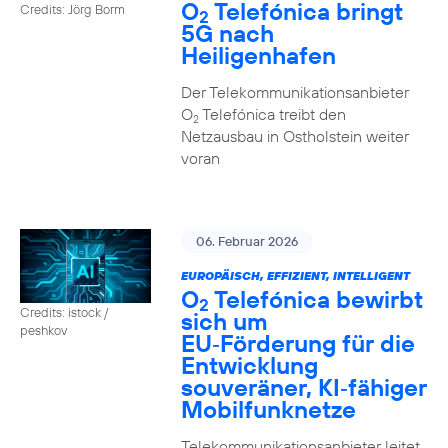
O
Telefónica bringt
Credits: Jörg Borm
2
5G nach
Heiligenhafen
Der Telekommunikationsanbieter
O
Telefónica treibt den
2
Netzausbau in Ostholstein weiter
voran
06. Februar 2026
EUROPÄISCH, EFFIZIENT, INTELLIGENT
O
Telefónica bewirbt
2
Credits: istock /
sich um
peshkov
EU‑Förderung für die
Entwicklung
souveräner, KI‑fähiger
Mobilfunknetze
Telekommunikationsanbieter leitet