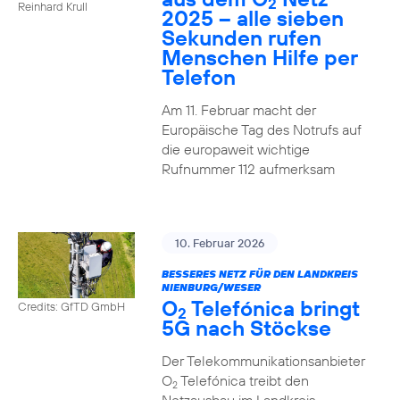
2
Reinhard Krull
2025 – alle sieben
Sekunden rufen
Menschen Hilfe per
Telefon
Am 11. Februar macht der
Europäische Tag des Notrufs auf
die europaweit wichtige
Rufnummer 112 aufmerksam
10. Februar 2026
BESSERES NETZ FÜR DEN LANDKREIS
NIENBURG/WESER
O
Telefónica bringt
Credits: GfTD GmbH
2
5G nach Stöckse
Der Telekommunikationsanbieter
O
Telefónica treibt den
2