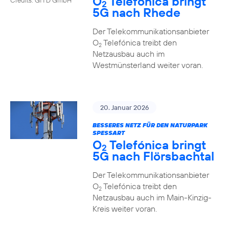
O
Telefónica bringt
2
5G nach Rhede
Der Telekommunikationsanbieter
O
Telefónica treibt den
2
Netzausbau auch im
Westmünsterland weiter voran.
20. Januar 2026
BESSERES NETZ FÜR DEN NATURPARK
SPESSART
O
Telefónica bringt
2
5G nach Flörsbachtal
Der Telekommunikationsanbieter
O
Telefónica treibt den
2
Netzausbau auch im Main-Kinzig-
Kreis weiter voran.