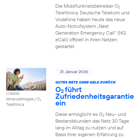
Die Mobilfunknetzbetreiber O
2
Telefónica, Deutsche Telekom und
Vodafone haben heute das neue
Auto-Notrufsystem „Next
Generation Emergency Call“ (NG
eCall) offiziell in ihren Netzen
gestartet.
21. Januar 2026
GUTES NETZ ODER GELD ZURÜCK
O
führt
2
Credits:
Zufriedenheitsgarantie
tempuraImages / O
ein
2
Telefónica
Diese ermöglicht es O
Neu- und
2
Bestandskunden das Netz 30 Tage
lang im Alltag zu nutzen und auf
Basis ihrer eigenen Erfahrung zu