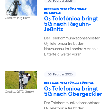
03. Februar 2026
BESSERES NETZ FÜR ANHALT-
BITTERFELD
O
Telefónica bringt
Credits: Jörg Borm
2
5G nach Raguhn-
Jeßnitz
Der Telekommunikationsanbieter
O
Telefónica treibt den
2
Netzausbau im Landkreis Anhalt-
Bitterfeld weiter voran.
03. Februar 2026
BESSERES NETZ FÜR DIE SÜDEIFEL
O
Telefónica bringt
2
Credits: GfTD GmbH
5G nach Obergeckler
Der Telekommunikationsanbieter
O
Telefónica treibt den