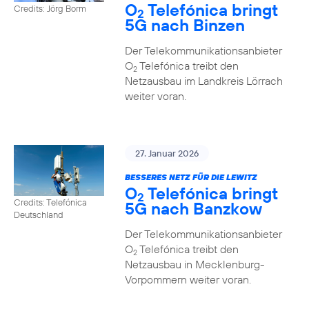
O
Telefónica bringt
Credits: Jörg Borm
2
5G nach Binzen
Der Telekommunikationsanbieter
O
Telefónica treibt den
2
Netzausbau im Landkreis Lörrach
weiter voran.
27. Januar 2026
BESSERES NETZ FÜR DIE LEWITZ
O
Telefónica bringt
2
Credits: Telefónica
5G nach Banzkow
Deutschland
Der Telekommunikationsanbieter
O
Telefónica treibt den
2
Netzausbau in Mecklenburg-
Vorpommern weiter voran.