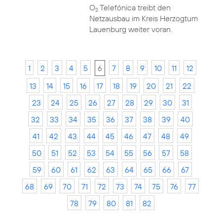
O
Telefónica treibt den
2
Netzausbau im Kreis Herzogtum
Lauenburg weiter voran.
1
2
3
4
5
6
7
8
9
10
11
12
13
14
15
16
17
18
19
20
21
22
23
24
25
26
27
28
29
30
31
32
33
34
35
36
37
38
39
40
41
42
43
44
45
46
47
48
49
50
51
52
53
54
55
56
57
58
59
60
61
62
63
64
65
66
67
68
69
70
71
72
73
74
75
76
77
78
79
80
81
82