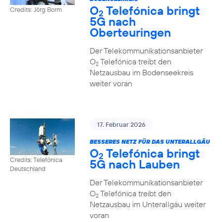
O
Telefónica bringt
Credits: Jörg Borm
2
5G nach
Oberteuringen
Der Telekommunikationsanbieter
O
Telefónica treibt den
2
Netzausbau im Bodenseekreis
weiter voran
17. Februar 2026
BESSERES NETZ FÜR DAS UNTERALLGÄU
O
Telefónica bringt
2
Credits: Telefónica
5G nach Lauben
Deutschland
Der Telekommunikationsanbieter
O
Telefónica treibt den
2
Netzausbau im Unterallgäu weiter
voran