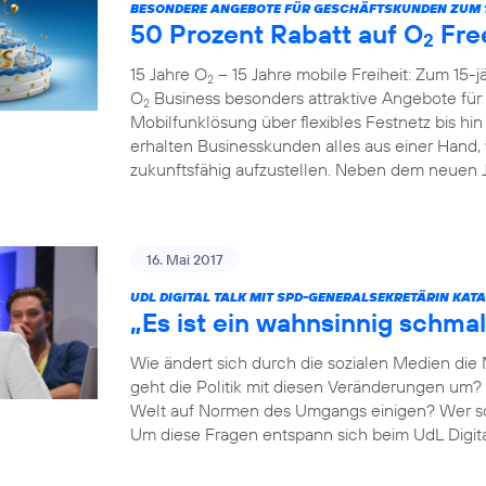
BESONDERE ANGEBOTE FÜR GESCHÄFTSKUNDEN ZUM 1
50 Prozent Rabatt auf O
Fre
2
15 Jahre O
– 15 Jahre mobile Freiheit: Zum 15-
2
O
Business besonders attraktive Angebote fü
2
Mobilfunklösung über flexibles Festnetz bis hi
erhalten Businesskunden alles aus einer Hand,
zukunftsfähig aufzustellen. Neben dem neuen Ju
16. Mai 2017
UDL DIGITAL TALK MIT SPD-GENERALSEKRETÄRIN KAT
„Es ist ein wahnsinnig schmal
Wie ändert sich durch die sozialen Medien die
geht die Politik mit diesen Veränderungen um? 
Welt auf Normen des Umgangs einigen? Wer so
Um diese Fragen entspann sich beim UdL Digit