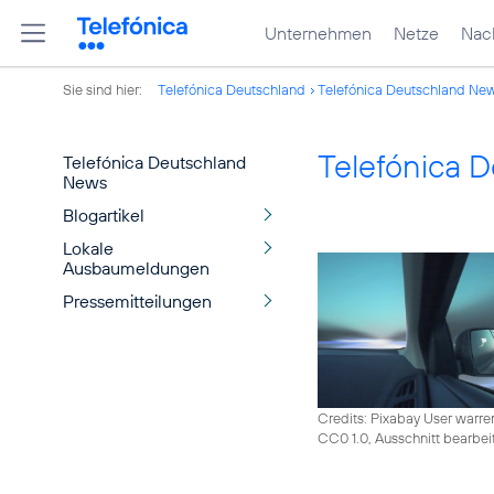
Unternehmen
Netze
Nach
Sie sind hier:
Telefónica Deutschland
Telefónica Deutschland Ne
Telefónica 
Telefónica Deutschland
News
Blogartikel
Lokale
Ausbaumeldungen
Pressemitteilungen
Credits: Pixabay User warre
CC0 1.0, Ausschnitt bearbei