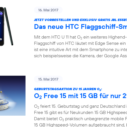
16. Mai 2017
JETZT VORBESTELLEN UND EXKLUSIV GRATIS JBL E55
Das neue HTC Flaggschiff-Sm
Mit dem HTC U 11 hat O
ein weiteres Highend
2
Flaggschiff von HTC läutet mit Edge Sense ein 
ist eine intuitive Art mit dem Smartphone zu in
sich beispielsweise die Kamera, der Google Assi
15. Mai 2017
GEBURTSTAGSAKTION ZU 15 JAHREN O
:
2
O
Free 15 mit 15 GB für nur 
2
O
feiert 15. Geburtstag und ganz Deutschland 
2
Free 15 gibt es für Neukunden 15 GB Highspee
Damit bietet O
praktisch unbegrenzte mobile F
2
15 GB Highspeed-Volumen aufgebraucht sind, bl