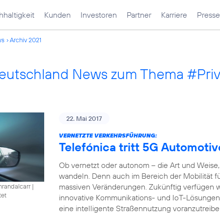
haltigkeit
Kunden
Investoren
Partner
Karriere
Presse
ws
Archiv 2021
Deutschland News zum Thema #Pri
22. Mai 2017
VERNETZTE VERKEHRSFÜHRUNG:
Telefónica tritt 5G Automotiv
Ob vernetzt oder autonom – die Art und Weise, 
wandeln. Denn auch im Bereich der Mobilität füh
massiven Veränderungen. Zukünftig verfügen w
nrandalcarr
|
tet
innovative Kommunikations- und IoT-Lösungen
eine intelligente Straßennutzung voranzutreibe