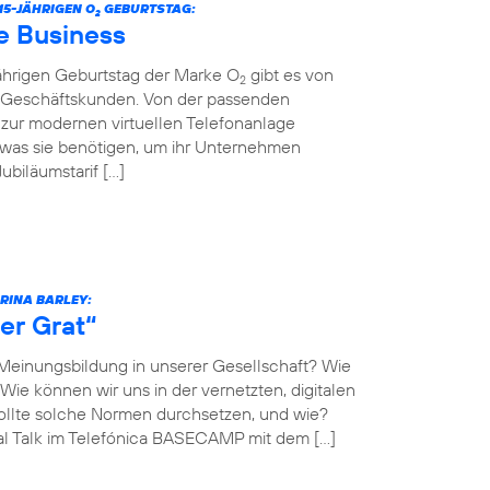
5-JÄHRIGEN O
GEBURTSTAG:
2
e Business
jährigen Geburtstag der Marke O
gibt es von
2
r Geschäftskunden. Von der passenden
n zur modernen virtuellen Telefonanlage
 was sie benötigen, um ihr Unternehmen
biläumstarif […]
ARINA BARLEY:
er Grat“
 Meinungsbildung in unserer Gesellschaft? Wie
Wie können wir uns in der vernetzten, digitalen
llte solche Normen durchsetzen, und wie?
al Talk im Telefónica BASECAMP mit dem […]