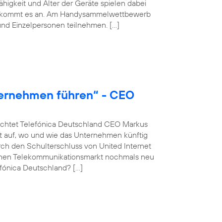
igkeit und Alter der Geräte spielen dabei
hmer kommt es an. Am Handysammelwettbewerb
nd Einzelpersonen teilnehmen. […]
ternehmen führen“ - CEO
euchtet Telefónica Deutschland CEO Markus
 auf, wo und wie das Unternehmen künftig
rch den Schulterschluss von United Internet
schen Telekommunikationsmarkt nochmals neu
fónica Deutschland? […]