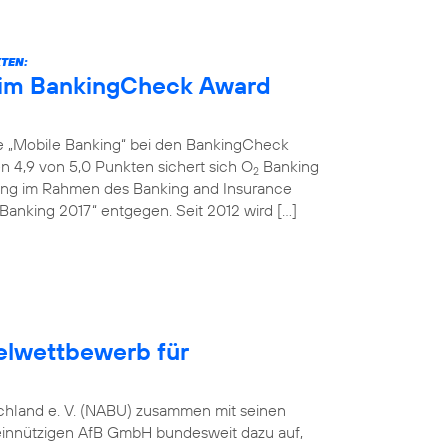
KTEN:
eim BankingCheck Award
ie „Mobile Banking“ bei den BankingCheck
 4,9 von 5,0 Punkten sichert sich O
Banking
2
ihung im Rahmen des Banking and Insurance
Banking 2017“ entgegen. Seit 2012 wird […]
elwettbewerb für
tschland e. V. (NABU) zusammen mit seinen
einnützigen AfB GmbH bundesweit dazu auf,