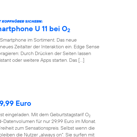
BT KOPFHÖRER SICHERN:
artphone U 11 bei O
2
-Smartphone im Sortiment. Das neue
neues Zeitalter der Interaktion ein. Edge Sense
teragieren: Durch Drücken der Seiten lassen
stant oder weitere Apps starten. Das […]
29,99 Euro
ist eingeladen. Mit dem Geburtstagstarif O
2
d-Datenvolumen für nur 29,99 Euro im Monat.
reiheit zum Sensationspreis. Selbst wenn die
eiben die Nutzer „always on“. Sie surfen mit