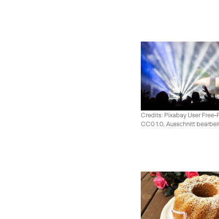
Credits: Pixabay User Free-
CC0 1.0, Ausschnitt bearbei