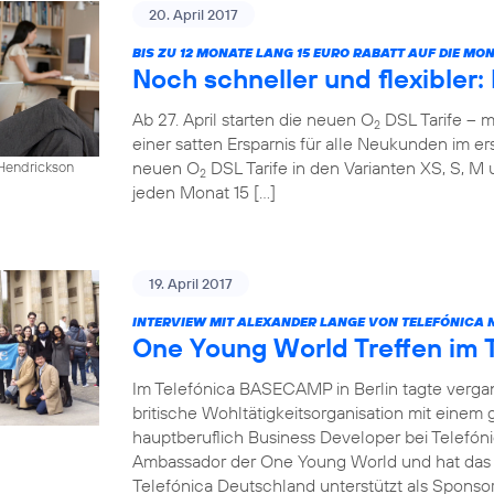
20. April 2017
BIS ZU 12 MONATE LANG 15 EURO RABATT AUF DIE M
Noch schneller und flexibler
Ab 27. April starten die neuen O
DSL Tarife – m
2
einer satten Ersparnis für alle Neukunden im ers
neuen O
DSL Tarife in den Varianten XS, S, M 
 Hendrickson
2
jeden Monat 15 […]
19. April 2017
INTERVIEW MIT ALEXANDER LANGE VON TELEFÓNICA 
One Young World Treffen im
Im Telefónica BASECAMP in Berlin tagte verg
britische Wohltätigkeitsorganisation mit einem
hauptberuflich Business Developer bei Telefóni
Ambassador der One Young World und hat das T
Telefónica Deutschland unterstützt als Sponsor 