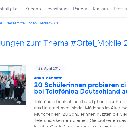
haltigkeit
Kunden
Investoren
Partner
Karriere
Presse
ws
Pressemitteilungen
Archiv 2021
ilungen zum Thema #Ortel_Mobile 
28. April 2017
GIRLS‘ DAY 2017:
20 Schülerinnen probieren di
bei Telefónica Deutschland a
Telefónica Deutschland beteiligt sich auch in 
das Unternehmen wieder Mädchen im Alter zwi
München ein. 20 Schülerinnen nutzten die Gele
Telefónica kennenzulernen: Sie probierten das
Insights Center“ aus, bekamen eine Führung […