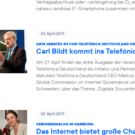
Vertragsabschluss oder -verlängerung bei O
er
2
nahezu randlose 5‘‘-Smartphone zusammen mit 
23. April 2017
DATA DEBATES
#3
VON TELEFÓNICA DEUTSCHLAND UN
Carl Bildt kommt ins Telef
Am 27. April findet die dritte Ausgabe der Vera
Telefónica Deutschland als Initiator und Partne
diskutiert Telefónica Deutschland CEO Markus 
Global Commission on Internet Governance un
Schweden, über das Thema: „Digitale Souveränit
22. April 2017
SENIORENDIALOG IN HAMBURG:
Das Internet bietet große C