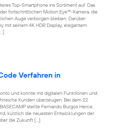
teres Top-Smartphone ins Sortiment auf. Das
der fortschrittlichen Motion Eye™-Kamera, die
chen Auge verborgen bleiben. Darüber
ny mit seinem 4K HDR Display, elegantem
…]
Code Verfahren in
konto und konnte mit digitalen Funktionen und
ahlreiche Kunden überzeugen. Bei dem 22.
ca BASECAMP stellte Fernando Burgos Herce,
and, kürzlich die neuesten Entwicklungen der
ber die Zukunft […]