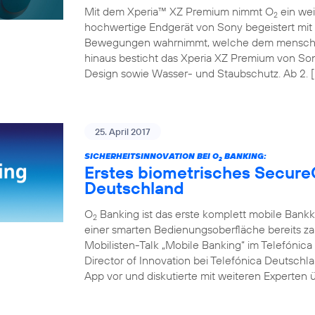
Mit dem Xperia™ XZ Premium nimmt O
ein wei
2
hochwertige Endgerät von Sony begeistert mit 
Bewegungen wahrnimmt, welche dem menschli
hinaus besticht das Xperia XZ Premium von So
Design sowie Wasser- und Staubschutz. Ab 2. [
25. April 2017
SICHERHEITSINNOVATION BEI O
BANKING:
2
Erstes biometrisches Secure
Deutschland
O
Banking ist das erste komplett mobile Bank
2
einer smarten Bedienungsoberfläche bereits z
Mobilisten-Talk „Mobile Banking“ im Telefóni
Director of Innovation bei Telefónica Deutschl
App vor und diskutierte mit weiteren Experten ü