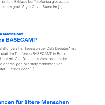
hältlich. Exklusiv bei Telefónica gibt es das
einem gratis Style Cover Stand im […]
D TAGESSPIEGEL:
ónica BASECAMP
nstaltungsreihe „Tagesspiegel Data Debates“ mit
r statt. Im Telefónica BASECAMP in Berlin
Haas mit Carl Bildt, dem Vorsitzenden der
d ehemaligen Ministerpräsidenten von
ät – Treiber oder […]
hancen für ältere Menschen