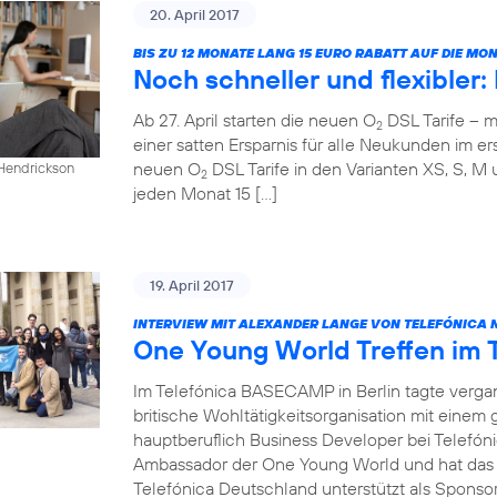
20. April 2017
BIS ZU 12 MONATE LANG 15 EURO RABATT AUF DIE M
Noch schneller und flexibler
Ab 27. April starten die neuen O
DSL Tarife – m
2
einer satten Ersparnis für alle Neukunden im ers
neuen O
DSL Tarife in den Varianten XS, S, M 
 Hendrickson
2
jeden Monat 15 […]
19. April 2017
INTERVIEW MIT ALEXANDER LANGE VON TELEFÓNICA 
One Young World Treffen im
Im Telefónica BASECAMP in Berlin tagte verg
britische Wohltätigkeitsorganisation mit einem
hauptberuflich Business Developer bei Telefóni
Ambassador der One Young World und hat das T
Telefónica Deutschland unterstützt als Sponsor 