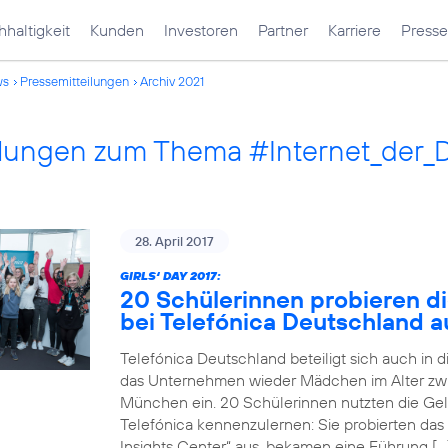
haltigkeit
Kunden
Investoren
Partner
Karriere
Presse
ws
Pressemitteilungen
Archiv 2021
ilungen zum Thema #Internet_der_
28. April 2017
GIRLS‘ DAY 2017:
20 Schülerinnen probieren di
bei Telefónica Deutschland a
Telefónica Deutschland beteiligt sich auch in 
das Unternehmen wieder Mädchen im Alter zwi
München ein. 20 Schülerinnen nutzten die Gele
Telefónica kennenzulernen: Sie probierten das
Insights Center“ aus, bekamen eine Führung […