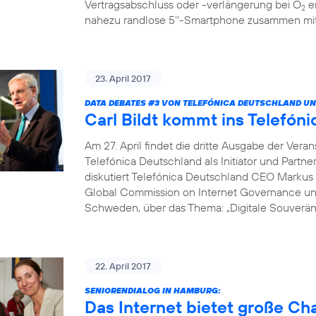
Vertragsabschluss oder -verlängerung bei O
er
2
nahezu randlose 5‘‘-Smartphone zusammen mit 
23. April 2017
DATA DEBATES
#3
VON TELEFÓNICA DEUTSCHLAND UN
Carl Bildt kommt ins Telef
Am 27. April findet die dritte Ausgabe der Vera
Telefónica Deutschland als Initiator und Partne
diskutiert Telefónica Deutschland CEO Markus 
Global Commission on Internet Governance un
Schweden, über das Thema: „Digitale Souveränit
22. April 2017
SENIORENDIALOG IN HAMBURG:
Das Internet bietet große C