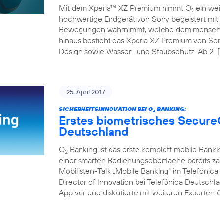
Mit dem Xperia™ XZ Premium nimmt O
ein wei
2
hochwertige Endgerät von Sony begeistert mit 
Bewegungen wahrnimmt, welche dem menschli
hinaus besticht das Xperia XZ Premium von So
Design sowie Wasser- und Staubschutz. Ab 2. [
25. April 2017
SICHERHEITSINNOVATION BEI O
BANKING:
2
Erstes biometrisches Secure
Deutschland
O
Banking ist das erste komplett mobile Bank
2
einer smarten Bedienungsoberfläche bereits z
Mobilisten-Talk „Mobile Banking“ im Telefóni
Director of Innovation bei Telefónica Deutschl
App vor und diskutierte mit weiteren Experten ü