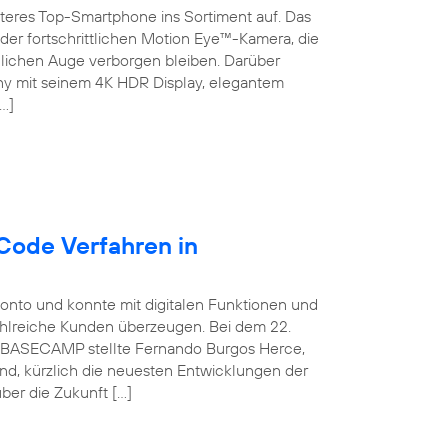
teres Top-Smartphone ins Sortiment auf. Das
der fortschrittlichen Motion Eye™-Kamera, die
chen Auge verborgen bleiben. Darüber
ny mit seinem 4K HDR Display, elegantem
…]
Code Verfahren in
konto und konnte mit digitalen Funktionen und
ahlreiche Kunden überzeugen. Bei dem 22.
ca BASECAMP stellte Fernando Burgos Herce,
and, kürzlich die neuesten Entwicklungen der
ber die Zukunft […]