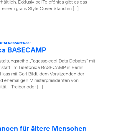
hältlich. Exklusiv bei Telefónica gibt es das
einem gratis Style Cover Stand im […]
D TAGESSPIEGEL:
ónica BASECAMP
nstaltungsreihe „Tagesspiegel Data Debates“ mit
r statt. Im Telefónica BASECAMP in Berlin
Haas mit Carl Bildt, dem Vorsitzenden der
d ehemaligen Ministerpräsidenten von
ät – Treiber oder […]
hancen für ältere Menschen