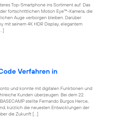
teres Top-Smartphone ins Sortiment auf. Das
der fortschrittlichen Motion Eye™-Kamera, die
chen Auge verborgen bleiben. Darüber
ny mit seinem 4K HDR Display, elegantem
…]
Code Verfahren in
konto und konnte mit digitalen Funktionen und
ahlreiche Kunden überzeugen. Bei dem 22.
ca BASECAMP stellte Fernando Burgos Herce,
and, kürzlich die neuesten Entwicklungen der
ber die Zukunft […]