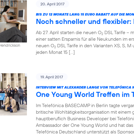
20. April 2017
BIS ZU 12 MONATE LANG 15 EURO RABATT AUF DIE M
Noch schneller und flexibler
Ab 27. April starten die neuen O
DSL Tarife – m
2
einer satten Ersparnis für alle Neukunden im ers
neuen O
DSL Tarife in den Varianten XS, S, M 
 Hendrickson
2
jeden Monat 15 […]
19. April 2017
INTERVIEW MIT ALEXANDER LANGE VON TELEFÓNICA 
One Young World Treffen im
Im Telefónica BASECAMP in Berlin tagte verg
britische Wohltätigkeitsorganisation mit einem
hauptberuflich Business Developer bei Telefóni
Ambassador der One Young World und hat das T
Telefónica Deutschland unterstützt als Sponsor 