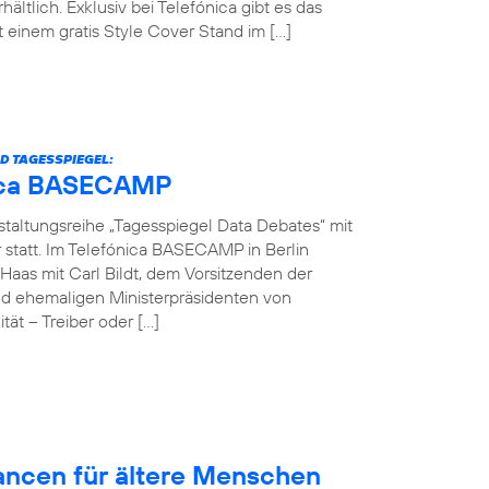
hältlich. Exklusiv bei Telefónica gibt es das
einem gratis Style Cover Stand im […]
D TAGESSPIEGEL:
ónica BASECAMP
nstaltungsreihe „Tagesspiegel Data Debates“ mit
r statt. Im Telefónica BASECAMP in Berlin
Haas mit Carl Bildt, dem Vorsitzenden der
d ehemaligen Ministerpräsidenten von
ät – Treiber oder […]
hancen für ältere Menschen