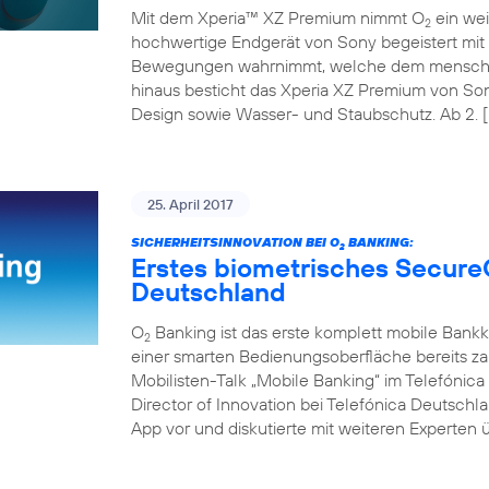
Mit dem Xperia™ XZ Premium nimmt O
ein wei
2
hochwertige Endgerät von Sony begeistert mit 
Bewegungen wahrnimmt, welche dem menschli
hinaus besticht das Xperia XZ Premium von So
Design sowie Wasser- und Staubschutz. Ab 2. [
25. April 2017
SICHERHEITSINNOVATION BEI O
BANKING:
2
Erstes biometrisches Secure
Deutschland
O
Banking ist das erste komplett mobile Bank
2
einer smarten Bedienungsoberfläche bereits z
Mobilisten-Talk „Mobile Banking“ im Telefóni
Director of Innovation bei Telefónica Deutschl
App vor und diskutierte mit weiteren Experten ü