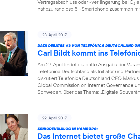
Vertragsabschluss oder -verlängerung bei O
er
2
nahezu randlose 5‘‘-Smartphone zusammen mit 
23. April 2017
DATA DEBATES
#3
VON TELEFÓNICA DEUTSCHLAND UN
Carl Bildt kommt ins Telef
Am 27. April findet die dritte Ausgabe der Vera
Telefónica Deutschland als Initiator und Partne
diskutiert Telefónica Deutschland CEO Markus 
Global Commission on Internet Governance un
Schweden, über das Thema: „Digitale Souveränit
22. April 2017
SENIORENDIALOG IN HAMBURG:
Das Internet bietet große C