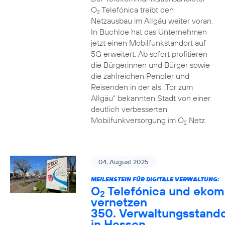
O
Telefónica treibt den
2
Netzausbau im Allgäu weiter voran.
In Buchloe hat das Unternehmen
jetzt einen Mobilfunkstandort auf
5G erweitert. Ab sofort profitieren
die Bürgerinnen und Bürger sowie
die zahlreichen Pendler und
Reisenden in der als „Tor zum
Allgäu“ bekannten Stadt von einer
deutlich verbesserten
Mobilfunkversorgung im O
Netz.
2
04. August 2025
MEILENSTEIN FÜR DIGITALE VERWALTUNG:
O
Telefónica und ekom
2
vernetzen
350. Verwaltungsstando
in Hessen