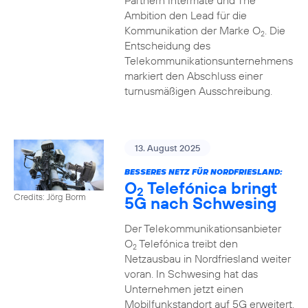
Partnern Intermate und The
Ambition den Lead für die
Kommunikation der Marke O
. Die
2
Entscheidung des
Telekommunikationsunternehmens
markiert den Abschluss einer
turnusmäßigen Ausschreibung.
13. August 2025
BESSERES NETZ FÜR NORDFRIESLAND:
O
Telefónica bringt
2
Credits: Jörg Borm
5G nach Schwesing
Der Telekommunikationsanbieter
O
Telefónica treibt den
2
Netzausbau in Nordfriesland weiter
voran. In Schwesing hat das
Unternehmen jetzt einen
Mobilfunkstandort auf 5G erweitert.