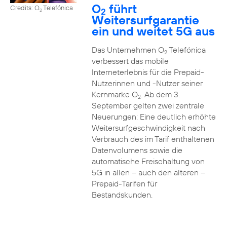
O
führt
Credits: O
Telefónica
2
2
Weitersurfgarantie
ein und weitet 5G aus
Das Unternehmen O
Telefónica
2
verbessert das mobile
Interneterlebnis für die Prepaid-
Nutzerinnen und -Nutzer seiner
Kernmarke O
. Ab dem 3.
2
September gelten zwei zentrale
Neuerungen: Eine deutlich erhöhte
Weitersurfgeschwindigkeit nach
Verbrauch des im Tarif enthaltenen
Datenvolumens sowie die
automatische Freischaltung von
5G in allen – auch den älteren –
Prepaid-Tarifen für
Bestandskunden.