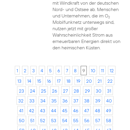
mit Windkraft von der deutschen
Nord- und Ostsee ab. Menschen
und Unternehmen, die im O
2
Mobilfunknetz unterwegs sind,
nutzen jetzt mit großer
Wahrscheinlichkeit Strom aus
erneuerbaren Energien direkt von
den heimischen Küsten.
1
2
3
4
5
6
7
8
9
10
11
12
13
14
15
16
17
18
19
20
21
22
23
24
25
26
27
28
29
30
31
32
33
34
35
36
37
38
39
40
41
42
43
44
45
46
47
48
49
50
51
52
53
54
55
56
57
58