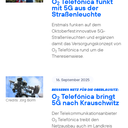
O
Telefónica funkt
2
mit 5G aus der
Straßenleuchte
Erstmals funken auf dem
Oktoberfest innovative 5G-
Straßenleuchten und ergänzen
damit das Versorgungskonzept von
O
Telefónica rund um die
2
Theresienwiese.
16. September 2025
BESSERES NETZ FÜR DIE OBERLAUSITZ:
O
Telefónica bringt
2
Credits: Jörg Borm
5G nach Krauschwitz
Der Telekommunikationsanbieter
O
Telefónica treibt den
2
Netzausbau auch im Landkreis