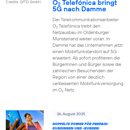
O
Telefónica bringt
Credits: GfTD GmbH
2
5G nach Damme
Der Telekommunikationsanbieter
O
Telefónica treibt den
2
Netzausbau im Oldenburger
Münsterland weiter voran. In
Damme hat das Unternehmen jetzt
einen Mobilfunkstandort auf 5G
erweitert. Ab sofort profitieren die
Bürgerinnen und Bürger sowie die
zahlreichen Besuchenden der
Region von einer deutlich
verbesserten Mobilfunkversorgung
im O
Netz.
2
26. August 2025
DOPPELTE POWER FÜR PREPAID-
KUNDINNEN UND -KUNDEN: