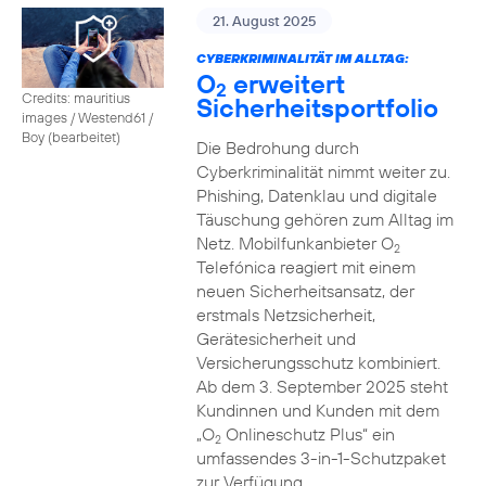
21. August 2025
CYBERKRIMINALITÄT IM ALLTAG:
O
erweitert
2
Credits: mauritius
Sicherheitsportfolio
images / Westend61 /
Boy (bearbeitet)
Die Bedrohung durch
Cyberkriminalität nimmt weiter zu.
Phishing, Datenklau und digitale
Täuschung gehören zum Alltag im
Netz. Mobilfunkanbieter O
2
Telefónica reagiert mit einem
neuen Sicherheitsansatz, der
erstmals Netzsicherheit,
Gerätesicherheit und
Versicherungsschutz kombiniert.
Ab dem 3. September 2025 steht
Kundinnen und Kunden mit dem
„O
Onlineschutz Plus“ ein
2
umfassendes 3-in-1-Schutzpaket
zur Verfügung.