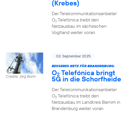
(Krebes)
Der Telekommunikationsanbieter
O
Telefónica treibt den
2
Netzausbau im sächsischen
Vogtland weiter voran.
02. September 2025
BESSERES NETZ FÜR BRANDENBURG:
O
Telefónica bringt
2
Credits: Jörg Borm
5G in die Schorfheide
Der Telekommunikationsanbieter
O
Telefónica treibt den
2
Netzausbau im Landkreis Barnim in
Brandenburg weiter voran.