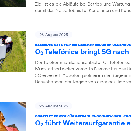
Ziel ist es, die Abläufe bei Betrieb und Wartung
damit das Netzerlebnis für Kundinnen und Kund
26. August 2025
BESSERES NETZ FÜR DIE DAMMER BERGE IM OLDENB
O
Telefónica bringt 5G nac
2
Der Telekommunikationsanbieter O
Telefónica
2
Münsterland weiter voran. In Damme hat das U
5G erweitert. Ab sofort profitieren die Bürgeri
Besuchenden der Region von einer deutlich v
26. August 2025
DOPPELTE POWER FÜR PREPAID-KUNDINNEN UND -KUN
O
führt Weitersurfgarantie e
2