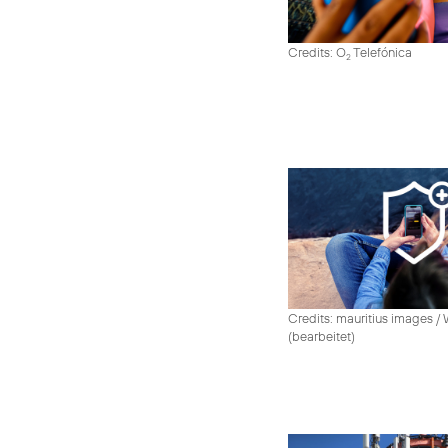
Credits: O
Telefónica
2
Credits: mauritius images /
(bearbeitet)