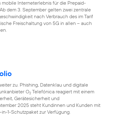
 mobile Interneterlebnis für die Prepaid-
 Ab dem 3. September gelten zwei zentrale
eschwindigkeit nach Verbrauch des im Tarif
sche Freischaltung von 5G in allen – auch
den.
olio
iter zu. Phishing, Datenklau und digitale
unkanbieter O
Telefónica reagiert mit einem
2
erheit, Gerätesicherheit und
eptember 2025 steht Kundinnen und Kunden mit
-in-1-Schutzpaket zur Verfügung.