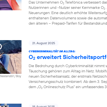
Das Unternehmen O
Telefónica verbessert das
2
Nutzerinnen und -Nutzer seiner Kernmarke O
.
2
Neuerungen: Eine deutlich erhöhte Weitersurfg
enthaltenen Datenvolumens sowie die automati
den älteren – Prepaid-Tarifen für Bestandskun
21. August 2025
CYBERKRIMINALITÄT IM ALLTAG:
O
erweitert Sicherheitsportf
2
Die Bedrohung durch Cyberkriminalität nimmt we
Täuschung gehören zum Alltag im Netz. Mobilf
neuen Sicherheitsansatz, der erstmals Netzsich
 Westend61 / Boy
Versicherungsschutz kombiniert. Ab dem 3. S
dem „O
Onlineschutz Plus“ ein umfassendes 3
2
19. August 2025