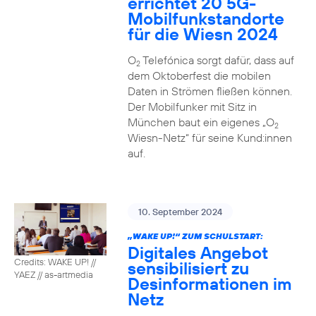
errichtet 20 5G-
Mobilfunkstandorte
für die Wiesn 2024
O
Telefónica sorgt dafür, dass auf
2
dem Oktoberfest die mobilen
Daten in Strömen fließen können.
Der Mobilfunker mit Sitz in
München baut ein eigenes „O
2
Wiesn-Netz“ für seine Kund:innen
auf.
10. September 2024
„WAKE UP!“ ZUM SCHULSTART:
Digitales Angebot
Credits: WAKE UP! //
sensibilisiert zu
YAEZ // as-artmedia
Desinformationen im
Netz