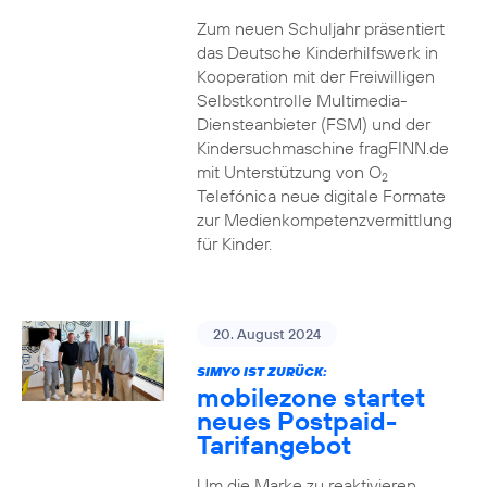
Zum neuen Schuljahr präsentiert
das Deutsche Kinderhilfswerk in
Kooperation mit der Freiwilligen
Selbstkontrolle Multimedia-
Diensteanbieter (FSM) und der
Kindersuchmaschine fragFINN.de
mit Unterstützung von O
2
Telefónica neue digitale Formate
zur Medienkompetenzvermittlung
für Kinder.
20. August 2024
SIMYO IST ZURÜCK:
mobilezone startet
neues Postpaid-
Tarifangebot
Um die Marke zu reaktivieren,