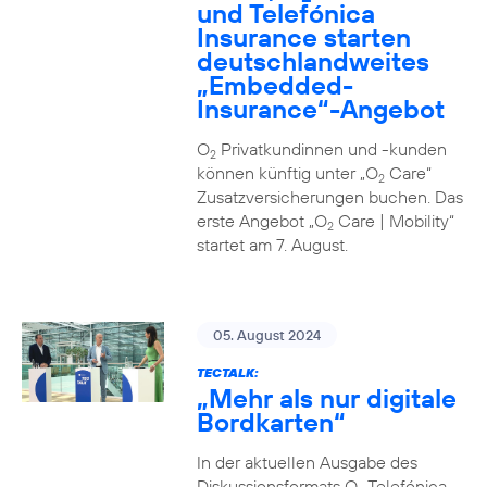
und Telefónica
Insurance starten
deutschlandweites
„Embedded-
Insurance“-Angebot
O
Privatkundinnen und -kunden
2
können künftig unter „O
Care“
2
Zusatzversicherungen buchen. Das
erste Angebot „O
Care | Mobility“
2
startet am 7. August.
05. August 2024
TECTALK:
„Mehr als nur digitale
Bordkarten“
In der aktuellen Ausgabe des
Diskussionsformats O
Telefónica