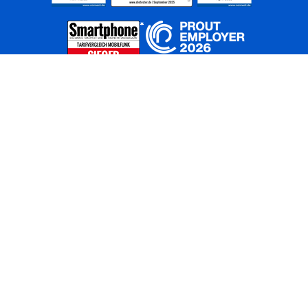
Home
Unternehmen
Netze
Nachhaltigkeit
Kunden
Investoren
Partner
Karriere
Presse
News
Privatkunden
Geschäftskunden
Worldwide
BASECAMP
AGB
Kontakt
ElektroG / BattG
Datenschutz