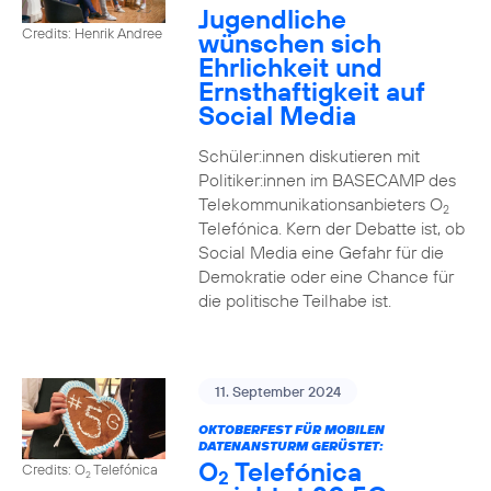
Jugendliche
Credits: Henrik Andree
wünschen sich
Ehrlichkeit und
Ernsthaftigkeit auf
Social Media
Schüler:innen diskutieren mit
Politiker:innen im BASECAMP des
Telekommunikationsanbieters O
2
Telefónica. Kern der Debatte ist, ob
Social Media eine Gefahr für die
Demokratie oder eine Chance für
die politische Teilhabe ist.
11. September 2024
OKTOBERFEST FÜR MOBILEN
DATENANSTURM GERÜSTET:
O
Telefónica
Credits: O
Telefónica
2
2