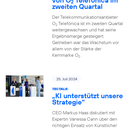
von O
Telefónica im
2
zweiten Quartal
Der Telekommunikationsanbieter
O
Telefónica ist im zweiten Quartal
2
weitergewachsen und hat seine
Ergebnismarge gesteigert.
Getrieben war das Wachstum vor
allem von der Stärke der
Kernmarke O
.
2
25. Juli 2024
TECTALK:
„KI unterstützt unsere
Strategie“
CEO Markus Haas diskutiert mit
Expertin Vanessa Cann über den
richtigen Einsatz von Künstlicher