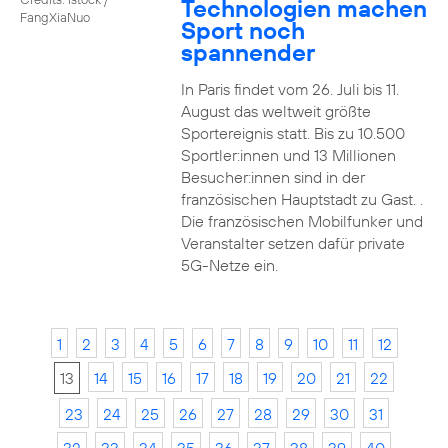
Technologien machen
FangXiaNuo
Sport noch
spannender
In Paris findet vom 26. Juli bis 11.
August das weltweit größte
Sportereignis statt. Bis zu 10.500
Sportler:innen und 13 Millionen
Besucher:innen sind in der
französischen Hauptstadt zu Gast. .
Die französischen Mobilfunker und
Veranstalter setzen dafür private
5G-Netze ein.
1
2
3
4
5
6
7
8
9
10
11
12
13
14
15
16
17
18
19
20
21
22
23
24
25
26
27
28
29
30
31