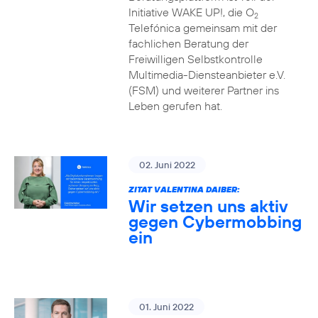
Initiative WAKE UP!, die O
2
Telefónica gemeinsam mit der
fachlichen Beratung der
Freiwilligen Selbstkontrolle
Multimedia-Diensteanbieter e.V.
(FSM) und weiterer Partner ins
Leben gerufen hat.
02. Juni 2022
ZITAT VALENTINA DAIBER:
Wir setzen uns aktiv
gegen Cybermobbing
ein
01. Juni 2022