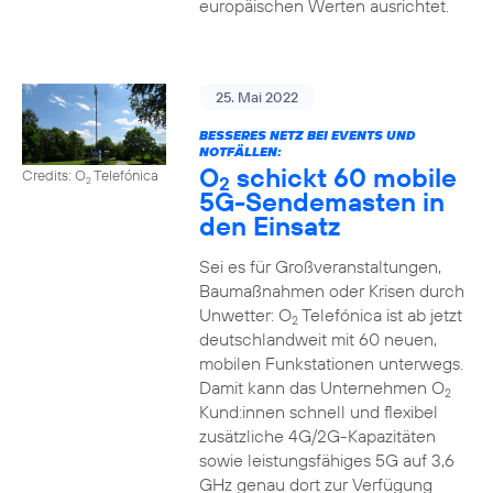
europäischen Werten ausrichtet.
25. Mai 2022
BESSERES NETZ BEI EVENTS UND
NOTFÄLLEN:
O
schickt 60 mobile
Credits: O
Telefónica
2
2
5G-Sendemasten in
den Einsatz
Sei es für Großveranstaltungen,
Baumaßnahmen oder Krisen durch
Unwetter: O
Telefónica ist ab jetzt
2
deutschlandweit mit 60 neuen,
mobilen Funkstationen unterwegs.
Damit kann das Unternehmen O
2
Kund:innen schnell und flexibel
zusätzliche 4G/2G-Kapazitäten
sowie leistungsfähiges 5G auf 3,6
GHz genau dort zur Verfügung