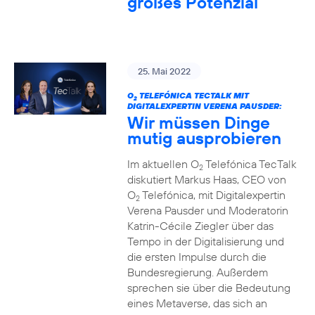
großes Potenzial
25. Mai 2022
O
TELEFÓNICA TECTALK MIT
2
DIGITALEXPERTIN VERENA PAUSDER:
Wir müssen Dinge
mutig ausprobieren
Im aktuellen O
Telefónica TecTalk
2
diskutiert Markus Haas, CEO von
O
Telefónica, mit Digitalexpertin
2
Verena Pausder und Moderatorin
Katrin-Cécile Ziegler über das
Tempo in der Digitalisierung und
die ersten Impulse durch die
Bundesregierung. Außerdem
sprechen sie über die Bedeutung
eines Metaverse, das sich an