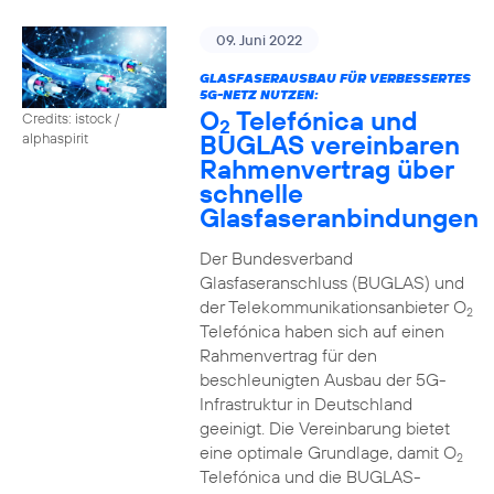
09. Juni 2022
GLASFASERAUSBAU FÜR VERBESSERTES
5G-NETZ NUTZEN:
O
Telefónica und
Credits: istock /
2
BUGLAS vereinbaren
alphaspirit
Rahmenvertrag über
schnelle
Glasfaseranbindungen
Der Bundesverband
Glasfaseranschluss (BUGLAS) und
der Telekommunikationsanbieter O
2
Telefónica haben sich auf einen
Rahmenvertrag für den
beschleunigten Ausbau der 5G-
Infrastruktur in Deutschland
geeinigt. Die Vereinbarung bietet
eine optimale Grundlage, damit O
2
Telefónica und die BUGLAS-