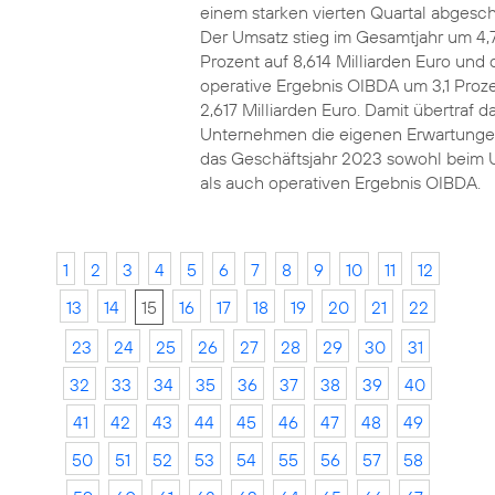
einem starken vierten Quartal abgesch
Der Umsatz stieg im Gesamtjahr um 4,
Prozent auf 8,614 Milliarden Euro und 
operative Ergebnis OIBDA um 3,1 Proze
2,617 Milliarden Euro. Damit übertraf d
Unternehmen die eigenen Erwartunge
das Geschäftsjahr 2023 sowohl beim 
als auch operativen Ergebnis OIBDA.
1
2
3
4
5
6
7
8
9
10
11
12
13
14
15
16
17
18
19
20
21
22
23
24
25
26
27
28
29
30
31
32
33
34
35
36
37
38
39
40
41
42
43
44
45
46
47
48
49
50
51
52
53
54
55
56
57
58