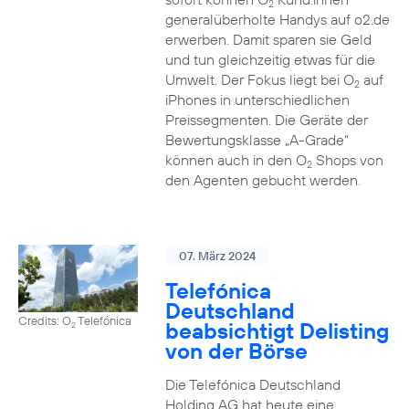
2
generalüberholte Handys auf o2.de
erwerben. Damit sparen sie Geld
und tun gleichzeitig etwas für die
Umwelt. Der Fokus liegt bei O
auf
2
iPhones in unterschiedlichen
Preissegmenten. Die Geräte der
Bewertungsklasse „A-Grade“
können auch in den O
Shops von
2
den Agenten gebucht werden.
07. März 2024
Telefónica
Deutschland
Credits: O
Telefónica
beabsichtigt Delisting
2
von der Börse
Die Telefónica Deutschland
Holding AG hat heute eine