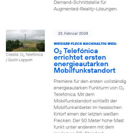
Demand-Schnittstelle für
Augmented-Reality-Lösungen.
23. Februar 2024
WEISSER FLECK NACHHALTIG WEG:
O
Telefónica
2
Credits: O
Telefónica
errichtet ersten
2
/ Quirin Leppert
energieautarken
Mobilfunkstandort
Premiere für den ersten vollständig
energieautarken Funkturm von O
2
Telefónica: Mit dem
Mobilfunkstandort schließt der
Mobilfunkanbieter im hessischen
Kirtorf einen der letzten weißen
Flecken. Der 50 Meter hohe Mast
funkt unter anderem mit dem