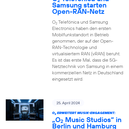
2
Samsung starten
Open-RAN-Netz
O
Telefónica und Samsung
2
Electronics haben den ersten
Mobilfunkstandort in Betrieb
genommen, der auf der Open-
RAN-Technologie und
virtualisiertem RAN (vRAN) beruht.
Es ist das erste Mal, dass die 5G-
Netztechnik von Samsung in einem
kommerziellen Netz in Deutschland
eingesetzt wird.
25. April 2024
O
ERWEITERT MUSIK-ENGAGEMENT:
2
„O
Music Studios“ in
2
Berlin und Hamburg