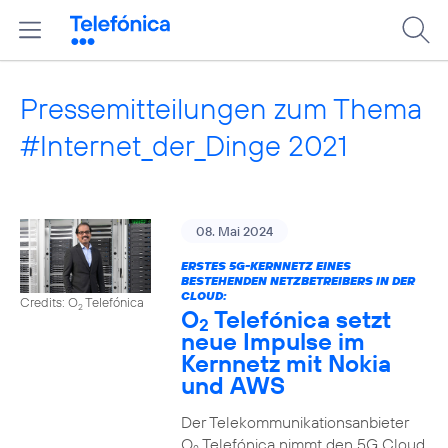
Pressemitteilungen zum Thema
#Internet_der_Dinge 2021
08. Mai 2024
ERSTES 5G-KERNNETZ EINES
BESTEHENDEN NETZBETREIBERS IN DER
CLOUD:
Credits: O
Telefónica
2
O
Telefónica setzt
2
neue Impulse im
Kernnetz mit Nokia
und AWS
Der Telekommunikationsanbieter
O
Telefónica nimmt den 5G Cloud