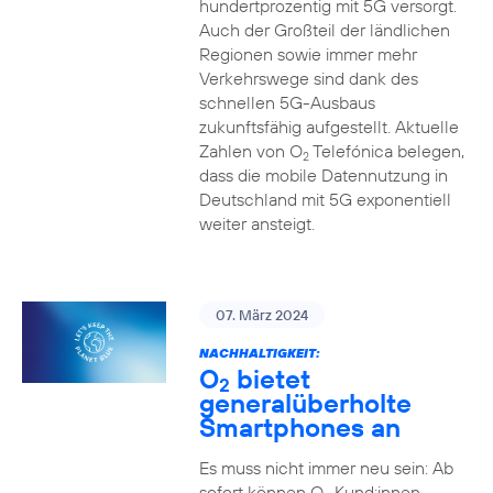
hundertprozentig mit 5G versorgt.
Auch der Großteil der ländlichen
Regionen sowie immer mehr
Verkehrswege sind dank des
schnellen 5G-Ausbaus
zukunftsfähig aufgestellt. Aktuelle
Zahlen von O
Telefónica belegen,
2
dass die mobile Datennutzung in
Deutschland mit 5G exponentiell
weiter ansteigt.
07. März 2024
NACHHALTIGKEIT:
O
bietet
2
generalüberholte
Smartphones an
Es muss nicht immer neu sein: Ab
sofort können O
Kund:innen