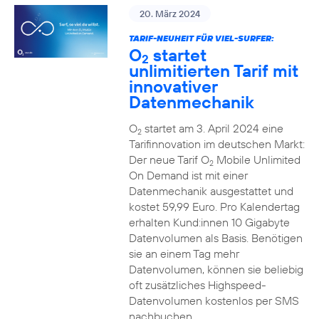
20. März 2024
TARIF-NEUHEIT FÜR VIEL-SURFER:
O
startet
2
unlimitierten Tarif mit
innovativer
Datenmechanik
O
startet am 3. April 2024 eine
2
Tarifinnovation im deutschen Markt:
Der neue Tarif O
Mobile Unlimited
2
On Demand ist mit einer
Datenmechanik ausgestattet und
kostet 59,99 Euro. Pro Kalendertag
erhalten Kund:innen 10 Gigabyte
Datenvolumen als Basis. Benötigen
sie an einem Tag mehr
Datenvolumen, können sie beliebig
oft zusätzliches Highspeed-
Datenvolumen kostenlos per SMS
nachbuchen.