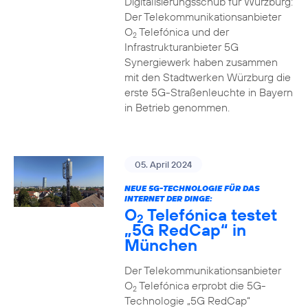
Digitalisierungsschub für Würzburg:
Der Telekommunikationsanbieter
O
Telefónica und der
2
Infrastrukturanbieter 5G
Synergiewerk haben zusammen
mit den Stadtwerken Würzburg die
erste 5G-Straßenleuchte in Bayern
in Betrieb genommen.
05. April 2024
NEUE 5G-TECHNOLOGIE FÜR DAS
INTERNET DER DINGE:
O
Telefónica testet
2
„5G RedCap“ in
München
Der Telekommunikationsanbieter
O
Telefónica erprobt die 5G-
2
Technologie „5G RedCap“