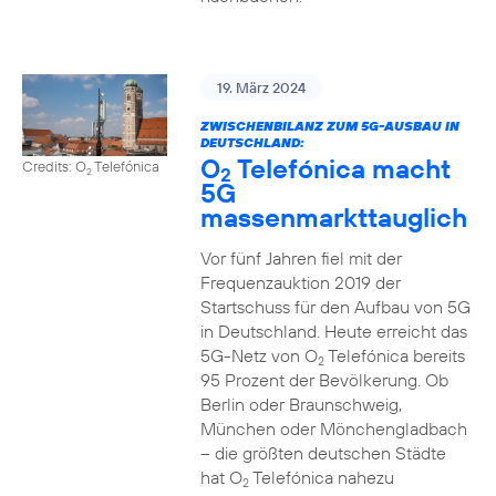
19. März 2024
ZWISCHENBILANZ ZUM 5G-AUSBAU IN
DEUTSCHLAND:
O
Telefónica macht
Credits: O
Telefónica
2
2
5G
massenmarkttauglich
Vor fünf Jahren fiel mit der
Frequenzauktion 2019 der
Startschuss für den Aufbau von 5G
in Deutschland. Heute erreicht das
5G-Netz von O
Telefónica bereits
2
95 Prozent der Bevölkerung. Ob
Berlin oder Braunschweig,
München oder Mönchengladbach
– die größten deutschen Städte
hat O
Telefónica nahezu
2