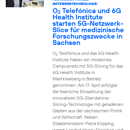
NETZWERKTECHNOLOGIE:
O
Telefónica und 6G
2
Health Institute
starten 5G-Netzwerk-
Slice für medizinische
Forschungszwecke in
Sachsen
O
Telefónica und das 6G Health
2
Institute haben ein modernes
Campusnetz mit 5G-Slicing für das
6G Health Institute in
Markkleeberg in Betrieb
genommen. Am 17. April erfolgte
die feierliche Einweihung der
innovativen 5G-Standalone-
Slicing-Technologie mit geladenen
Gästen aus der sächsischen Politik
und Wirtschaft. Neben
Staatsministerin Petra Köpping
waren Landrat Henry Graichen und