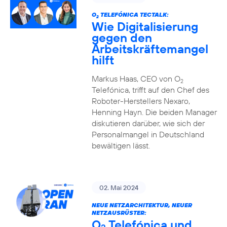
O
TELEFÓNICA TECTALK:
2
Wie Digitalisierung
gegen den
Arbeitskräftemangel
hilft
Markus Haas, CEO von O
2
Telefónica, trifft auf den Chef des
Roboter-Herstellers Nexaro,
Henning Hayn. Die beiden Manager
diskutieren darüber, wie sich der
Personalmangel in Deutschland
bewältigen lässt.
02. Mai 2024
NEUE NETZARCHITEKTUR, NEUER
NETZAUSRÜSTER:
O
Telefónica und