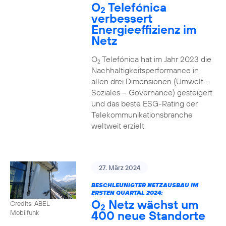
O
Telefónica
2
verbessert
Energieeffizienz im
Netz
O
Telefónica hat im Jahr 2023 die
2
Nachhaltigkeitsperformance in
allen drei Dimensionen (Umwelt –
Soziales – Governance) gesteigert
und das beste ESG-Rating der
Telekommunikationsbranche
weltweit erzielt.
27. März 2024
BESCHLEUNIGTER NETZAUSBAU IM
ERSTEN QUARTAL 2024:
O
Netz wächst um
Credits: ABEL
2
400 neue Standorte
Mobilfunk