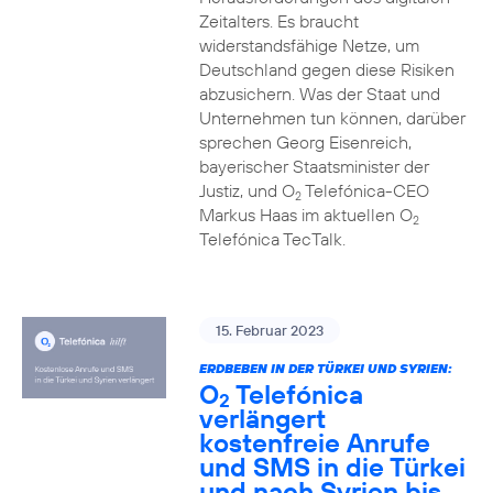
Zeitalters. Es braucht
widerstandsfähige Netze, um
Deutschland gegen diese Risiken
abzusichern. Was der Staat und
Unternehmen tun können, darüber
sprechen Georg Eisenreich,
bayerischer Staatsminister der
Justiz, und O
Telefónica-CEO
2
Markus Haas im aktuellen O
2
Telefónica TecTalk.
15. Februar 2023
ERDBEBEN IN DER TÜRKEI UND SYRIEN:
O
Telefónica
2
verlängert
kostenfreie Anrufe
und SMS in die Türkei
und nach Syrien bis