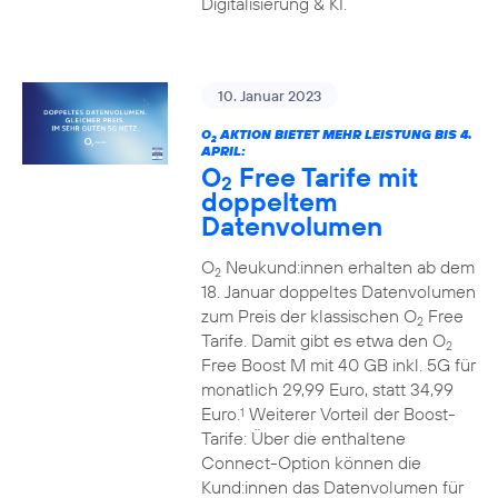
Digitalisierung & KI.
10. Januar 2023
O
AKTION BIETET MEHR LEISTUNG BIS 4.
2
APRIL:
O
Free Tarife mit
2
doppeltem
Datenvolumen
O
Neukund:innen erhalten ab dem
2
18. Januar doppeltes Datenvolumen
zum Preis der klassischen O
Free
2
Tarife. Damit gibt es etwa den O
2
Free Boost M mit 40 GB inkl. 5G für
monatlich 29,99 Euro, statt 34,99
Euro.
Weiterer Vorteil der Boost-
1
Tarife: Über die enthaltene
Connect-Option können die
Kund:innen das Datenvolumen für