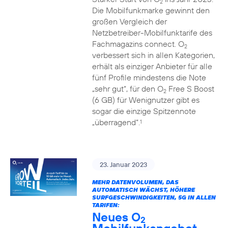
2
Die Mobilfunkmarke gewinnt den
großen Vergleich der
Netzbetreiber-Mobilfunktarife des
Fachmagazins connect. O
2
verbessert sich in allen Kategorien,
erhält als einziger Anbieter für alle
fünf Profile mindestens die Note
„sehr gut“, für den O
Free S Boost
2
(6 GB) für Wenignutzer gibt es
sogar die einzige Spitzennote
„überragend“.
1
23. Januar 2023
MEHR DATENVOLUMEN, DAS
AUTOMATISCH WÄCHST, HÖHERE
SURFGESCHWINDIGKEITEN, 5G IN ALLEN
TARIFEN:
Neues O
2