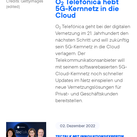
O
Telefónica hebt
Credits: Gettyimages
2
5G-Kernnetz in die
(edited)
Cloud
O
Telefónica geht bei der digitalen
2
Vernetzung im 21. Jahrhundert den
nächsten Schritt und will zukünftig
sein 5G-Kernnetz in die Cloud
verlagern. Der
Telekommunikationsanbieter will
mit seinem softwarebasierten 5G-
Cloud-Kernnetz noch schneller
Updates im Netz einspielen und
neue Vernetzungslösungen für
Privat- und Geschäftskunden
bereitstellen.
02. Dezember 2022
TECTALK MIT INNOVATIONSEXPERTIN