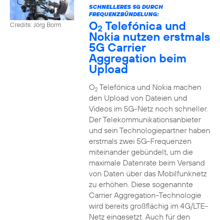
SCHNELLERES 5G DURCH
FREQUENZBÜNDELUNG:
O
Telefónica und
Credits: Jörg Borm
2
Nokia nutzen erstmals
5G Carrier
Aggregation beim
Upload
O
Telefónica und Nokia machen
2
den Upload von Dateien und
Videos im 5G-Netz noch schneller.
Der Telekommunikationsanbieter
und sein Technologiepartner haben
erstmals zwei 5G-Frequenzen
miteinander gebündelt, um die
maximale Datenrate beim Versand
von Daten über das Mobilfunknetz
zu erhöhen. Diese sogenannte
Carrier Aggregation-Technologie
wird bereits großflächig im 4G/LTE-
Netz eingesetzt. Auch für den