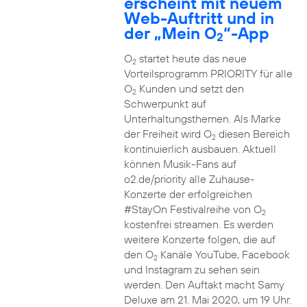
erscheint mit neuem
Web-Auftritt und in
der „Mein O
“-App
2
O
startet heute das neue
2
Vorteilsprogramm PRIORITY für alle
O
Kunden und setzt den
2
Schwerpunkt auf
Unterhaltungsthemen. Als Marke
der Freiheit wird O
diesen Bereich
2
kontinuierlich ausbauen. Aktuell
können Musik-Fans auf
o2.de/priority alle Zuhause-
Konzerte der erfolgreichen
#StayOn Festivalreihe von O
2
kostenfrei streamen. Es werden
weitere Konzerte folgen, die auf
den O
Kanäle YouTube, Facebook
2
und Instagram zu sehen sein
werden. Den Auftakt macht Samy
Deluxe am 21. Mai 2020, um 19 Uhr.