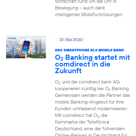
Wirtschaft rund um die Uhr in
Bewegung – auch dank
intelligenter Mobilfunklösungen.
27. Mai 2020
DAS SMARTPHONE ALS MOBILE BANK:
O
Banking startet mit
2
comdirect in die
Zukunft
O
und die comdirect bank AG
2
kooperieren künftig bei O
Banking.
2
Gemeinsam werden die Partner das
mobile Banking-Angebot für ihre
Kunden umfassend modernisieren.
Mit comdirect hat O
, die
2
Kernmarke der Telefónica
Deutschland, eine der führenden
Online-Banken in Deutschland für