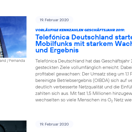
19. Februar 2020
VORLÄUFIGE KENNZAHLEN GESCHÄFTSJAHR 2019:
Telefónica Deutschland start
Mobilfunks mit starkem Wac
und Ergebnis
Telefónica Deutschland hat das Geschäftsjahr 
land / Fernanda
gesteckten Ziele vollumfänglich erreicht. Dab
profitabel gewachsen: Der Umsatz stieg um 1,1 P
bereinigte Betriebsergebnis (OIBDA) sich auf v
deutlich verbesserte Netzqualität und die Einfü
zahlten sich aus. Mit fast 1,5 Millionen hinz
wechselten so viele Menschen ins O
Netz wie
2
19. Februar 2020