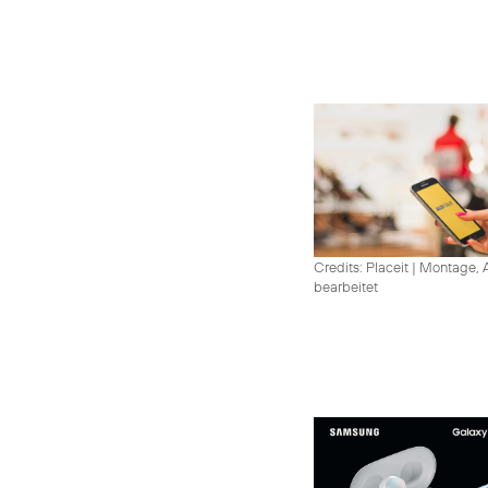
Credits: Placeit
|
Montage, A
bearbeitet