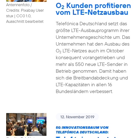
O
Kunden profitieren
Antennenfoto /
2
vom LTE-Netzausbau
Credits: Pixabay User
stux
|
CC0 1.0,
Ausschnitt bearbeitet
Telefónica Deutschland setzt das
größte LTE-Ausbauprogramm ihrer
Unternehmensgeschichte um. Das
Unternehmen hat den Ausbau des
O
LTE-Netzes auch im Oktober
2
konsequent vorangetrieben und
mehr als 550 neue LTE-Sender in
Betrieb genommen. Damit haben
sich die Breitbandabdeckung und
LTE-Kapazitäten in allen 16
Bundesländern verbessert.
12. November 2019
5G INNOVATIONSRAUM VON
TELEFÓNICA DEUTSCHLAND: