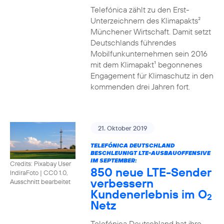
Telefónica zählt zu den Erst-
Unterzeichnern des Klimapakts²
Münchener Wirtschaft. Damit setzt
Deutschlands führendes
Mobilfunkunternehmen sein 2016
mit dem Klimapakt¹ begonnenes
Engagement für Klimaschutz in den
kommenden drei Jahren fort.
21. Oktober 2019
TELEFÓNICA DEUTSCHLAND
BESCHLEUNIGT LTE-AUSBAUOFFENSIVE
IM SEPTEMBER:
Credits: Pixabay User
850 neue LTE-Sender
IndiraFoto
|
CC0 1.0,
verbessern
Ausschnitt bearbeitet
Kundenerlebnis im O
2
Netz
Telefónica Deutschland hat ihre