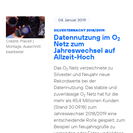
04. Januar 2019
SILVESTERNACHT 2018/2019:
Datennutzung im O
2
Credits: Placeit
|
Netz zum
Montage, Ausschnitt
Jahreswechsel auf
bearbeitet
Allzeit-Hoch
Das O
Netz verzeichnete zu
2
Silvester und Neujahr neue
Rekordwerte bei der
Datennutzung. Das stabile und
zuverlässige O
Netz hat für die
2
mehr als 45,4 Millionen Kunden
(Stand 30.09.18) zum
Jahreswechsel 2018/2019 eine
entscheidende Rolle gespielt, zum
Beispiel um Neujahrsgrüße zu