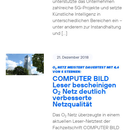
unterstützte das Unternehmen
zahlreiche 5G-Projekte und setzte
Künstliche Intelligenz in
unterschiedlichen Bereichen ein –
unter anderem zur Instandhaltung
und […]
21. Dezember 2018
O
NETZ MEISTERT DAUERTEST MIT 4,6
2
VON 5 STERNEN:
COMPUTER BILD
Leser bescheinigen
O
Netz deutlich
2
verbesserte
Netzqualität
Das O
Netz überzeugte in einem
2
aktuellen Leser-Netztest der
Fachzeitschrift COMPUTER BILD