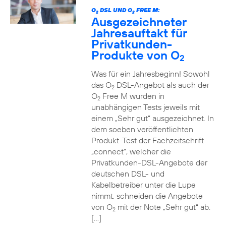
O
DSL UND O
FREE M:
2
2
Ausgezeichneter
Jahresauftakt für
Privatkunden-
Produkte von O
2
Was für ein Jahresbeginn! Sowohl
das O
DSL-Angebot als auch der
2
O
Free M wurden in
2
unabhängigen Tests jeweils mit
einem „Sehr gut“ ausgezeichnet. In
dem soeben veröffentlichten
Produkt-Test der Fachzeitschrift
„connect“, welcher die
Privatkunden-DSL-Angebote der
deutschen DSL- und
Kabelbetreiber unter die Lupe
nimmt, schneiden die Angebote
von O
mit der Note „Sehr gut“ ab.
2
[…]