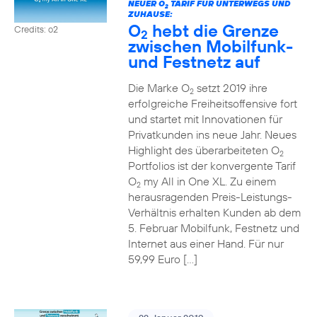
NEUER O
TARIF FÜR UNTERWEGS UND
2
ZUHAUSE:
O
hebt die Grenze
Credits: o2
2
zwischen Mobilfunk-
und Festnetz auf
Die Marke O
setzt 2019 ihre
2
erfolgreiche Freiheitsoffensive fort
und startet mit Innovationen für
Privatkunden ins neue Jahr. Neues
Highlight des überarbeiteten O
2
Portfolios ist der konvergente Tarif
O
my All in One XL. Zu einem
2
herausragenden Preis-Leistungs-
Verhältnis erhalten Kunden ab dem
5. Februar Mobilfunk, Festnetz und
Internet aus einer Hand. Für nur
59,99 Euro […]