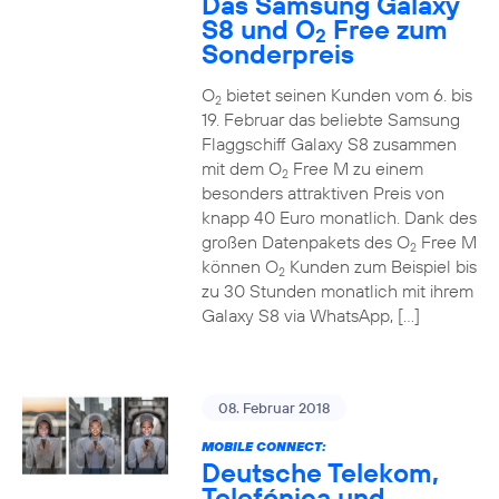
Das Samsung Galaxy
S8 und O
Free zum
2
Sonderpreis
O
bietet seinen Kunden vom 6. bis
2
19. Februar das beliebte Samsung
Flaggschiff Galaxy S8 zusammen
mit dem O
Free M zu einem
2
besonders attraktiven Preis von
knapp 40 Euro monatlich. Dank des
großen Datenpakets des O
Free M
2
können O
Kunden zum Beispiel bis
2
zu 30 Stunden monatlich mit ihrem
Galaxy S8 via WhatsApp, […]
08. Februar 2018
MOBILE CONNECT:
Deutsche Telekom,
Telefónica und