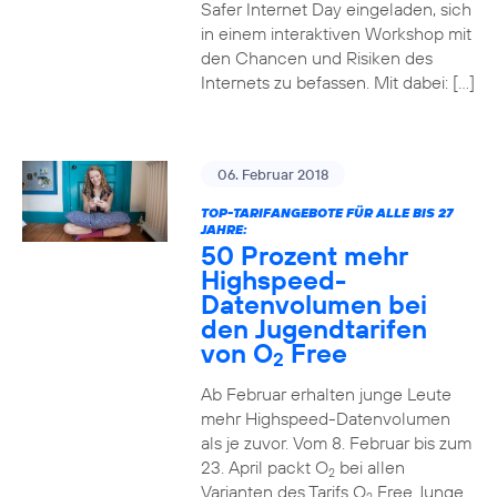
Safer Internet Day eingeladen, sich
in einem interaktiven Workshop mit
den Chancen und Risiken des
Internets zu befassen. Mit dabei: […]
06. Februar 2018
TOP-TARIFANGEBOTE FÜR ALLE BIS 27
JAHRE:
50 Prozent mehr
Highspeed-
Datenvolumen bei
den Jugendtarifen
von O
Free
2
Ab Februar erhalten junge Leute
mehr Highspeed-Datenvolumen
als je zuvor. Vom 8. Februar bis zum
23. April packt O
bei allen
2
Varianten des Tarifs O
Free Junge