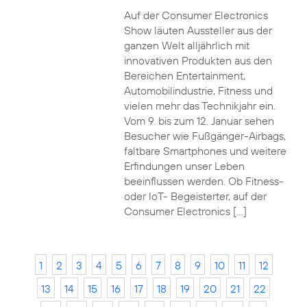
Auf der Consumer Electronics
Show läuten Aussteller aus der
ganzen Welt alljährlich mit
innovativen Produkten aus den
Bereichen Entertainment,
Automobilindustrie, Fitness und
vielen mehr das Technikjahr ein.
Vom 9. bis zum 12. Januar sehen
Besucher wie Fußgänger-Airbags,
faltbare Smartphones und weitere
Erfindungen unser Leben
beeinflussen werden. Ob Fitness-
oder IoT- Begeisterter, auf der
Consumer Electronics […]
1
2
3
4
5
6
7
8
9
10
11
12
13
14
15
16
17
18
19
20
21
22