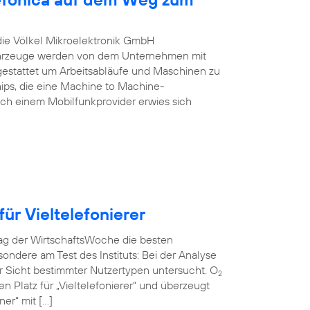
 die Völkel Mikroelektronik GmbH
Fahrzeuge werden von dem Unternehmen mit
estattet um Arbeitsabläufe und Maschinen zu
ips, die eine Machine to Machine-
ch einem Mobilfunkprovider erwies sich
ür Vieltelefonierer
rag der WirtschaftsWoche die besten
ndere am Test des Instituts: Bei der Analyse
r Sicht bestimmter Nutzertypen untersucht. O
2
en Platz für „Vieltelefonierer“ und überzeugt
er“ mit […]