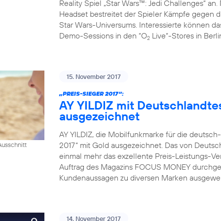
Reality Spiel „Star Wars™: Jedi Challenges“ an.
Headset bestreitet der Spieler Kämpfe gegen da
Star Wars-Universums. Interessierte können das
Demo-Sessions in den “O
Live“-Stores in Berl
2
15. November 2017
„PREIS-SIEGER 2017“:
AY YILDIZ mit Deutschlandtes
ausgezeichnet
AY YILDIZ, die Mobilfunkmarke für die deutsch
2017“ mit Gold ausgezeichnet. Das von Deutsch
usschnitt
einmal mehr das exzellente Preis-Leistungs-Ver
Auftrag des Magazins FOCUS MONEY durchgefü
Kundenaussagen zu diversen Marken ausgewerte
14. November 2017