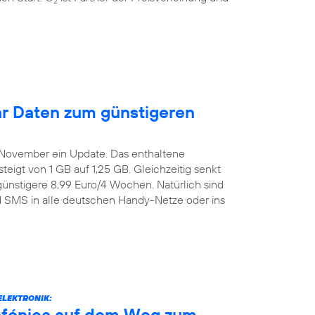
2
r Daten zum günstigeren
. November ein Update. Das enthaltene
igt von 1 GB auf 1,25 GB. Gleichzeitig senkt
günstigere 8,99 Euro/4 Wochen. Natürlich sind
nd SMS in alle deutschen Handy-Netze oder ins
ELEKTRONIK:
efónica auf dem Weg zum