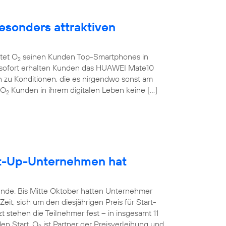
esonders attraktiven
etet O
seinen Kunden Top-Smartphones in
2
b sofort erhalten Kunden das HUAWEI Mate10
 zu Konditionen, die es nirgendwo sonst am
 O
Kunden in ihrem digitalen Leben keine […]
2
rt-Up-Unternehmen hat
unde. Bis Mitte Oktober hatten Unternehmer
it, sich um den diesjährigen Preis für Start-
 stehen die Teilnehmer fest – in insgesamt 11
en Start. O
ist Partner der Preisverleihung und