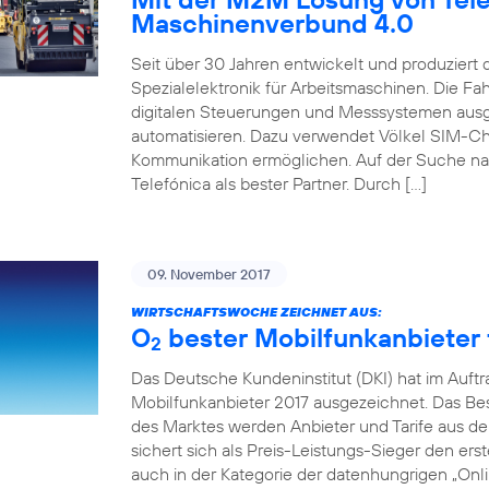
Maschinenverbund 4.0
Seit über 30 Jahren entwickelt und produziert
Spezialelektronik für Arbeitsmaschinen. Die 
digitalen Steuerungen und Messsystemen ausg
automatisieren. Dazu verwendet Völkel SIM-Ch
Kommunikation ermöglichen. Auf der Suche na
Telefónica als bester Partner. Durch […]
09. November 2017
WIRTSCHAFTSWOCHE ZEICHNET AUS:
O
bester Mobilfunkanbieter f
2
Das Deutsche Kundeninstitut (DKI) hat im Auft
Mobilfunkanbieter 2017 ausgezeichnet. Das Beso
des Marktes werden Anbieter und Tarife aus de
sichert sich als Preis-Leistungs-Sieger den erst
auch in der Kategorie der datenhungrigen „Onlin