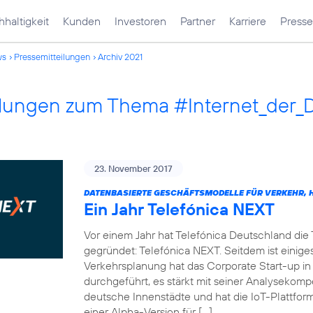
haltigkeit
Kunden
Investoren
Partner
Karriere
Presse
ws
Pressemitteilungen
Archiv 2021
ilungen zum Thema #Internet_der_
23. November 2017
DATENBASIERTE GESCHÄFTSMODELLE FÜR VERKEHR, H
Ein Jahr Telefónica NEXT
Vor einem Jahr hat Telefónica Deutschland die
gegründet: Telefónica NEXT. Seitdem ist einiges
Verkehrsplanung hat das Corporate Start-up in
durchgeführt, es stärkt mit seiner Analysekom
deutsche Innenstädte und hat die IoT-Plattf
einer Alpha-Version für […]