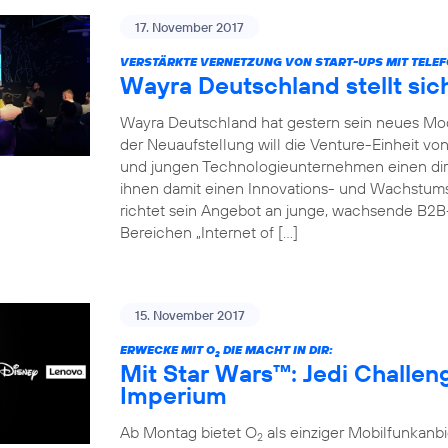
17. November 2017
VERSTÄRKTE VERNETZUNG VON START-UPS MIT TELEF
Wayra Deutschland stellt sic
Wayra Deutschland hat gestern sein neues Mode
der Neuaufstellung will die Venture-Einheit vo
und jungen Technologieunternehmen einen dir
ihnen damit einen Innovations- und Wachstu
richtet sein Angebot an junge, wachsende B2
Bereichen „Internet of […]
15. November 2017
ERWECKE MIT O
DIE MACHT IN DIR:
2
Mit Star Wars™: Jedi Challe
Imperium
Ab Montag bietet O
als einziger Mobilfunkan
2