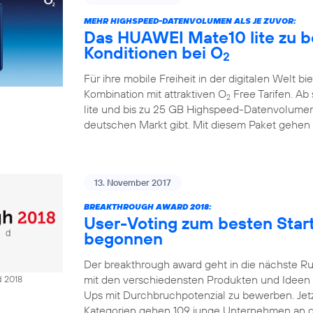
MEHR HIGHSPEED-DATENVOLUMEN ALS JE ZUVOR:
Das HUAWEI Mate10 lite zu b
Konditionen bei O
2
Für ihre mobile Freiheit in der digitalen Welt bi
Kombination mit attraktiven O
Free Tarifen. A
2
lite und bis zu 25 GB Highspeed-Datenvolumen
deutschen Markt gibt. Mit diesem Paket gehen
13. November 2017
BREAKTHROUGH AWARD 2018:
User-Voting zum besten Sta
begonnen
Der breakthrough award geht in die nächste R
mit den verschiedensten Produkten und Ideen Ze
d 2018
Ups mit Durchbruchpotenzial zu bewerben. Jetzt
Kategorien gehen 109 junge Unternehmen an d