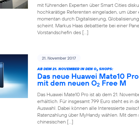
mit führenden Experten über Smart Cities disku
hochkarätige Referenten eingeladen, um über e
momentan durch Digitalisierung, Globalisieru
scheint. Markus Haas debattierte bei einer Pane
Vorstandschefin des […]
21. November 2017
AB DEM 21. NOVEMBER IN DEN O
SHOPS:
2
Das neue Huawei Mate10 Pro 
mit dem neuen O
Free M
2
Das Huawei Mate10 Pro ist ab dem 21. November
erhältlich. Für insgesamt 799 Euro steht es in
Auswahl. Dabei können alle Interessierte zwis
Ratenzahlung über MyHandy wählen. Mit dem
chinesischen […]