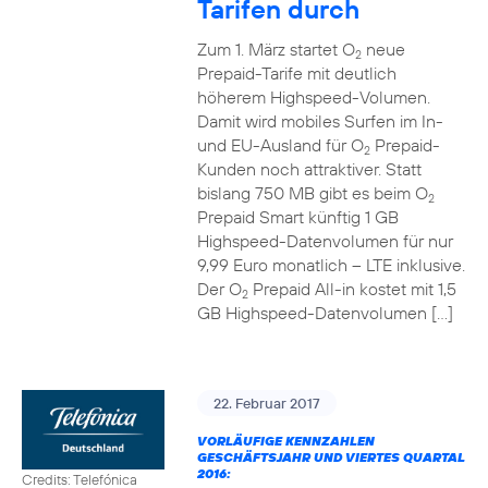
Tarifen durch
Zum 1. März startet O
neue
2
Prepaid-Tarife mit deutlich
höherem Highspeed-Volumen.
Damit wird mobiles Surfen im In-
und EU-Ausland für O
Prepaid-
2
Kunden noch attraktiver. Statt
bislang 750 MB gibt es beim O
2
Prepaid Smart künftig 1 GB
Highspeed-Datenvolumen für nur
9,99 Euro monatlich – LTE inklusive.
Der O
Prepaid All-in kostet mit 1,5
2
GB Highspeed-Datenvolumen […]
22. Februar 2017
VORLÄUFIGE KENNZAHLEN
GESCHÄFTSJAHR UND VIERTES QUARTAL
2016:
Credits: Telefónica