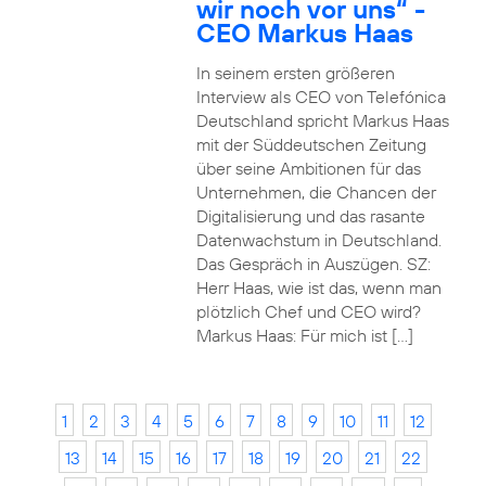
wir noch vor uns“ -
CEO Markus Haas
In seinem ersten größeren
Interview als CEO von Telefónica
Deutschland spricht Markus Haas
mit der Süddeutschen Zeitung
über seine Ambitionen für das
Unternehmen, die Chancen der
Digitalisierung und das rasante
Datenwachstum in Deutschland.
Das Gespräch in Auszügen. SZ:
Herr Haas, wie ist das, wenn man
plötzlich Chef und CEO wird?
Markus Haas: Für mich ist […]
1
2
3
4
5
6
7
8
9
10
11
12
13
14
15
16
17
18
19
20
21
22