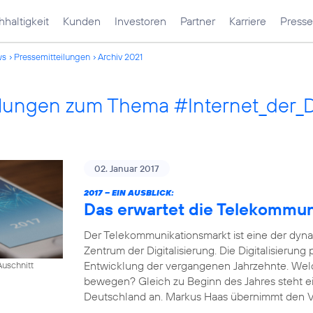
haltigkeit
Kunden
Investoren
Partner
Karriere
Presse
ws
Pressemitteilungen
Archiv 2021
ilungen zum Thema #Internet_der_
02. Januar 2017
2017 – EIN AUSBLICK:
Das erwartet die Telekommu
Der Telekommunikationsmarkt ist eine der dyn
Zentrum der Digitalisierung. Die Digitalisierung
Entwicklung der vergangenen Jahrzehnte. Wel
uschnitt
bewegen? Gleich zu Beginn des Jahres steht e
Deutschland an. Markus Haas übernimmt den Vor