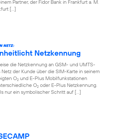
em Partner, der Fidor Bank in Frankfurt a. M.
urt […]
N NETZ:
inheitlicht Netzkennung
ttweise die Netzkennung an GSM- und UMTS-
 Netz der Kunde über die SIM-Karte in seinem
eigten O
und E-Plus Mobilfunkstationen
2
nterschiedliche O
oder E-Plus Netzkennung.
2
ls nur ein symbolischer Schritt auf […]
BASECAMP