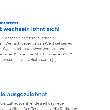
E AUFPREIS:
t wechseln lohnt sich!
 Menschen Zeit, ihre laufenden
en. Wer sich dabei für den Wechsel seines
ei O
zum Jahreswechsel von besonders
2
erhalten Kunden bei Abschluss eines O
DSL
2
ommensbonus. Zusätzlich sparen […]
016 ausgezeichnet
ie Luft ausgeht“ entfesselt das neue
talen Alltag. Den Tarif hat jetzt die Redaktion