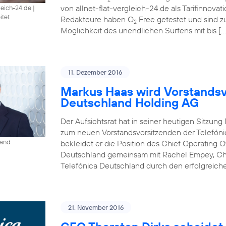
von allnet-flat-vergleich-24.de als Tarifinnova
gleich-24.de
|
itet
Redakteure haben O
Free getestet und sind 
2
Möglichkeit des unendlichen Surfens mit bis […
11. Dezember 2016
Markus Haas wird Vorstandsv
Deutschland Holding AG
Der Aufsichtsrat hat in seiner heutigen Sitzun
zum neuen Vorstandsvorsitzenden der Telefóni
land
bekleidet er die Position des Chief Operating O
Deutschland gemeinsam mit Rachel Empey, Chief
Telefónica Deutschland durch den erfolgreich
21. November 2016