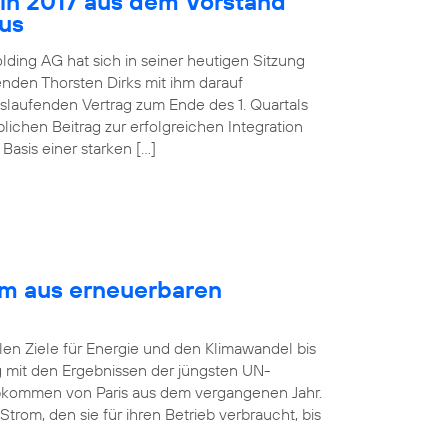
 in 2017 aus dem Vorstand
aus
lding AG hat sich in seiner heutigen Sitzung
nden Thorsten Dirks mit ihm darauf
slaufenden Vertrag zum Ende des 1. Quartals
ichen Beitrag zur erfolgreichen Integration
asis einer starken […]
om aus erneuerbaren
len Ziele für Energie und den Klimawandel bis
ng mit den Ergebnissen der jüngsten UN-
bkommen von Paris aus dem vergangenen Jahr.
rom, den sie für ihren Betrieb verbraucht, bis