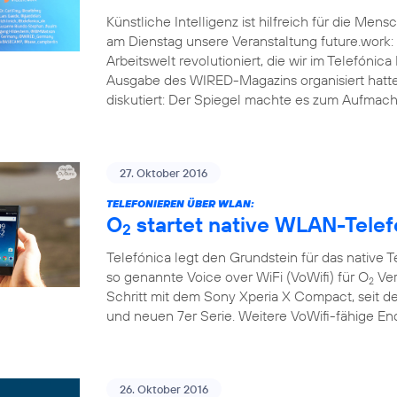
Künstliche Intelligenz ist hilfreich für die Men
am Dienstag unsere Veranstaltung future.work: 
Arbeitswelt revolutioniert, die wir im Telef
Ausgabe des WIRED-Magazins organisiert hatt
diskutiert: Der Spiegel machte es zum Aufmache
27. Oktober 2016
TELEFONIEREN ÜBER WLAN:
O
startet native WLAN-Telef
2
Telefónica legt den Grundstein für das native 
so genannte Voice over WiFi (VoWifi) für O
Ver
2
Schritt mit dem Sony Xperia X Compact, seit d
und neuen 7er Serie. Weitere VoWifi-fähige E
26. Oktober 2016