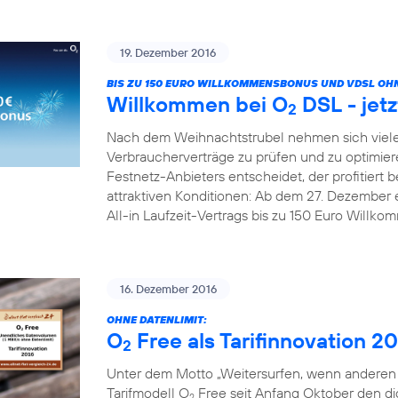
19. Dezember 2016
BIS ZU 150 EURO WILLKOMMENSBONUS UND VDSL OHN
Willkommen bei O
DSL - jetz
2
Nach dem Weihnachtstrubel nehmen sich viele
Verbraucherverträge zu prüfen und zu optimier
Festnetz-Anbieters entscheidet, der profitiert b
attraktiven Konditionen: Ab dem 27. Dezember 
All-in Laufzeit-Vertrags bis zu 150 Euro Willk
16. Dezember 2016
OHNE DATENLIMIT:
O
Free als Tarifinnovation 2
2
Unter dem Motto „Weitersurfen, wenn anderen d
Tarifmodell O
Free seit Anfang Oktober den digi
2