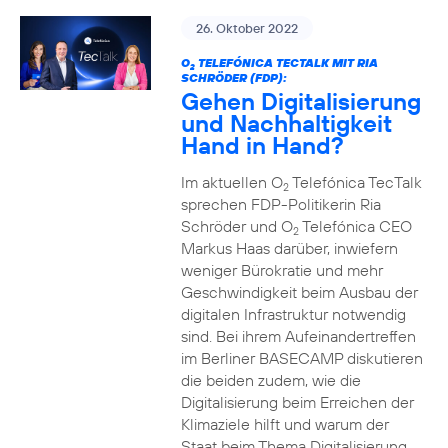
26. Oktober 2022
O
TELEFÓNICA TECTALK MIT RIA
2
SCHRÖDER (FDP):
Gehen Digitalisierung
und Nachhaltigkeit
Hand in Hand?
Im aktuellen O
Telefónica TecTalk
2
sprechen FDP-Politikerin Ria
Schröder und O
Telefónica CEO
2
Markus Haas darüber, inwiefern
weniger Bürokratie und mehr
Geschwindigkeit beim Ausbau der
digitalen Infrastruktur notwendig
sind. Bei ihrem Aufeinandertreffen
im Berliner BASECAMP diskutieren
die beiden zudem, wie die
Digitalisierung beim Erreichen der
Klimaziele hilft und warum der
Staat beim Thema Digitalisierung