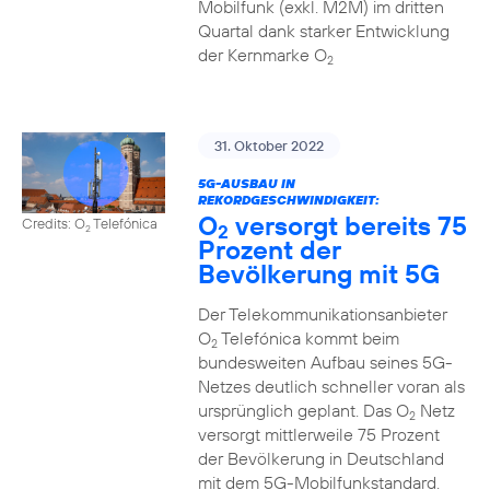
Mobilfunk (exkl. M2M) im dritten
Quartal dank starker Entwicklung
der Kernmarke O
2
31. Oktober 2022
5G-AUSBAU IN
REKORDGESCHWINDIGKEIT:
O
versorgt bereits 75
Credits: O
Telefónica
2
2
Prozent der
Bevölkerung mit 5G
Der Telekommunikationsanbieter
O
Telefónica kommt beim
2
bundesweiten Aufbau seines 5G-
Netzes deutlich schneller voran als
ursprünglich geplant. Das O
Netz
2
versorgt mittlerweile 75 Prozent
der Bevölkerung in Deutschland
mit dem 5G-Mobilfunkstandard.