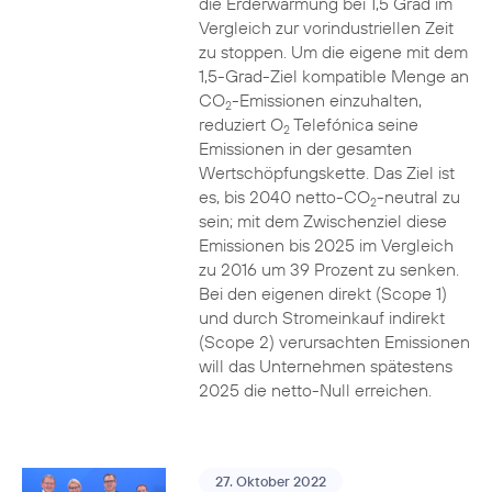
die Erderwärmung bei 1,5 Grad im
Vergleich zur vorindustriellen Zeit
zu stoppen. Um die eigene mit dem
1,5-Grad-Ziel kompatible Menge an
CO
-Emissionen einzuhalten,
2
reduziert O
Telefónica seine
2
Emissionen in der gesamten
Wertschöpfungskette. Das Ziel ist
es, bis 2040 netto-CO
-neutral zu
2
sein; mit dem Zwischenziel diese
Emissionen bis 2025 im Vergleich
zu 2016 um 39 Prozent zu senken.
Bei den eigenen direkt (Scope 1)
und durch Stromeinkauf indirekt
(Scope 2) verursachten Emissionen
will das Unternehmen spätestens
2025 die netto-Null erreichen.
27. Oktober 2022