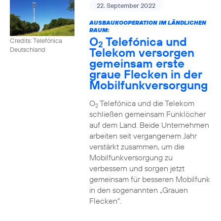
22. September 2022
AUSBAUKOOPERATION IM LÄNDLICHEN
RAUM:
O
Telefónica und
Credits: Telefónica
2
Telekom versorgen
Deutschland
gemeinsam erste
graue Flecken in der
Mobilfunkversorgung
O
Telefónica und die Telekom
2
schließen gemeinsam Funklöcher
auf dem Land. Beide Unternehmen
arbeiten seit vergangenem Jahr
verstärkt zusammen, um die
Mobilfunkversorgung zu
verbessern und sorgen jetzt
gemeinsam für besseren Mobilfunk
in den sogenannten „Grauen
Flecken“.