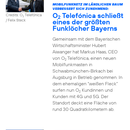
MOBILFUNKNETZ IM LÄNDLICHEN RAUM
VERBESSERT SICH ZUNEHMEND:
O
Telefónica schließt
Credits: O
Telefónica
2
2
eines der größten
/ Felix Steck
Funklöcher Bayerns
Gemeinsam mit dem Bayerischen
Wirtschaftsminister Hubert
Aiwanger hat Markus Haas, CEO
von O
Telefónica, einen neuen
2
Mobilfunkmasten in
Schwabmünchen-Birkach bei
Augsburg in Betrieb genommen. In
dem ehemaligen “weißen Fleck”
surfen nun O
Kundinnen und
2
Kunden mit 4G und 5G. Der
Standort deckt eine Fläche von
rund 30 Quadratkilometern ab.