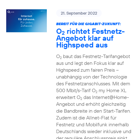
21. September 2022
BEREIT FÜR DIE GIGABIT-ZUKUNFT:
O
richtet Festnetz-
2
Angebot klar auf
Highspeed aus
O
baut das Festnetz-Tarifangebot
2
aus und legt den Fokus klar auf
Highspeed zum fairen Preis –
unabhängig von der Technologie
des Festnetzanschlusses. Mit dem
500 Mbit/s-Tarif O
my Home XL
2
erweitert O
das Internet@Home-
2
Angebot und erhöht gleichzeitig
die Bandbreite in den Start-Tarifen.
Zudem ist die Allnet-Flat für
Festnetz und Mobilfunk innerhalb
Deutschlands wieder inklusive und
der reguläre Anschlusspreis sinkt.