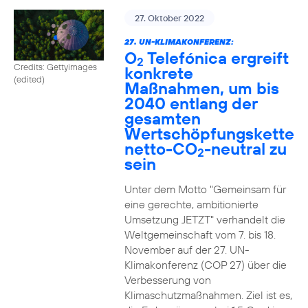
27. Oktober 2022
27. UN-KLIMAKONFERENZ:
O
Telefónica ergreift
2
Credits: Gettyimages
konkrete
(edited)
Maßnahmen, um bis
2040 entlang der
gesamten
Wertschöpfungskette
netto-CO
-neutral zu
2
sein
Unter dem Motto "Gemeinsam für
eine gerechte, ambitionierte
Umsetzung JETZT" verhandelt die
Weltgemeinschaft vom 7. bis 18.
November auf der 27. UN-
Klimakonferenz (COP 27) über die
Verbesserung von
Klimaschutzmaßnahmen. Ziel ist es,