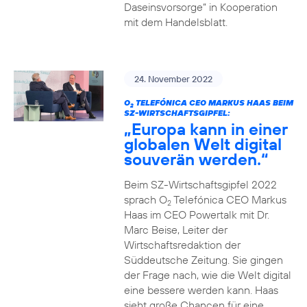
Daseinsvorsorge“ in Kooperation
mit dem Handelsblatt.
24. November 2022
O
TELEFÓNICA CEO MARKUS HAAS BEIM
2
SZ-WIRTSCHAFTSGIPFEL:
„Europa kann in einer
globalen Welt digital
souverän werden.“
Beim SZ-Wirtschaftsgipfel 2022
sprach O
Telefónica CEO Markus
2
Haas im CEO Powertalk mit Dr.
Marc Beise, Leiter der
Wirtschaftsredaktion der
Süddeutsche Zeitung. Sie gingen
der Frage nach, wie die Welt digital
eine bessere werden kann. Haas
sieht große Chancen für eine