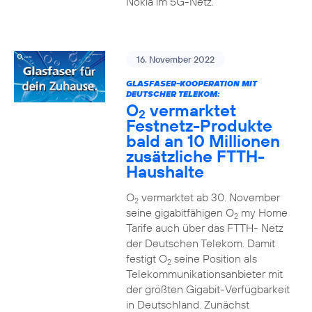
Nokia im 5G-Netz.
16. November 2022
GLASFASER-KOOPERATION MIT
DEUTSCHER TELEKOM:
O
vermarktet
2
Festnetz-Produkte
bald an 10 Millionen
zusätzliche FTTH-
Haushalte
O
vermarktet ab 30. November
2
seine gigabitfähigen O
my Home
2
Tarife auch über das FTTH- Netz
der Deutschen Telekom. Damit
festigt O
seine Position als
2
Telekommunikationsanbieter mit
der größten Gigabit-Verfügbarkeit
in Deutschland. Zunächst