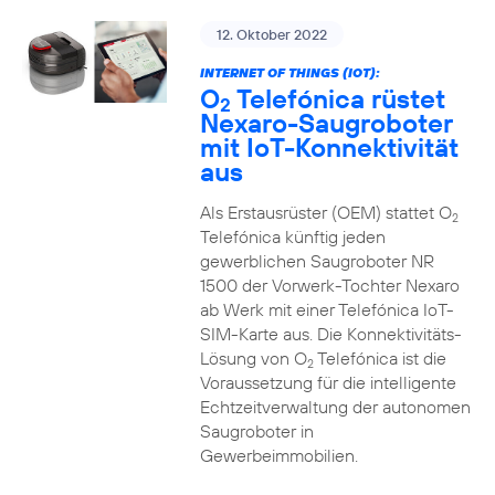
12. Oktober 2022
INTERNET OF THINGS (IOT):
O
Telefónica rüstet
2
Nexaro-Saugroboter
mit IoT-Konnektivität
aus
Als Erstausrüster (OEM) stattet O
2
Telefónica künftig jeden
gewerblichen Saugroboter NR
1500 der Vorwerk-Tochter Nexaro
ab Werk mit einer Telefónica IoT-
SIM-Karte aus. Die Konnektivitäts-
Lösung von O
Telefónica ist die
2
Voraussetzung für die intelligente
Echtzeitverwaltung der autonomen
Saugroboter in
Gewerbeimmobilien.