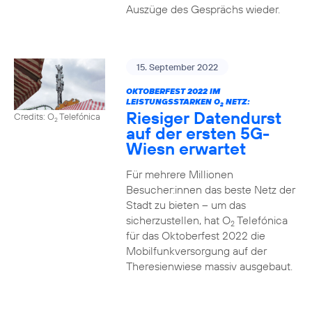
Auszüge des Gesprächs wieder.
15. September 2022
OKTOBERFEST 2022 IM
LEISTUNGSSTARKEN O
NETZ:
2
Riesiger Datendurst
Credits: O
Telefónica
2
auf der ersten 5G-
Wiesn erwartet
Für mehrere Millionen
Besucher:innen das beste Netz der
Stadt zu bieten – um das
sicherzustellen, hat O
Telefónica
2
für das Oktoberfest 2022 die
Mobilfunkversorgung auf der
Theresienwiese massiv ausgebaut.