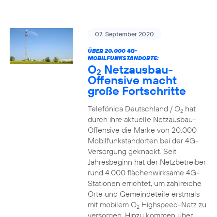
07. September 2020
ÜBER 20.000 4G-
MOBILFUNKSTANDORTE:
O
Netzausbau-
2
Offensive macht
große Fortschritte
Telefónica Deutschland / O
hat
2
durch ihre aktuelle Netzausbau-
Offensive die Marke von 20.000
Mobilfunkstandorten bei der 4G-
Versorgung geknackt. Seit
Jahresbeginn hat der Netzbetreiber
rund 4.000 flächenwirksame 4G-
Stationen errichtet, um zahlreiche
Orte und Gemeindeteile erstmals
mit mobilem O
Highspeed-Netz zu
2
versorgen. Hinzu kommen über