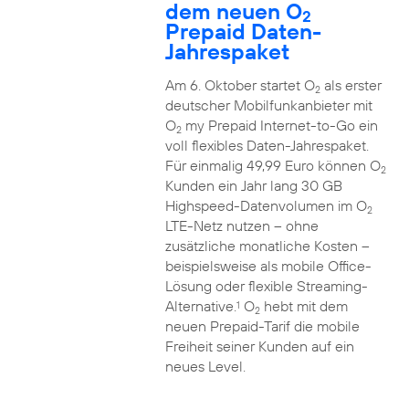
dem neuen O
2
Prepaid Daten-
Jahrespaket
Am 6. Oktober startet O
als erster
2
deutscher Mobilfunkanbieter mit
O
my Prepaid Internet-to-Go ein
2
voll flexibles Daten-Jahrespaket.
Für einmalig 49,99 Euro können O
2
Kunden ein Jahr lang 30 GB
Highspeed-Datenvolumen im O
2
LTE-Netz nutzen – ohne
zusätzliche monatliche Kosten –
beispielsweise als mobile Office-
Lösung oder flexible Streaming-
Alternative.
O
hebt mit dem
1
2
neuen Prepaid-Tarif die mobile
Freiheit seiner Kunden auf ein
neues Level.