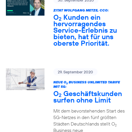
30. September 2020
ZITAT WOLFGANG METZE, CCO:
O
Kunden ein
2
hervorragendes
Service-Erlebnis zu
bieten, hat für uns
oberste Priorität.
29. September 2020
NEUE O
BUSINESS UNLIMITED TARIFE
2
MIT 5G:
O
Geschäftskunden
2
surfen ohne Limit
Mit dem bevorstehenden Start des
5G-Netzes in den fünf größten
Städten Deutschlands stellt O
2
Business neue