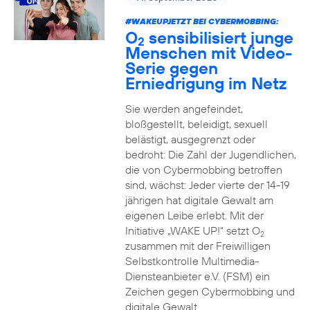
#WAKEUPJETZT BEI CYBERMOBBING:
O
sensibilisiert junge
2
Menschen mit Video-
Serie gegen
Erniedrigung im Netz
Sie werden angefeindet,
bloßgestellt, beleidigt, sexuell
belästigt, ausgegrenzt oder
bedroht: Die Zahl der Jugendlichen,
die von Cybermobbing betroffen
sind, wächst: Jeder vierte der 14-19
jährigen hat digitale Gewalt am
eigenen Leibe erlebt. Mit der
Initiative „WAKE UP!“ setzt O
2
zusammen mit der Freiwilligen
Selbstkontrolle Multimedia-
Diensteanbieter e.V. (FSM) ein
Zeichen gegen Cybermobbing und
digitale Gewalt.