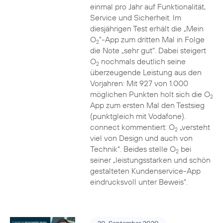
einmal pro Jahr auf Funktionalität,
Service und Sicherheit. Im
diesjährigen Test erhält die „Mein
O
“-App zum dritten Mal in Folge
2
die Note „sehr gut“. Dabei steigert
O
nochmals deutlich seine
2
überzeugende Leistung aus den
Vorjahren: Mit 927 von 1.000
möglichen Punkten holt sich die O
2
App zum ersten Mal den Testsieg
(punktgleich mit Vodafone).
connect kommentiert: O
„versteht
2
viel von Design und auch von
Technik“. Beides stelle O
bei
2
seiner „leistungsstarken und schön
gestalteten Kundenservice-App
eindrucksvoll unter Beweis“.