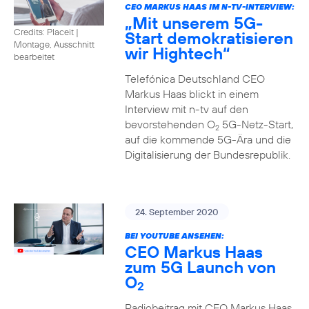
CEO MARKUS HAAS IM N-TV-INTERVIEW:
„Mit unserem 5G-
Credits: Placeit
|
Start demokratisieren
Montage, Ausschnitt
wir Hightech“
bearbeitet
Telefónica Deutschland CEO
Markus Haas blickt in einem
Interview mit n-tv auf den
bevorstehenden O
5G-Netz-Start,
2
auf die kommende 5G-Ära und die
Digitalisierung der Bundesrepublik.
24. September 2020
BEI YOUTUBE ANSEHEN:
CEO Markus Haas
zum 5G Launch von
O
2
Radiobeitrag mit CEO Markus Haas