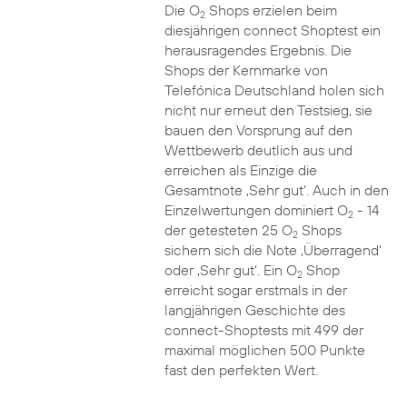
Die O
Shops erzielen beim
2
diesjährigen connect Shoptest ein
herausragendes Ergebnis. Die
Shops der Kernmarke von
Telefónica Deutschland holen sich
nicht nur erneut den Testsieg, sie
bauen den Vorsprung auf den
Wettbewerb deutlich aus und
erreichen als Einzige die
Gesamtnote ‚Sehr gut‘. Auch in den
Einzelwertungen dominiert O
- 14
2
der getesteten 25 O
Shops
2
sichern sich die Note ‚Überragend‘
oder ‚Sehr gut‘. Ein O
Shop
2
erreicht sogar erstmals in der
langjährigen Geschichte des
connect-Shoptests mit 499 der
maximal möglichen 500 Punkte
fast den perfekten Wert.