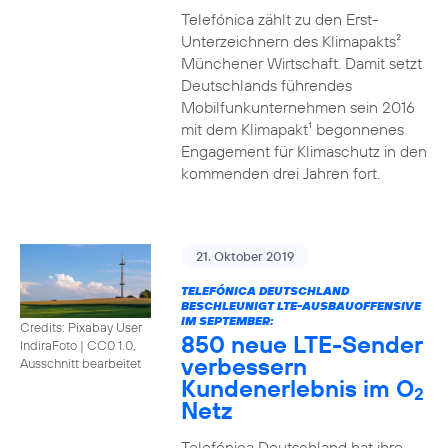
Telefónica zählt zu den Erst-
Unterzeichnern des Klimapakts²
Münchener Wirtschaft. Damit setzt
Deutschlands führendes
Mobilfunkunternehmen sein 2016
mit dem Klimapakt¹ begonnenes
Engagement für Klimaschutz in den
kommenden drei Jahren fort.
21. Oktober 2019
TELEFÓNICA DEUTSCHLAND
BESCHLEUNIGT LTE-AUSBAUOFFENSIVE
IM SEPTEMBER:
Credits: Pixabay User
850 neue LTE-Sender
IndiraFoto
|
CC0 1.0,
verbessern
Ausschnitt bearbeitet
Kundenerlebnis im O
2
Netz
Telefónica Deutschland hat ihre