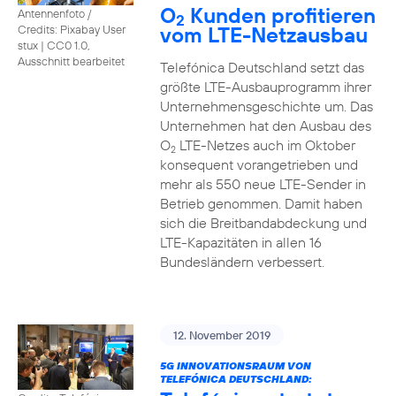
O
Kunden profitieren
Antennenfoto /
2
vom LTE-Netzausbau
Credits: Pixabay User
stux
|
CC0 1.0,
Ausschnitt bearbeitet
Telefónica Deutschland setzt das
größte LTE-Ausbauprogramm ihrer
Unternehmensgeschichte um. Das
Unternehmen hat den Ausbau des
O
LTE-Netzes auch im Oktober
2
konsequent vorangetrieben und
mehr als 550 neue LTE-Sender in
Betrieb genommen. Damit haben
sich die Breitbandabdeckung und
LTE-Kapazitäten in allen 16
Bundesländern verbessert.
12. November 2019
5G INNOVATIONSRAUM VON
TELEFÓNICA DEUTSCHLAND: