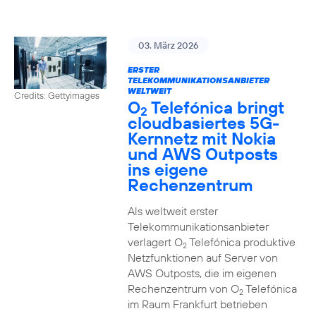
03. März 2026
ERSTER
TELEKOMMUNIKATIONSANBIETER
WELTWEIT
Credits: Gettyimages
O
Telefónica bringt
2
cloudbasiertes 5G-
Kernnetz mit Nokia
und AWS Outposts
ins eigene
Rechenzentrum
Als weltweit erster
Telekommunikationsanbieter
verlagert O
Telefónica produktive
2
Netzfunktionen auf Server von
AWS Outposts, die im eigenen
Rechenzentrum von O
Telefónica
2
im Raum Frankfurt betrieben