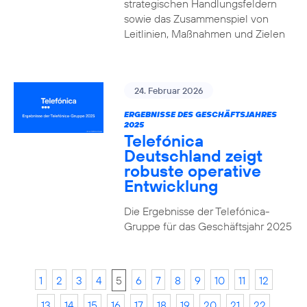
strategischen Handlungsfeldern
sowie das Zusammenspiel von
Leitlinien, Maßnahmen und Zielen
24. Februar 2026
ERGEBNISSE DES GESCHÄFTSJAHRES
2025
Telefónica
Deutschland zeigt
robuste operative
Entwicklung
Die Ergebnisse der Telefónica-
Gruppe für das Geschäftsjahr 2025
1
2
3
4
5
6
7
8
9
10
11
12
13
14
15
16
17
18
19
20
21
22