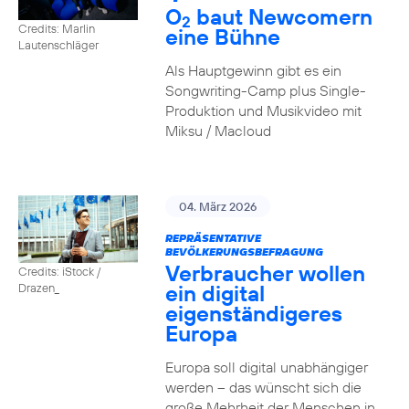
O
baut Newcomern
2
Credits: Marlin
eine Bühne
Lautenschläger
Als Hauptgewinn gibt es ein
Songwriting-Camp plus Single-
Produktion und Musikvideo mit
Miksu / Macloud
04. März 2026
REPRÄSENTATIVE
BEVÖLKERUNGSBEFRAGUNG
Verbraucher wollen
Credits: iStock /
ein digital
Drazen_
eigenständigeres
Europa
Europa soll digital unabhängiger
werden – das wünscht sich die
große Mehrheit der Menschen in