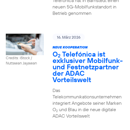
Telefónica hat in Barnstedt einen
neuen 5G-Mobilfunkstandort in
Betrieb genommen
16. März 2026
NEUE KOOPERATION
O
Telefónica ist
2
Credits: iStock /
exklusiver Mobilfunk-
Nuttawan Jayawan
und Festnetzpartner
der ADAC
Vorteilswelt
Das
Telekommunikationsunternehmen
integriert Angebote seiner Marken
O
und Blau in die neue digitale
2
ADAC Vorteilswelt