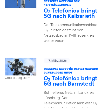
BESSERES NETZ FÜR DEN
KYFFHÄUSERKREIS
O
Telefónica bringt
2
5G nach Kalbsrieth
Der Telekommunikationsanbieter
O
Telefónica treibt den
2
Netzausbau im Kyffhäuserkreis
weiter voran
17. März 2026
BESSERES NETZ FÜR DEN NATURPARK
LÜNEBURGER HEIDE
O
Telefónica bringt
Credits: Jörg Borm
2
5G nach Barnstedt
Schnelleres Netz im Landkreis
Lüneburg: Der
Telekommunikationsanbieter O
2