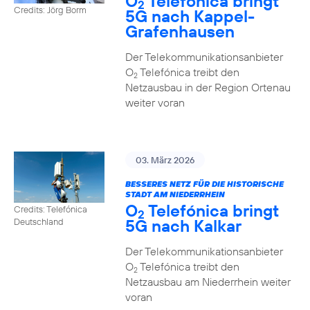
O
Telefónica bringt
2
Credits: Jörg Borm
5G nach Kappel-
Grafenhausen
Der Telekommunikationsanbieter
O
Telefónica treibt den
2
Netzausbau in der Region Ortenau
weiter voran
03. März 2026
BESSERES NETZ FÜR DIE HISTORISCHE
STADT AM NIEDERRHEIN
O
Telefónica bringt
Credits: Telefónica
2
5G nach Kalkar
Deutschland
Der Telekommunikationsanbieter
O
Telefónica treibt den
2
Netzausbau am Niederrhein weiter
voran