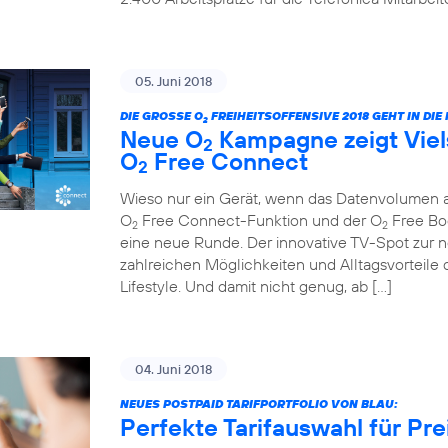
05. Juni 2018
DIE GROSSE O
FREIHEITSOFFENSIVE 2018 GEHT IN DI
2
Neue O
Kampagne zeigt Viels
2
O
Free Connect
2
Wieso nur ein Gerät, wenn das Datenvolumen au
O
Free Connect-Funktion und der O
Free Boo
2
2
eine neue Runde. Der innovative TV-Spot zur ne
zahlreichen Möglichkeiten und Alltagsvorteile 
Lifestyle. Und damit nicht genug, ab […]
04. Juni 2018
NEUES POSTPAID TARIFPORTFOLIO VON BLAU:
Perfekte Tarifauswahl für Pr