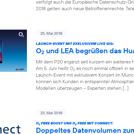
verfolgt auch die Europäische Datenschutz-G
2018 gelten auch neue Betroffenenrechte. Telef
25. Mai 2018
LAUNCH-EVENT MIT EXKLUSIVEM LIVE GIG:
O
und LEA begrüßen das Hua
2
Mit dem P20 ergänzt seit kurzem ein weitere
Am 5. Juni heißt O
es noch einmal offiziell in 
2
Launch-Event mit exklusivem Konzert im Mün
können sich Kunden in entspannter Atmosphäre
Modellen überzeugen – Experten stehen […]
23. Mai 2018
O
FREE BOOST UND O
FREE MIT CONNECT:
2
2
Doppeltes Datenvolumen zum k