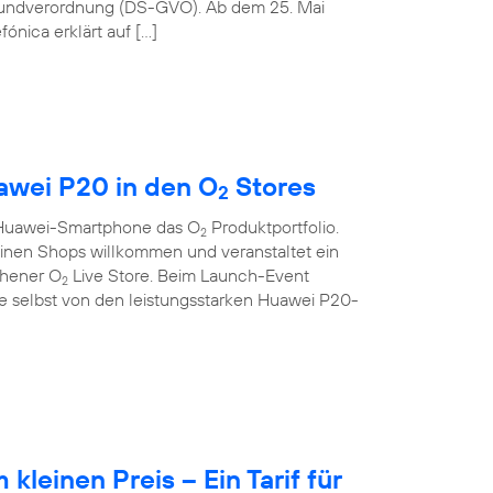
rundverordnung (DS-GVO). Ab dem 25. Mai
ónica erklärt auf […]
wei P20 in den O
Stores
2
s Huawei-Smartphone das O
Produktportfolio.
2
seinen Shops willkommen und veranstaltet ein
chener O
Live Store. Beim Launch-Event
2
 selbst von den leistungsstarken Huawei P20-
leinen Preis – Ein Tarif für