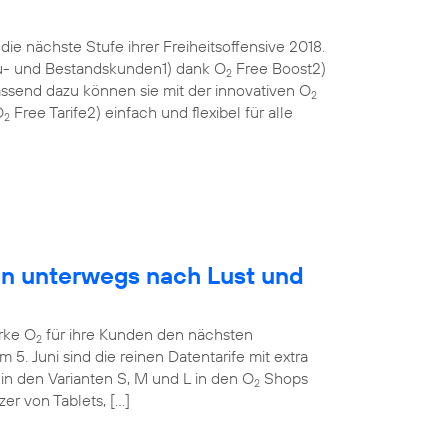
ie nächste Stufe ihrer Freiheitsoffensive 2018.
eu- und Bestandskunden1) dank O
Free Boost2)
2
ssend dazu können sie mit der innovativen O
2
O
Free Tarife2) einfach und flexibel für alle
2
en unterwegs nach Lust und
rke O
für ihre Kunden den nächsten
2
m 5. Juni sind die reinen Datentarife mit extra
in den Varianten S, M und L in den O
Shops
2
tzer von Tablets, […]