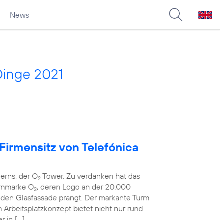
News
Dinge 2021
 Firmensitz von Telefónica
erns: der O
Tower. Zu verdanken hat das
2
rnmarke O
, deren Logo an der 20.000
2
en Glasfassade prangt. Der markante Turm
rbeitsplatzkonzept bietet nicht nur rund
r in […]