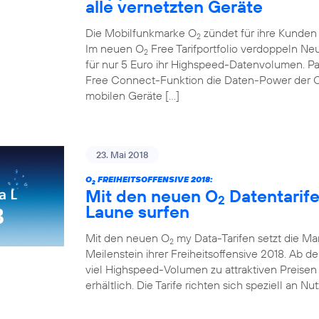
alle vernetzten Geräte
Die Mobilfunkmarke O
zündet für ihre Kunden d
2
Im neuen O
Free Tarifportfolio verdoppeln N
2
für nur 5 Euro ihr Highspeed-Datenvolumen. Pa
Free Connect-Funktion die Daten-Power der 
mobilen Geräte […]
23. Mai 2018
O
FREIHEITSOFFENSIVE 2018:
2
Mit den neuen O
Datentarif
2
Laune surfen
Mit den neuen O
my Data-Tarifen setzt die Ma
2
Meilenstein ihrer Freiheitsoffensive 2018. Ab de
viel Highspeed-Volumen zu attraktiven Preisen 
erhältlich. Die Tarife richten sich speziell an Nu