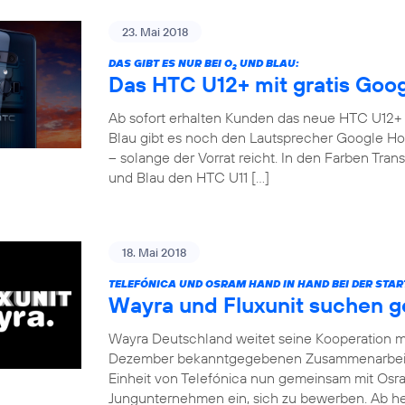
23. Mai 2018
DAS GIBT ES NUR BEI O
UND BLAU:
2
Das HTC U12+ mit gratis Goo
Ab sofort erhalten Kunden das neue HTC U12+ fü
Blau gibt es noch den Lautsprecher Google Ho
– solange der Vorrat reicht. In den Farben Tr
und Blau den HTC U11 […]
18. Mai 2018
TELEFÓNICA UND OSRAM HAND IN HAND BEI DER STA
Wayra und Fluxunit suchen 
Wayra Deutschland weitet seine Kooperation mi
Dezember bekanntgegebenen Zusammenarbeit m
Einheit von Telefónica nun gemeinsam mit Osra
Jungunternehmen ein, sich zu bewerben. Ab heu