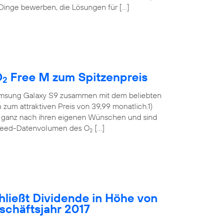
 Dinge bewerben, die Lösungen für […]
O
Free M zum Spitzenpreis
2
msung Galaxy S9 zusammen mit dem beliebten
m attraktiven Preis von 39,99 monatlich.1)
t ganz nach ihren eigenen Wünschen und sind
hspeed-Datenvolumen des O
[…]
2
hließt Dividende in Höhe von
eschäftsjahr 2017