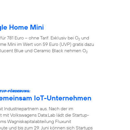
gle Home Mini
r 781 Euro – ohne Tarif. Exklusiv bei O
und
2
me Mini im Wert von 59 Euro (UVP) gratis dazu
anslucent Blue und Ceramic Black nehmen O
2
RTUP-FÖRDERUNG:
gemeinsam IoT-Unternehmen
t Industriepartnern aus. Nach der im
it Volkswagens Data:Lab lädt die Startup-
ms Wagniskapitalabteilung Fluxunit
te und bis zum 29. Juni können sich Startups