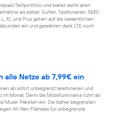
tpaid Tarifportfolio und bietet damit allen
rhältnis als bisher. Surfen, Telefonieren, SMS-
t L, XL und Plus gehen auf die wesentlichen
andskunden ein und gewähren dank LTE noch
n alle Netze ab 7,99€ ein
nen ab sofort unbegrenzt telefonieren und
ro im Monat. Denn die Mobilfunkmarke führt ab
und Musik-Paketen ein. Die bisher begrenzten
gegen All-Net-Flatrates für unbegrenzte