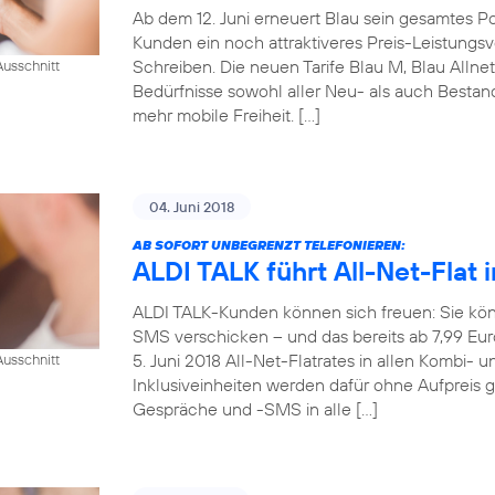
Ab dem 12. Juni erneuert Blau sein gesamtes Pos
Kunden ein noch attraktiveres Preis-Leistungsve
Schreiben. Die neuen Tarife Blau M, Blau Allne
usschnitt
Bedürfnisse sowohl aller Neu- als auch Best
mehr mobile Freiheit. […]
04. Juni 2018
AB SOFORT UNBEGRENZT TELEFONIEREN:
ALDI TALK führt All-Net-Flat i
ALDI TALK-Kunden können sich freuen: Sie kön
SMS verschicken – und das bereits ab 7,99 Eu
5. Juni 2018 All-Net-Flatrates in allen Kombi- 
usschnitt
Inklusiveinheiten werden dafür ohne Aufpreis 
Gespräche und -SMS in alle […]