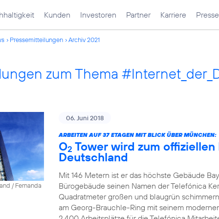
haltigkeit
Kunden
Investoren
Partner
Karriere
Presse
ws
Pressemitteilungen
Archiv 2021
ilungen zum Thema #Internet_der_
06. Juni 2018
ARBEITEN AUF 37 ETAGEN MIT BLICK ÜBER MÜNCHEN:
O
Tower wird zum offiziellen
2
Deutschland
Mit 146 Metern ist er das höchste Gebäude Bay
Bürogebäude seinen Namen der Telefónica Ke
land / Fernanda
Quadratmeter großen und blaugrün schimmernd
am Georg-Brauchle-Ring mit seinem modernen A
2.400 Arbeitsplätze für die Telefónica Mitarbeite