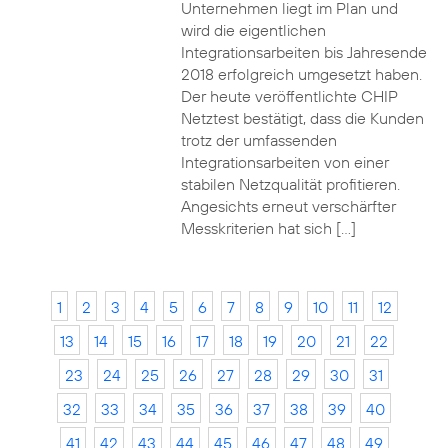
Unternehmen liegt im Plan und
wird die eigentlichen
Integrationsarbeiten bis Jahresende
2018 erfolgreich umgesetzt haben.
Der heute veröffentlichte CHIP
Netztest bestätigt, dass die Kunden
trotz der umfassenden
Integrationsarbeiten von einer
stabilen Netzqualität profitieren.
Angesichts erneut verschärfter
Messkriterien hat sich […]
1
2
3
4
5
6
7
8
9
10
11
12
13
14
15
16
17
18
19
20
21
22
23
24
25
26
27
28
29
30
31
32
33
34
35
36
37
38
39
40
41
42
43
44
45
46
47
48
49