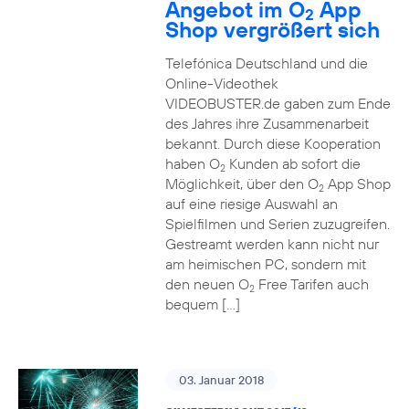
Angebot im O
App
2
Shop vergrößert sich
Telefónica Deutschland und die
Online-Videothek
VIDEOBUSTER.de gaben zum Ende
des Jahres ihre Zusammenarbeit
bekannt. Durch diese Kooperation
haben O
Kunden ab sofort die
2
Möglichkeit, über den O
App Shop
2
auf eine riesige Auswahl an
Spielfilmen und Serien zuzugreifen.
Gestreamt werden kann nicht nur
am heimischen PC, sondern mit
den neuen O
Free Tarifen auch
2
bequem […]
03. Januar 2018