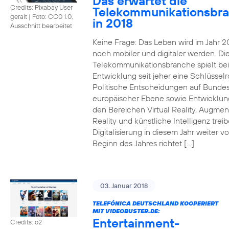
Das erwartet die
Credits: Pixabay User
Telekommunikationsbr
geralt
|
Foto: CC0 1.0,
in 2018
Ausschnitt bearbeitet
Keine Frage: Das Leben wird im Jahr 2
noch mobiler und digitaler werden. Di
Telekommunikationsbranche spielt bei
Entwicklung seit jeher eine Schlüsselro
Politische Entscheidungen auf Bunde
europäischer Ebene sowie Entwicklun
den Bereichen Virtual Reality, Augme
Reality und künstliche Intelligenz trei
Digitalisierung in diesem Jahr weiter vo
Beginn des Jahres richtet […]
03. Januar 2018
TELEFÓNICA DEUTSCHLAND KOOPERIERT
MIT VIDEOBUSTER.DE:
Entertainment-
Credits: o2