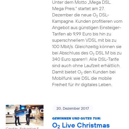
Unter dem Motto „Mega DSL.
Mega Preis.” startet am 27.
Dezember die neue O
DSL-
2
Kampagne. Kunden profitieren vom
Angebot aus günstigen Einsteiger-
Tarifen ab 9,99 Euro bis hin zu
superschnellem VDSL mit bis zu
100 Mbit/s. Gleichzeitig können sie
bei Abschluss des O
DSL M bis zu
2
340 Euro sparen
. Alle DSL-Tarife
1)
sind auch ohne Laufzeit erhältlich.
Damit bietet O
den Kunden bei
2
Mobilfunk wie DSL die mobile
Freiheit für ihr digitales Leben.
20. Dezember 2017
GEWINNEN UND GUTES TUN:
O
Live Christmas
2
Credits: Sebastian F.