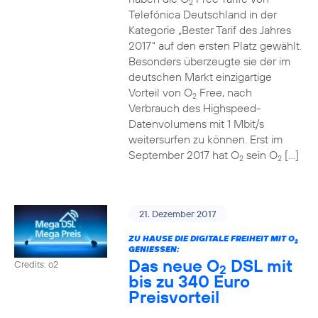
2
Telefónica Deutschland in der
Kategorie „Bester Tarif des Jahres
2017“ auf den ersten Platz gewählt.
Besonders überzeugte sie der im
deutschen Markt einzigartige
Vorteil von O
Free, nach
2
Verbrauch des Highspeed-
Datenvolumens mit 1 Mbit/s
weitersurfen zu können. Erst im
September 2017 hat O
sein O
[…]
2
2
21. Dezember 2017
ZU HAUSE DIE DIGITALE FREIHEIT MIT O
2
GENIESSEN:
Das neue O
DSL mit
Credits: o2
2
bis zu 340 Euro
Preisvorteil