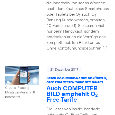
die innerhalb von sechs Wochen
nach dem Kauf eines Smartphones
oder Tablets bei O
auch O
2
2
Banking Kunde werden, erhalten
40 Euro zurück1). Sie sparen nicht
nur beim Handykauf, sondern
entdecken auch die Vorzüge des
komplett mobilen Bankkontos.
Ohne Kontoführungsgebühren […]
21. Dezember 2017
LESER VON INSIDE-HANDY.DE KÜREN O
2
FREE ZUM BESTEN TARIF DES JAHRES:
Auch COMPUTER
Credits: Placeit
|
BILD empfiehlt O
Montage, Ausschnitt
2
bearbeitet
Free Tarife
Die Leser von inside-handy.de
haben die O
Free Tarife von