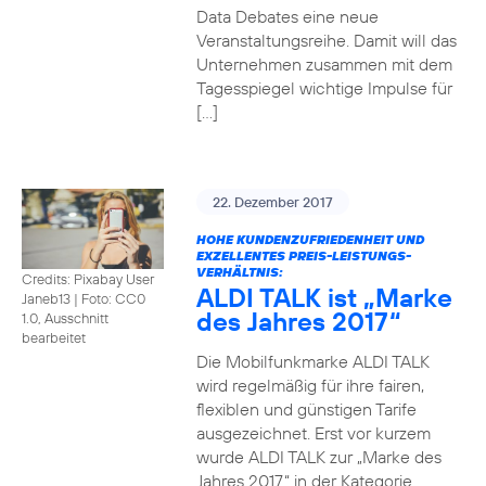
Data Debates eine neue
Veranstaltungsreihe. Damit will das
Unternehmen zusammen mit dem
Tagesspiegel wichtige Impulse für
[…]
22. Dezember 2017
HOHE KUNDENZUFRIEDENHEIT UND
EXZELLENTES PREIS-LEISTUNGS-
VERHÄLTNIS:
Credits: Pixabay User
ALDI TALK ist „Marke
Janeb13
|
Foto: CC0
des Jahres 2017“
1.0, Ausschnitt
bearbeitet
Die Mobilfunkmarke ALDI TALK
wird regelmäßig für ihre fairen,
flexiblen und günstigen Tarife
ausgezeichnet. Erst vor kurzem
wurde ALDI TALK zur „Marke des
Jahres 2017“ in der Kategorie