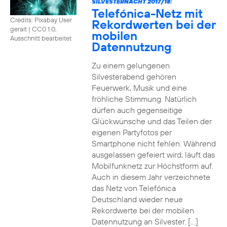
SILVESTERNACHT 2017/18:
Telefónica-Netz mit
Credits: Pixabay User
Rekordwerten bei der
geralt
|
CC0 1.0,
mobilen
Ausschnitt bearbeitet
Datennutzung
Zu einem gelungenen
Silvesterabend gehören
Feuerwerk, Musik und eine
fröhliche Stimmung. Natürlich
dürfen auch gegenseitige
Glückwünsche und das Teilen der
eigenen Partyfotos per
Smartphone nicht fehlen. Während
ausgelassen gefeiert wird, läuft das
Mobilfunknetz zur Höchstform auf.
Auch in diesem Jahr verzeichnete
das Netz von Telefónica
Deutschland wieder neue
Rekordwerte bei der mobilen
Datennutzung an Silvester. […]