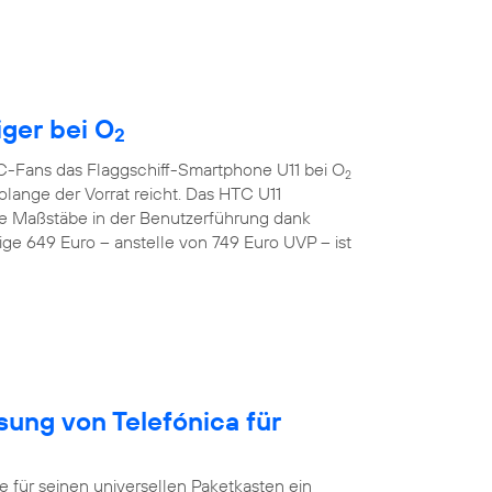
iger bei O
2
TC-Fans das Flaggschiff-Smartphone U11 bei O
2
lange der Vorrat reicht. Das HTC U11
e Maßstäbe in der Benutzerführung dank
ge 649 Euro – anstelle von 749 Euro UVP – ist
sung von Telefónica für
ür seinen universellen Paketkasten ein