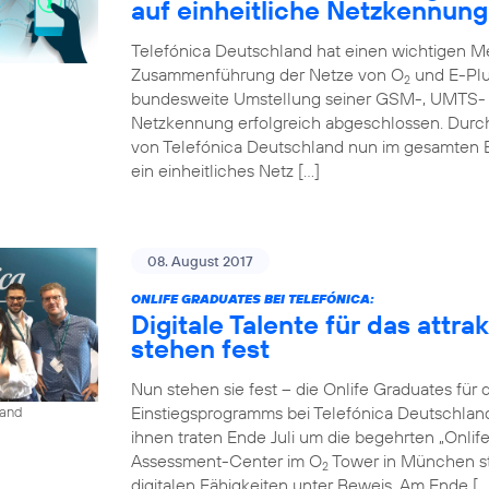
auf einheitliche Netzkennung
Telefónica Deutschland hat einen wichtigen Me
Zusammenführung der Netze von O
und E-Plu
2
bundesweite Umstellung seiner GSM-, UMTS- u
Netzkennung erfolgreich abgeschlossen. Durc
von Telefónica Deutschland nun im gesamten 
ein einheitliches Netz […]
08. August 2017
ONLIFE GRADUATES BEI TELEFÓNICA:
Digitale Talente für das attr
stehen fest
Nun stehen sie fest – die Onlife Graduates für 
Einstiegsprogramms bei Telefónica Deutschlan
land
ihnen traten Ende Juli um die begehrten „Onli
Assessment-Center im O
Tower in München st
2
digitalen Fähigkeiten unter Beweis. Am Ende […